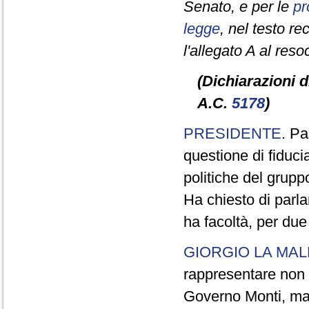
Senato, e per le
pr
legge
, nel testo r
l'allegato A al res
(Dichiarazioni d
A.C.
5178
)
PRESIDENTE
. Pa
questione di fiduci
politiche del grupp
Ha chiesto di parla
ha facoltà, per due
GIORGIO LA MAL
rappresentare non h
Governo Monti, ma 