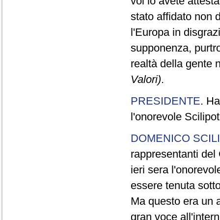
voi lo avete attest
stato affidato non d
l'Europa in disgraz
supponenza, purtro
realtà della gente
Valori)
.
PRESIDENTE
. Ha
l'onorevole Scilipot
DOMENICO SCILI
rappresentanti del 
ieri sera l'onorevo
essere tenuta sott
Ma questo era un a
gran voce all'inte