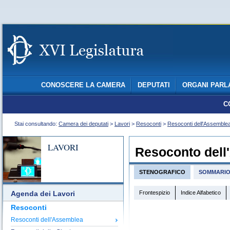
CONOSCERE LA CAMERA
DEPUTATI
ORGANI PARL
C
Stai consultando:
Camera dei deputati
>
Lavori
>
Resoconti
>
Resoconti dell'Assemble
LAVORI
Resoconto dell
STENOGRAFICO
SOMMARI
Frontespizio
Indice Alfabetico
Agenda dei Lavori
Resoconti
Resoconti dell'Assemblea