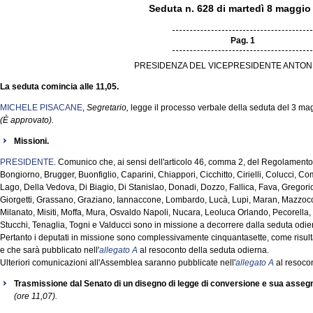
Seduta n. 628 di martedì 8 maggio
Pag. 1
PRESIDENZA DEL VICEPRESIDENTE ANTON
La seduta comincia alle 11,05.
MICHELE PISACANE
,
Segretario,
legge il processo verbale della seduta del 3 ma
(È approvato).
Missioni.
PRESIDENTE
. Comunico che, ai sensi dell'articolo 46, comma 2, del Regolamento, 
Bongiorno, Brugger, Buonfiglio, Caparini, Chiappori, Cicchitto, Cirielli, Colucci, 
Lago, Della Vedova, Di Biagio, Di Stanislao, Donadi, Dozzo, Fallica, Fava, Gregori
Giorgetti, Grassano, Graziano, Iannaccone, Lombardo, Lucà, Lupi, Maran, Mazzocchi
Milanato, Misiti, Moffa, Mura, Osvaldo Napoli, Nucara, Leoluca Orlando, Pecorella,
Stucchi, Tenaglia, Togni e Valducci sono in missione a decorrere dalla seduta odie
Pertanto i deputati in missione sono complessivamente cinquantasette, come risult
e che sarà pubblicato nell'
allegato A
al resoconto della seduta odierna.
Ulteriori comunicazioni all'Assemblea saranno pubblicate nell'
allegato A
al resocon
Trasmissione dal Senato di un disegno di legge di conversione e sua asse
(ore 11,07).