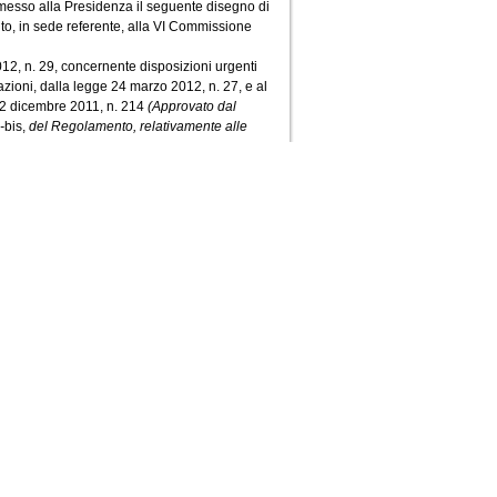
asmesso alla Presidenza il seguente disegno di
o, in sede referente, alla VI Commissione
12, n. 29, concernente disposizioni urgenti
azioni, dalla legge 24 marzo 2012, n. 27, e al
 22 dicembre 2011, n. 214
(Approvato dal
-
bis,
del Regolamento, relativamente alle
1 del predetto articolo 96-
bis
, è stato altresì
.
 riferire in Aula, ovviamente nel più breve
a magistratura, al riguardo dell'attentato che
nimamente consentire di sottovalutare quello