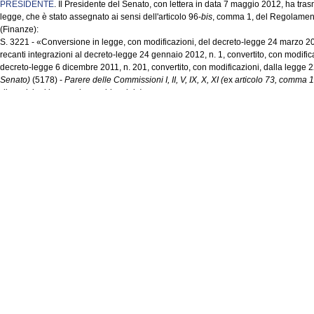
PRESIDENTE
. Il Presidente del Senato, con lettera in data 7 maggio 2012, ha tr
legge, che è stato assegnato ai sensi dell'articolo 96-
bis
, comma 1, del Regolament
(Finanze):
S. 3221 - «Conversione in legge, con modificazioni, del decreto-legge 24 marzo 20
recanti integrazioni al decreto-legge 24 gennaio 2012, n. 1, convertito, con modific
decreto-legge 6 dicembre 2011, n. 201, convertito, con modificazioni, dalla legge
Senato)
(5178) -
Parere delle Commissioni I, II, V, IX, X, XI (
ex
articolo 73, comma 1
disposizioni in materia previdenziale).
Il suddetto disegno di legge, ai fini dell'espressione del parere previsto dal comma 
assegnato al Comitato per la legislazione di cui all'articolo 16-
bis
del Regolamento
Sull'ordine dei lavori
(ore 11,08).
ROBERTO GIACHETTI
. Chiedo di parlare.
PRESIDENTE
. Ne ha facoltà.
ROBERTO GIACHETTI
. Signor Presidente, intervengo per formalizzare quanto
Pag. 2
già fatto ieri attraverso gli uffici della Camera, per chiedere che il Governo venga a
tempo possibile e compatibilmente con quelli che sono i limiti legati all'attività dell
c'è stato ieri - vedremo poi di che natura - nei confronti dell'ingegnere Adinolfi.
Ieri è stata una giornata caotica dal punto di vista politico, ma questo non può mi