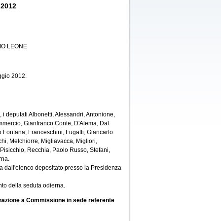
 2012
IO LEONE
ggio 2012.
i deputati Albonetti, Alessandri, Antonione,
Commercio, Gianfranco Conte, D'Alema, Dal
o Fontana, Franceschini, Fugatti, Giancarlo
, Melchiorre, Migliavacca, Migliori,
 Pisicchio, Recchia, Paolo Russo, Stefani,
rna.
a dall'elenco depositato presso la Presidenza
to della seduta odierna.
gnazione a Commissione in sede referente