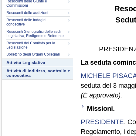
Resoconti delle Giunte e
Commissioni
Resoc
Resoconti delle audizioni
Sedut
Resoconti delle indagini
conoscitive
Resoconti Stenografici delle sedi
Legislativa, Redigente e Referente
Resoconti del Comitato per la
Legislazione
PRESIDENZ
Bollettino degli Organi Collegiali
La seduta cominci
Attività Legislativa
Attività di indirizzo, controllo e
MICHELE PISAC
conoscitiva
seduta del 3 magg
(È approvato).
Missioni.
PRESIDENTE
. Co
Regolamento, i dep