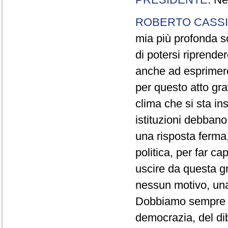
ROBERTO CASSI
mia più profonda so
di potersi riprende
anche ad esprimer
per questo atto gr
clima che si sta in
istituzioni debban
una risposta ferma,
politica, per far ca
uscire da questa g
nessun motivo, una
Dobbiamo sempre ric
democrazia, del dib