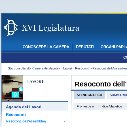
CONOSCERE LA CAMERA
DEPUTATI
ORGANI PARL
C
Stai consultando:
Camera dei deputati
>
Lavori
>
Resoconti
>
Resoconti dell'Assemble
LAVORI
Resoconto dell
STENOGRAFICO
SOMMARI
Frontespizio
Indice Alfabetico
Agenda dei Lavori
Resoconti
Resoconti dell'Assemblea