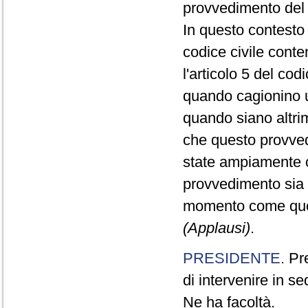
provvedimento del
In questo contesto 
codice civile cont
l'articolo 5 del cod
quando cagionino u
quando siano altrim
che questo provvedi
state ampiamente co
provvedimento sia v
momento come quest
(Applausi)
.
PRESIDENTE
. Pr
di intervenire in se
Ne ha facoltà.