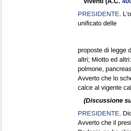
viventi (A.C.
40
PRESIDENTE
. L'
unificato delle
proposte di legge d
altri; Miotto ed alt
polmone, pancreas e
Avverto che lo sc
calce al vigente ca
(Discussione sul
PRESIDENTE
. Di
Avverto che il pre