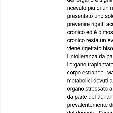
ricevuto più di un 
presentato uno solo.
prevenire rigetti ac
cronico ed è dimost
cronico resta un e
viene rigettato biso
l'intolleranza da p
l'organo trapiantat
corpo estraneo. M
metabolici dovuti 
organo stressato a
da parte del donant
prevalentemente di
del donante. Facen