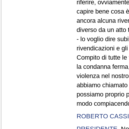
riferire, ovviament
capire bene cosa è 
ancora alcuna rive
diverso da un atto t
- lo voglio dire sub
rivendicazioni e gl
Compito di tutte le 
la condanna ferma,
violenza nel nostr
abbiamo chiamato d
possiamo proprio pe
modo compiacendo q
ROBERTO CASSI
PRESIDENTE
. Ne