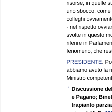
risorse, in quelle s
uno sbocco, come d
colleghi ovviament
- nel rispetto ovvi
svolte in questo mom
riferire in Parlame
fenomeno, che res
PRESIDENTE
. Po
abbiamo avuto la r
Ministro competente
Discussione del
e Pagano; Binett
trapianto parzi