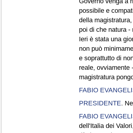
Governo venga a ri
possibile e compatib
della magistratura, 
poi di che natura - 
Ieri è stata una gi
non può minimament
e soprattutto di no
reale, ovviamente - r
magistratura pongon
FABIO EVANGELI
PRESIDENTE
. Ne
FABIO EVANGELI
dell'Italia dei Valo