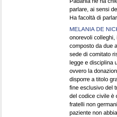
Padania ne ha chies
parlare, ai sensi d
Ha facoltà di parlar
MELANIA DE NIC
onorevoli colleghi,
composto da due art
sede di comitato ri
legge e disciplina 
ovvero la donazione
disporre a titolo gr
fine esclusivo del t
del codice civile è c
fratelli non german
paziente non abbia