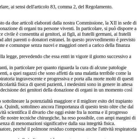
rlare, ai sensi dell'articolo 83, comma 2, del Regolamento.
o da due articoli elaborati dalla nostra Commissione, la XII in sede di
onazione di organi tra persone viventi. In particolare, si può disporre a
ivile è consentita ai genitori, ai figli, ai fratelli germani, ai fratelli
 altri parenti o donatori estranei. In questo provvedimento è previsto
gente e comunque senza nuovi e maggiori oneri a carico della finanza
ella legge, prevedendo che essa entri in vigore il giorno successivo a
ti, in particolare per quanto riguarda la cura di alcune patologie
enti, a quei ragazzi che sono affetti da una malattia terribile come la
spiratoria ingravescente e progressiva e porta alla morte molti di questi
icolarità fisica di questi pazienti, i medesimi sono in genere in attesa
decisione dei genitori della donazione di organi in un momento così
sottolineare la potenzialità maggiore e il migliore esito del trapianto
a. Quindi, sottolineo ancora l'importanza di questo testo oltre che dal
à scientifica il divario che oggi esiste fra la norma e il progresso
elle nostre tecniche chirurgiche, ha reso possibile, con ampi margini di
enza di menomazioni significative dalla sua integrità fisica.
tore, perché il polmone residuo compensa anche l'attività respiratoria