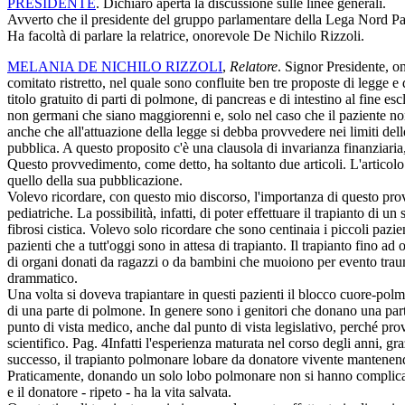
PRESIDENTE
. Dichiaro aperta la discussione sulle linee generali.
Avverto che il presidente del gruppo parlamentare della Lega Nord Pada
Ha facoltà di parlare la relatrice, onorevole De Nichilo Rizzoli.
MELANIA DE NICHILO RIZZOLI
,
Relatore
. Signor Presidente, o
comitato ristretto, nel quale sono confluite ben tre proposte di legge e
titolo gratuito di parti di polmone, di pancreas e di intestino al fine escl
non germani che siano maggiorenni e, solo nel caso che il paziente non
anche che all'attuazione della legge si debba provvedere nei limiti del
pubblica. A questo proposito c'è una clausola di invarianza finanziari
Questo provvedimento, come detto, ha soltanto due articoli. L'articolo 
quello della sua pubblicazione.
Volevo ricordare, con questo mio discorso, l'importanza di questo prov
pediatriche. La possibilità, infatti, di poter effettuare il trapianto di
fibrosi cistica. Volevo solo ricordare che sono centinaia i piccoli pazien
pazienti che a tutt'oggi sono in attesa di trapianto. Il trapianto fino a
di organi donati da ragazzi o da bambini che muoiono per evento trau
drammatico.
Una volta si doveva trapiantare in questi pazienti il blocco cuore-polmo
di una parte di polmone. In genere sono i genitori che donano una parte
punto di vista medico, anche dal punto di vista legislativo, perché prov
scientifico.
Pag. 4
Infatti l'esperienza maturata nel corso degli anni, g
successo, il trapianto polmonare lobare da donatore vivente mantenendo 
Praticamente, donando un solo lobo polmonare non si hanno complicanze
e il donatore - ripeto - ha la vita salvata.