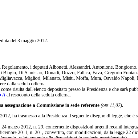
seduta del 3 maggio 2012.
l Regolamento, i deputati Albonetti, Alessandri, Antonione, Bongiorno, 
agio, Di Stanislao, Donadi, Dozzo, Fallica, Fava, Gregorio Fontana, 
liavacca, Migliori, Milanato, Misiti, Moffa, Mura, Osvaldo Napoli, N
ere dalla seduta odierna.
come risulta dall'elenco depositato presso la Presidenza e che sarà pubbl
o A
al resoconto della seduta odierna.
sua assegnazione a Commissione in sede referente
(ore 11,07).
 2012, ha trasmesso alla Presidenza il seguente disegno di legge, che è st
24 marzo 2012, n. 29, concernente disposizioni urgenti recanti integraz
 dicembre 2011, n. 201, convertito, con modificazioni, dalla legge 22 d
lamento, relativamente alle disposizioni in materia previdenziale).