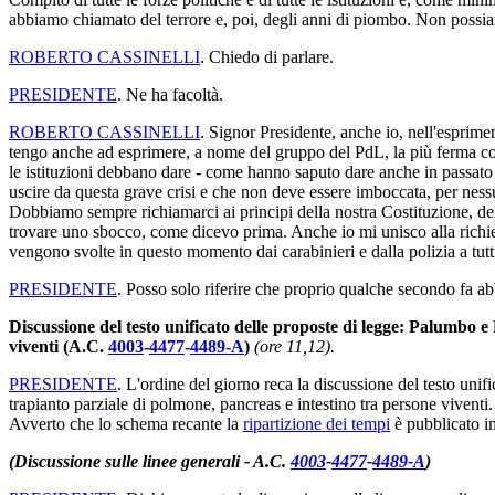
abbiamo chiamato del terrore e, poi, degli anni di piombo. Non possia
ROBERTO CASSINELLI
. Chiedo di parlare.
PRESIDENTE
. Ne ha facoltà.
ROBERTO CASSINELLI
. Signor Presidente, anche io, nell'esprime
tengo anche ad esprimere, a nome del gruppo del PdL, la più ferma con
le istituzioni debbano dare - come hanno saputo dare anche in passato - 
uscire da questa grave crisi e che non deve essere imboccata, per ness
Dobbiamo sempre richiamarci ai principi della nostra Costituzione, della 
trovare uno sbocco, come dicevo prima. Anche io mi unisco alla richie
vengono svolte in questo momento dai carabinieri e dalla polizia a tutt
PRESIDENTE
. Posso solo riferire che proprio qualche secondo fa a
Discussione del testo unificato delle proposte di legge: Palumbo e
viventi (A.C.
4003
-
4477
-
4489-A
)
(ore 11,12).
PRESIDENTE
. L'ordine del giorno reca la discussione del testo unif
trapianto parziale di polmone, pancreas e intestino tra persone viventi.
Avverto che lo schema recante la
ripartizione dei tempi
è pubblicato in
(Discussione sulle linee generali - A.C.
4003
-
4477
-
4489-A
)