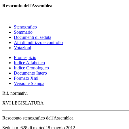
Resoconto dell'Assemblea
Stenografico
Sommario
Documenti di seduta
Atti di indirizzo e controllo
Votazioni
Frontespizio
Indice Alfabetico
Indice Cronologico
Documento Intero
Formato Xml
Versione Stampa
Rif. normativi
XVI LEGISLATURA
Resoconto stenografico dell'Assemblea
Seduta n. 628 di martedì 8 maggio 2012