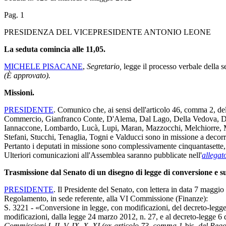
Pag. 1
PRESIDENZA DEL VICEPRESIDENTE ANTONIO LEONE
La seduta comincia alle 11,05.
MICHELE PISACANE
,
Segretario,
legge il processo verbale della 
(È approvato).
Missioni.
PRESIDENTE
. Comunico che, ai sensi dell'articolo 46, comma 2, de
Commercio, Gianfranco Conte, D'Alema, Dal Lago, Della Vedova, Di Bi
Iannaccone, Lombardo, Lucà, Lupi, Maran, Mazzocchi, Melchiorre, Mig
Stefani, Stucchi, Tenaglia, Togni e Valducci sono in missione a decorr
Pertanto i deputati in missione sono complessivamente cinquantasette, 
Ulteriori comunicazioni all'Assemblea saranno pubblicate nell'
allegat
Trasmissione dal Senato di un disegno di legge di conversione e 
PRESIDENTE
. Il Presidente del Senato, con lettera in data 7 maggio
Regolamento, in sede referente, alla VI Commissione (Finanze):
S. 3221 - «Conversione in legge, con modificazioni, del decreto-legge 
modificazioni, dalla legge 24 marzo 2012, n. 27, e al decreto-legge 6
Commissioni I, II, V, IX, X, XI (
ex
articolo 73, comma 1-
bis,
del Rego