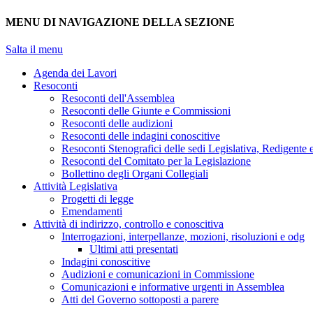
MENU DI NAVIGAZIONE DELLA SEZIONE
Salta il menu
Agenda dei Lavori
Resoconti
Resoconti dell'Assemblea
Resoconti delle Giunte e Commissioni
Resoconti delle audizioni
Resoconti delle indagini conoscitive
Resoconti Stenografici delle sedi Legislativa, Redigente 
Resoconti del Comitato per la Legislazione
Bollettino degli Organi Collegiali
Attività Legislativa
Progetti di legge
Emendamenti
Attività di indirizzo, controllo e conoscitiva
Interrogazioni, interpellanze, mozioni, risoluzioni e odg
Ultimi atti presentati
Indagini conoscitive
Audizioni e comunicazioni in Commissione
Comunicazioni e informative urgenti in Assemblea
Atti del Governo sottoposti a parere