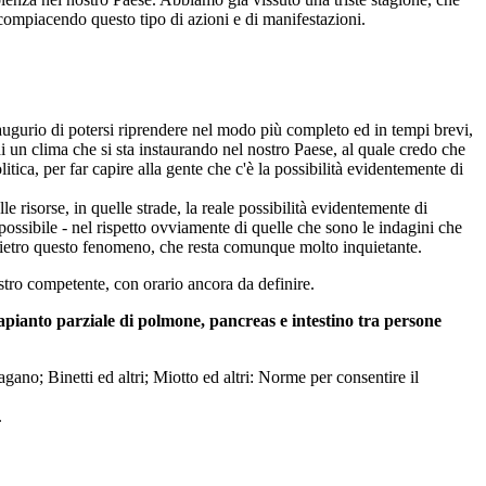
compiacendo questo tipo di azioni e di manifestazioni.
'augurio di potersi riprendere nel modo più completo ed in tempi brevi,
un clima che si sta instaurando nel nostro Paese, al quale credo che
tica, per far capire alla gente che c'è la possibilità evidentemente di
e risorse, in quelle strade, la reale possibilità evidentemente di
ssibile - nel rispetto ovviamente di quelle che sono le indagini che
'è dietro questo fenomeno, che resta comunque molto inquietante.
stro competente, con orario ancora da definire.
rapianto parziale di polmone, pancreas e intestino tra persone
gano; Binetti ed altri; Miotto ed altri: Norme per consentire il
.