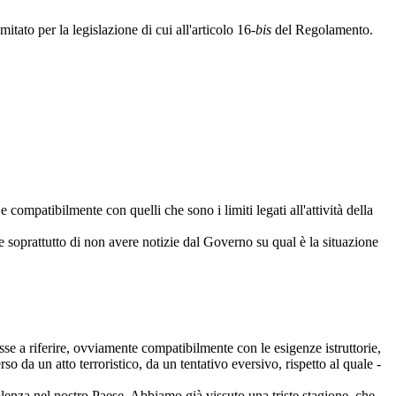
mitato per la legislazione di cui all'articolo 16-
bis
del Regolamento.
 compatibilmente con quelli che sono i limiti legati all'attività della
e soprattutto di non avere notizie dal Governo su qual è la situazione
sse a riferire, ovviamente compatibilmente con le esigenze istruttorie,
 da un atto terroristico, da un tentativo eversivo, rispetto al quale -
iolenza nel nostro Paese. Abbiamo già vissuto una triste stagione, che