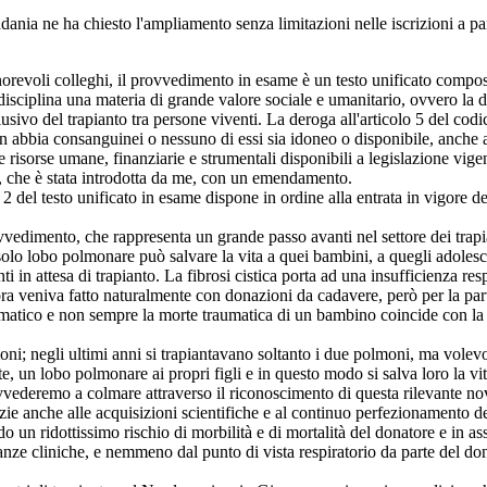
nia ne ha chiesto l'ampliamento senza limitazioni nelle iscrizioni a pa
norevoli colleghi, il provvedimento in esame è un testo unificato compost
 disciplina una materia di grande valore sociale e umanitario, ovvero la d
usivo del trapianto tra persone viventi. La deroga all'articolo 5 del codice c
 abbia consanguinei o nessuno di essi sia idoneo o disponibile, anche ad
le risorse umane, finanziarie e strumentali disponibili a legislazione vi
a, che è stata introdotta da me, con un emendamento.
2 del testo unificato in esame dispone in ordine alla entrata in vigore d
vedimento, che rappresenta un grande passo avanti nel settore dei trapian
 un solo lobo polmonare può salvare la vita a quei bambini, a quegli adolesc
ti in attesa di trapianto. La fibrosi cistica porta ad una insufficienza re
d ora veniva fatto naturalmente con donazioni da cadavere, però per la part
matico e non sempre la morte traumatica di un bambino coincide con la 
ni; negli ultimi anni si trapiantavano soltanto i due polmoni, ma volevo 
, un lobo polmonare ai propri figli e in questo modo si salva loro la vit
vederemo a colmare attraverso il riconoscimento di questa rilevante novit
razie anche alle acquisizioni scientifiche e al continuo perfezionamento d
un ridottissimo rischio di morbilità e di mortalità del donatore e in ass
 cliniche, e nemmeno dal punto di vista respiratorio da parte del dona