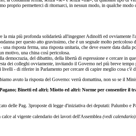
mo proprio permetterci di ritornarci, in nessun modo, in qualche modo 
re la mia più profonda solidarietà all'ingegner Adinolfi ed ovviamente l
danna per questo atto gravissimo, che è un segnale molto pericoloso di 
una risposta ferma, una risposta unitaria, che deve essere data dalla poli
un motivo, una china così pericolosa.
democrazia, del dibattito, della libertà di espressione e cercare in quell
sta dei colleghi ovviamente, invitando il Governo nel più breve tempo po
i livelli - di riferire in Parlamento per cercare di capire meglio cosa c
bbiamo avuto la risposta del Governo: verrà domattina, non so se il Mini
 Pagano; Binetti ed altri; Miotto ed altri: Norme per consentire il t
icato delle
Pag. 3
proposte di legge d'iniziativa dei deputati: Palumbo e Pa
 calce al vigente calendario dei lavori dell'Assemblea
(vedi calendario)