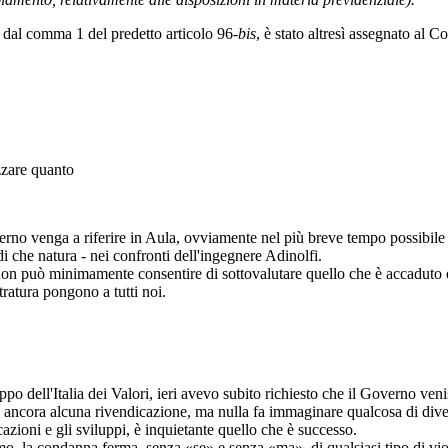
to dal comma 1 del predetto articolo 96-
bis
, è stato altresì assegnato al Co
zzare quanto
verno venga a riferire in Aula, ovviamente nel più breve tempo possibile e
 di che natura - nei confronti dell'ingegnere Adinolfi.
o non può minimamente consentire di sottovalutare quello che è accaduto 
stratura pongono a tutti noi.
po dell'Italia dei Valori, ieri avevo subito richiesto che il Governo veni
a ancora alcuna rivendicazione, ma nulla fa immaginare qualcosa di diverso
cazioni e gli sviluppi, è inquietante quello che è successo.
inimo, la condanna ferma, senza «se» e senza «ma», di qualsiasi tipo di v