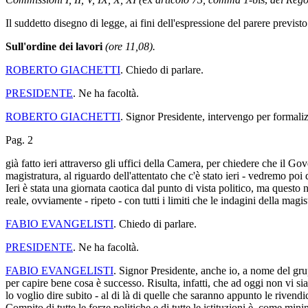
Il suddetto disegno di legge, ai fini dell'espressione del parere previs
Sull'ordine dei lavori
(ore 11,08).
ROBERTO GIACHETTI
. Chiedo di parlare.
PRESIDENTE
. Ne ha facoltà.
ROBERTO GIACHETTI
. Signor Presidente, intervengo per formali
Pag. 2
già fatto ieri attraverso gli uffici della Camera, per chiedere che il Go
magistratura, al riguardo dell'attentato che c'è stato ieri - vedremo poi
Ieri è stata una giornata caotica dal punto di vista politico, ma quest
reale, ovviamente - ripeto - con tutti i limiti che le indagini della magi
FABIO EVANGELISTI
. Chiedo di parlare.
PRESIDENTE
. Ne ha facoltà.
FABIO EVANGELISTI
. Signor Presidente, anche io, a nome del grup
per capire bene cosa è successo. Risulta, infatti, che ad oggi non vi si
lo voglio dire subito - al di là di quelle che saranno appunto le rivendi
Compito di tutte le forze politiche e di tutte le istituzioni è, come m