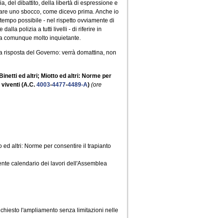
 del dibattito, della libertà di espressione e
rovare uno sbocco, come dicevo prima. Anche io
 tempo possibile - nel rispetto ovviamente di
a polizia a tutti livelli - di riferire in
ta comunque molto inquietante.
a risposta del Governo: verrà domattina, non
netti ed altri; Miotto ed altri: Norme per
 viventi (A.C.
4003
-
4477
-
4489-A
)
(ore
o ed altri: Norme per consentire il trapianto
ente calendario dei lavori dell'Assemblea
hiesto l'ampliamento senza limitazioni nelle