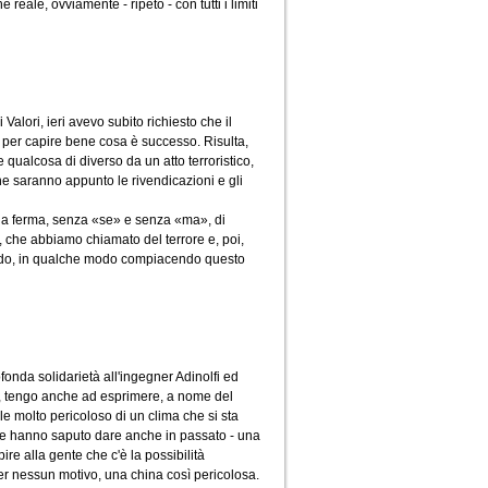
reale, ovviamente - ripeto - con tutti i limiti
Valori, ieri avevo subito richiesto che il
, per capire bene cosa è successo. Risulta,
 qualcosa di diverso da un atto terroristico,
 che saranno appunto le rivendicazioni e gli
danna ferma, senza «se» e senza «ma», di
, che abbiamo chiamato del terrore e, poi,
 modo, in qualche modo compiacendo questo
fonda solidarietà all'ingegner Adinolfi ed
i, tengo anche ad esprimere, a nome del
e molto pericoloso di un clima che si sta
ome hanno saputo dare anche in passato - una
ire alla gente che c'è la possibilità
er nessun motivo, una china così pericolosa.