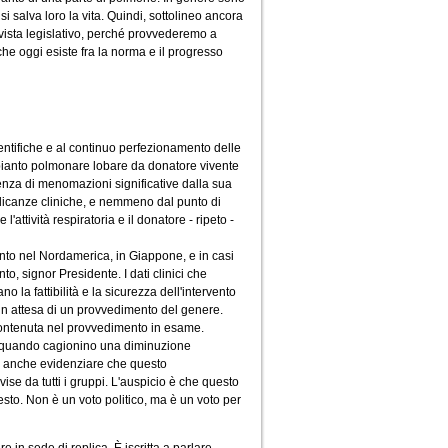
i salva loro la vita. Quindi, sottolineo ancora
 vista legislativo, perché provvederemo a
 che oggi esiste fra la norma e il progresso
ientifiche e al continuo perfezionamento delle
rapianto polmonare lobare da donatore vivente
senza di menomazioni significative dalla sua
licanze cliniche, e nemmeno dal punto di
ttività respiratoria e il donatore - ripeto -
ianto nel Nordamerica, in Giappone, e in casi
, signor Presidente. I dati clinici che
la fattibilità e la sicurezza dell'intervento
 in attesa di un provvedimento del genere.
e contenuta nel provvedimento in esame.
rpo quando cagionino una diminuzione
lio anche evidenziare che questo
ise da tutti i gruppi. L'auspicio è che questo
sto. Non è un voto politico, ma è un voto per