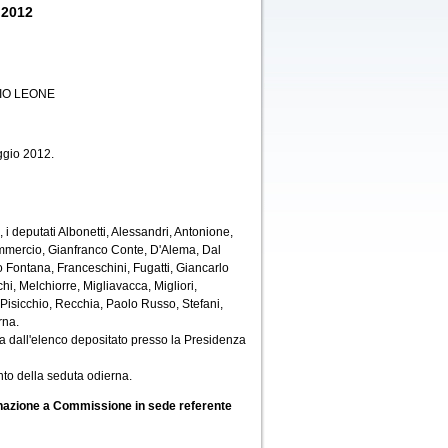
 2012
IO LEONE
ggio 2012.
i deputati Albonetti, Alessandri, Antonione,
Commercio, Gianfranco Conte, D'Alema, Dal
o Fontana, Franceschini, Fugatti, Giancarlo
, Melchiorre, Migliavacca, Migliori,
 Pisicchio, Recchia, Paolo Russo, Stefani,
rna.
a dall'elenco depositato presso la Presidenza
to della seduta odierna.
gnazione a Commissione in sede referente