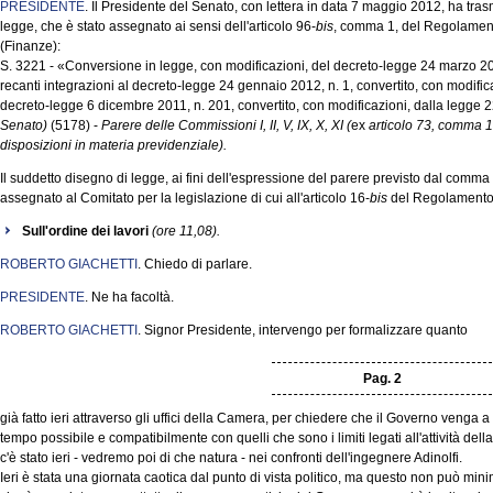
PRESIDENTE
. Il Presidente del Senato, con lettera in data 7 maggio 2012, ha tr
legge, che è stato assegnato ai sensi dell'articolo 96-
bis
, comma 1, del Regolament
(Finanze):
S. 3221 - «Conversione in legge, con modificazioni, del decreto-legge 24 marzo 20
recanti integrazioni al decreto-legge 24 gennaio 2012, n. 1, convertito, con modific
decreto-legge 6 dicembre 2011, n. 201, convertito, con modificazioni, dalla legge
Senato)
(5178) -
Parere delle Commissioni I, II, V, IX, X, XI (
ex
articolo 73, comma 1
disposizioni in materia previdenziale).
Il suddetto disegno di legge, ai fini dell'espressione del parere previsto dal comma 
assegnato al Comitato per la legislazione di cui all'articolo 16-
bis
del Regolamento
Sull'ordine dei lavori
(ore 11,08).
ROBERTO GIACHETTI
. Chiedo di parlare.
PRESIDENTE
. Ne ha facoltà.
ROBERTO GIACHETTI
. Signor Presidente, intervengo per formalizzare quanto
Pag. 2
già fatto ieri attraverso gli uffici della Camera, per chiedere che il Governo venga a
tempo possibile e compatibilmente con quelli che sono i limiti legati all'attività dell
c'è stato ieri - vedremo poi di che natura - nei confronti dell'ingegnere Adinolfi.
Ieri è stata una giornata caotica dal punto di vista politico, ma questo non può mi