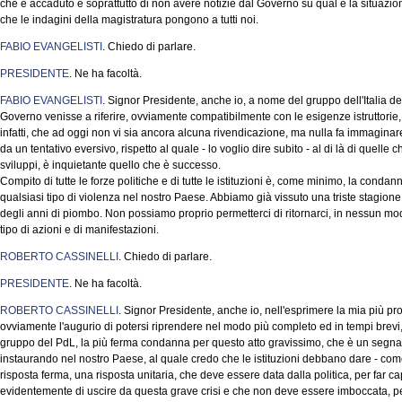
che è accaduto e soprattutto di non avere notizie dal Governo su qual è la situazione 
che le indagini della magistratura pongono a tutti noi.
FABIO EVANGELISTI
. Chiedo di parlare.
PRESIDENTE
. Ne ha facoltà.
FABIO EVANGELISTI
. Signor Presidente, anche io, a nome del gruppo dell'Italia dei 
Governo venisse a riferire, ovviamente compatibilmente con le esigenze istruttorie
infatti, che ad oggi non vi sia ancora alcuna rivendicazione, ma nulla fa immaginare
da un tentativo eversivo, rispetto al quale - lo voglio dire subito - al di là di quelle
sviluppi, è inquietante quello che è successo.
Compito di tutte le forze politiche e di tutte le istituzioni è, come minimo, la con
qualsiasi tipo di violenza nel nostro Paese. Abbiamo già vissuto una triste stagione
degli anni di piombo. Non possiamo proprio permetterci di ritornarci, in nessun
tipo di azioni e di manifestazioni.
ROBERTO CASSINELLI
. Chiedo di parlare.
PRESIDENTE
. Ne ha facoltà.
ROBERTO CASSINELLI
. Signor Presidente, anche io, nell'esprimere la mia più pro
ovviamente l'augurio di potersi riprendere nel modo più completo ed in tempi brev
gruppo del PdL, la più ferma condanna per questo atto gravissimo, che è un segnal
instaurando nel nostro Paese, al quale credo che le istituzioni debbano dare - c
risposta ferma, una risposta unitaria, che deve essere data dalla politica, per far cap
evidentemente di uscire da questa grave crisi e che non deve essere imboccata, p