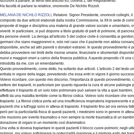
iscrizioni a parlare, ai sensi dell'articolo 83, comma 2, del Regolamento.
Ha facoltà di parlare la relatrice, onorevole De Nichilo Rizzoli.
MELANIA DE NICHILO RIZZOLI
,
Relatore
. Signor Presidente, onorevoli colleghi, i
composto da due articoli elaborati dalla nostra Commissione, la XII in sede di comita
proposte di legge e disciplina una materia di grande valore sociale e umanitario, 
viventi. In particolare, si può disporre a titolo gratuito di parti di polmone, di pancre
tra persone viventi. La deroga all'articolo 5 del codice civile è consentita ai genitori, ai
germani che siano maggiorenni e, solo nel caso che il paziente non abbia consang
disponibile, anche ad altri parenti o donatori estranei. In questo provvedimento è p
debba provvedere nei limiti delle risorse umane, finanziarie e strumentali disponi
nuovi e maggiori oneri a carico della finanza pubblica. A questo proposito c'è una c
introdotta da me, con un emendamento.
Questo provvedimento, come detto, ha soltanto due articoli. L'articolo 2 del testo u
entrata in vigore della legge, prevedendo che essa entri in vigore il giorno succes
Volevo ricordare, con questo mio discorso, l'importanza di questo provvedimento,
settore dei trapianti, in particolare per quanto riguarda la cura di alcune patologie ped
effettuare il trapianto di un solo lobo polmonare può salvare la vita a quei bambini
affetti da una malattia terribile come la fibrosi cistica. Volevo solo ricordare che sono
trapianto. La fibrosi cistica porta ad una insufficienza respiratoria ingravescente e 
pazienti che a tutt'oggi sono in attesa di trapianto. Il trapianto fino ad ora veniva 
però per la particolarità fisica di questi pazienti, i medesimi sono in genere in att
che muoiono per evento traumatico e non sempre la morte traumatica di un bambino
donazione di organi in un momento così drammatico.
Una volta si doveva trapiantare in questi pazienti il blocco cuore-polmoni; negli ult
polmoni, ma volevo sottolineare la potenzialità maggiore e il migliore esito del tra