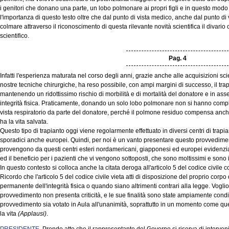
i genitori che donano una parte, un lobo polmonare ai propri figli e in questo modo s
l'importanza di questo testo oltre che dal punto di vista medico, anche dal punto di
colmare attraverso il riconoscimento di questa rilevante novità scientifica il divario
scientifico.
Pag. 4
Infatti l'esperienza maturata nel corso degli anni, grazie anche alle acquisizioni sc
nostre tecniche chirurgiche, ha reso possibile, con ampi margini di successo, il t
mantenendo un ridottissimo rischio di morbilità e di mortalità del donatore e in as
integrità fisica. Praticamente, donando un solo lobo polmonare non si hanno comp
vista respiratorio da parte del donatore, perché il polmone residuo compensa anche l'a
ha la vita salvata.
Questo tipo di trapianto oggi viene regolarmente effettuato in diversi centri di trap
sporadici anche europei. Quindi, per noi è un vanto presentare questo provvedimento
provengono da questi centri esteri nordamericani, giapponesi ed europei evidenziano 
ed il beneficio per i pazienti che vi vengono sottoposti, che sono moltissimi e sono
In questo contesto si colloca anche la citata deroga all'articolo 5 del codice civil
Ricordo che l'articolo 5 del codice civile vieta atti di disposizione del proprio co
permanente dell'integrità fisica o quando siano altrimenti contrari alla legge. Vog
provvedimento non presenta criticità, e le sue finalità sono state ampiamente condiv
provvedimento sia votato in Aula all'unanimità, soprattutto in un momento come que
la vita
(Applausi)
.