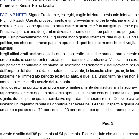
PRESIDENTE
. Prendo atto che il rappresentante del Governo si riserva di intervenir
l'onorevole Binetti. Ne ha facoltà.
PAOLA BINETTI
. Signor Presidente, colleghi, voglio iniziare questo mio intervento p
Nichilo Rizzoli. Questo provvedimento è un provvedimento per la vita, ma è anche 
centro dell'attenzione quel luogo particolare di affetti che è la famiglia, perché è p
l'iniziativa per cui uno dei genitori diventa donante di un lobo polmonare per garantir
figli. È un provvedimento che in qualche modo quindi intercetta due di quei valori s
politico, ma che sono anche parte integrante di quel bene comune che tutti vogliamo 
familiari.
Negli ultimi venti anni sono stati condotti molteplici studi che hanno enormemente
problematiche concernenti il trapianto di organi in età pediatrica. Vi è stato un cos
del paziente candidato al trapianto, la selezione del donatore e del ricevente per
dell'organo del donatore dal donatore al ricevente, le tecniche chirurgiche, le ter
paziente nell'immediato periodo post-trapianto, e quella a lungo termine che non 
momento critico della acuzie del trapianto.
Tutto questo ha portato a un progressivo miglioramento dei risultati, ma la soprav
rappresenta ancora oggi un problema aperto su cui si sta concentrando la maggior pa
significativi sul piano quali-quantitativo riguardano i trapianti renali. Considerata
ricevuto un trapianto renale da donatore cadavere nel 1987/88, rispetto a quella 
un anno è passata dal 71 per cento al 93 per cento e per quelli che hanno ricevut
Pag. 5
vivente è salita dall'88 per cento al 94 per cento. È questo dato che a noi interessa 