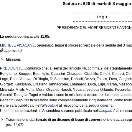
Seduta n. 628 di martedì 8 maggio
Pag. 1
PRESIDENZA DEL VICEPRESIDENTE ANTON
La seduta comincia alle 11,05.
MICHELE PISACANE
,
Segretario,
legge il processo verbale della seduta del 3 ma
(È approvato).
Missioni.
PRESIDENTE
. Comunico che, ai sensi dell'articolo 46, comma 2, del Regolamento, 
Bongiorno, Brugger, Buonfiglio, Caparini, Chiappori, Cicchitto, Cirielli, Colucci, 
Lago, Della Vedova, Di Biagio, Di Stanislao, Donadi, Dozzo, Fallica, Fava, Gregori
Giorgetti, Grassano, Graziano, Iannaccone, Lombardo, Lucà, Lupi, Maran, Mazzocchi
Milanato, Misiti, Moffa, Mura, Osvaldo Napoli, Nucara, Leoluca Orlando, Pecorella,
Stucchi, Tenaglia, Togni e Valducci sono in missione a decorrere dalla seduta odie
Pertanto i deputati in missione sono complessivamente cinquantasette, come risult
e che sarà pubblicato nell'
allegato A
al resoconto della seduta odierna.
Ulteriori comunicazioni all'Assemblea saranno pubblicate nell'
allegato A
al resocon
Trasmissione dal Senato di un disegno di legge di conversione e sua asse
(ore 11,07).