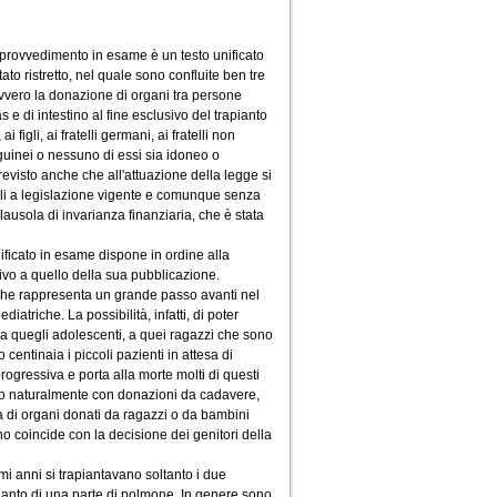
l provvedimento in esame è un testo unificato
to ristretto, nel quale sono confluite ben tre
ovvero la donazione di organi tra persone
as e di intestino al fine esclusivo del trapianto
 figli, ai fratelli germani, ai fratelli non
uinei o nessuno di essi sia idoneo o
revisto anche che all'attuazione della legge si
bili a legislazione vigente e comunque senza
lausola di invarianza finanziaria, che è stata
nificato in esame dispone in ordine alla
sivo a quello della sua pubblicazione.
 che rappresenta un grande passo avanti nel
iatriche. La possibilità, infatti, di poter
, a quegli adolescenti, a quei ragazzi che sono
 centinaia i piccoli pazienti in attesa di
progressiva e porta alla morte molti di questi
fatto naturalmente con donazioni da cadavere,
esa di organi donati da ragazzi o da bambini
 coincide con la decisione dei genitori della
imi anni si trapiantavano soltanto i due
pianto di una parte di polmone. In genere sono