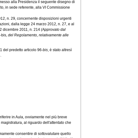
asmesso alla Presidenza il seguente disegno di
o, in sede referente, alla VI Commissione
12, n. 29, concernente disposizioni urgenti
azioni, dalla legge 24 marzo 2012, n. 27, e al
 22 dicembre 2011, n. 214
(Approvato dal
-
bis,
del Regolamento, relativamente alle
1 del predetto articolo 96-
bis
, è stato altresì
.
 riferire in Aula, ovviamente nel più breve
a magistratura, al riguardo dell'attentato che
nimamente consentire di sottovalutare quello