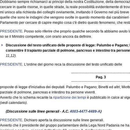
Dobbiamo sempre richiamarci ai principi della nostra Costituzione, della democrazia,
cercare in quelle risorse, in quelle strade, la reale possibilità evidentemente di t
mi unisco alla richiesta dei colleghi ovviamente, invitando il Governo nel più breve
quelle che sono le indagini che vengono svolte in questo momento dai carabinieri e dall
Parlamento per cercare di capire meglio cosa c'è dietro questo fenomeno, che res
PRESIDENTE
. Posso solo riferire che proprio qualche secondo fa abbiamo avuto l
so se il Ministro competente, con orario ancora da definire.
Discussione del testo unificato delle proposte di legge: Palumbo e Pagano; Bi
consentire il trapianto parziale di polmone, pancreas e intestino tra persone
11,12).
PRESIDENTE
. L'ordine del giorno reca la discussione del testo unificato delle
Pag. 3
proposte di legge d'iniziativa dei deputati: Palumbo e Pagano; Binetti ed altri; Miott
parziale di polmone, pancreas e intestino tra persone viventi.
Avverto che lo schema recante la
ripartizione dei tempi
è pubblicato in calce al vig
(vedi calendario)
.
(Discussione sulle linee generali - A.C.
4003
-
4477
-
4489-A
)
PRESIDENTE
. Dichiaro aperta la discussione sulle linee generali.
Avverto che il presidente del gruppo parlamentare della Lega Nord Padania ne ha c