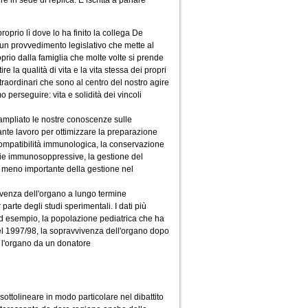
e in sede di replica. È iscritta a parlare
roprio lì dove lo ha finito la collega De
un provvedimento legislativo che mette al
roprio dalla famiglia che molte volte si prende
e la qualità di vita e la vita stessa dei propri
traordinari che sono al centro del nostro agire
perseguire: vita e solidità dei vincoli
 ampliato le nostre conoscenze sulle
tante lavoro per ottimizzare la preparazione
 compatibilità immunologica, la conservazione
apie immunosoppressive, la gestione del
è meno importante della gestione nel
vivenza dell'organo a lungo termine
rte degli studi sperimentali. I dati più
, ad esempio, la popolazione pediatrica che ha
del 1997/98, la sopravvivenza dell'organo dopo
o l'organo da un donatore
sottolineare in modo particolare nel dibattito