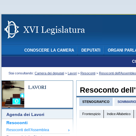
CONOSCERE LA CAMERA
DEPUTATI
ORGANI PARL
C
Stai consultando:
Camera dei deputati
>
Lavori
>
Resoconti
>
Resoconti dell'Assemble
LAVORI
Resoconto dell
STENOGRAFICO
SOMMARI
Frontespizio
Indice Alfabetico
Agenda dei Lavori
Resoconti
Resoconti dell'Assemblea