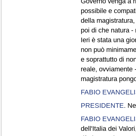
Governo venga a ri
possibile e compatib
della magistratura, 
poi di che natura - 
Ieri è stata una gi
non può minimament
e soprattutto di no
reale, ovviamente - r
magistratura pongon
FABIO EVANGELI
PRESIDENTE
. Ne
FABIO EVANGELI
dell'Italia dei Valo