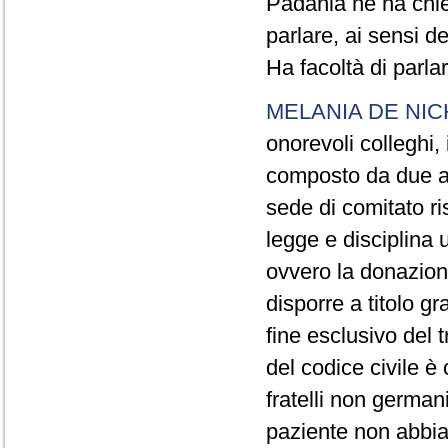
Padania ne ha chies
parlare, ai sensi d
Ha facoltà di parlar
MELANIA DE NIC
onorevoli colleghi,
composto da due art
sede di comitato ri
legge e disciplina 
ovvero la donazione
disporre a titolo gr
fine esclusivo del t
del codice civile è c
fratelli non german
paziente non abbia