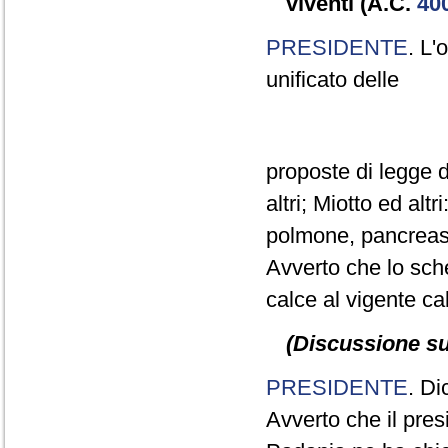
viventi (A.C.
40
PRESIDENTE
. L'
unificato delle
proposte di legge d
altri; Miotto ed alt
polmone, pancreas e
Avverto che lo sc
calce al vigente ca
(Discussione sul
PRESIDENTE
. Di
Avverto che il pre