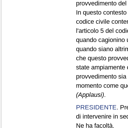
provvedimento del
In questo contesto 
codice civile cont
l'articolo 5 del cod
quando cagionino u
quando siano altrim
che questo provvedi
state ampiamente co
provvedimento sia v
momento come quest
(Applausi)
.
PRESIDENTE
. Pr
di intervenire in se
Ne ha facoltà.