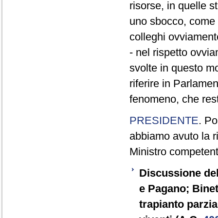
risorse, in quelle s
uno sbocco, come d
colleghi ovviament
- nel rispetto ovvi
svolte in questo mom
riferire in Parlame
fenomeno, che res
PRESIDENTE
. Po
abbiamo avuto la r
Ministro competente
Discussione del
e Pagano; Binett
trapianto parzi