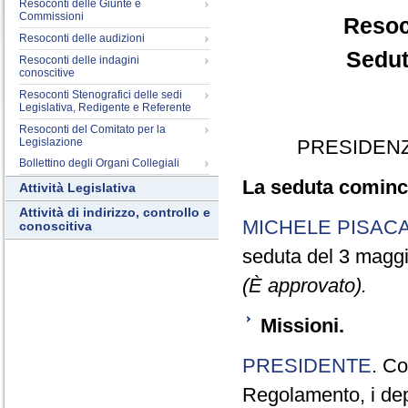
Resoconti delle Giunte e
Commissioni
Resoc
Resoconti delle audizioni
Sedut
Resoconti delle indagini
conoscitive
Resoconti Stenografici delle sedi
Legislativa, Redigente e Referente
Resoconti del Comitato per la
Legislazione
PRESIDENZ
Bollettino degli Organi Collegiali
La seduta cominci
Attività Legislativa
Attività di indirizzo, controllo e
MICHELE PISAC
conoscitiva
seduta del 3 magg
(È approvato).
Missioni.
PRESIDENTE
. Co
Regolamento, i dep