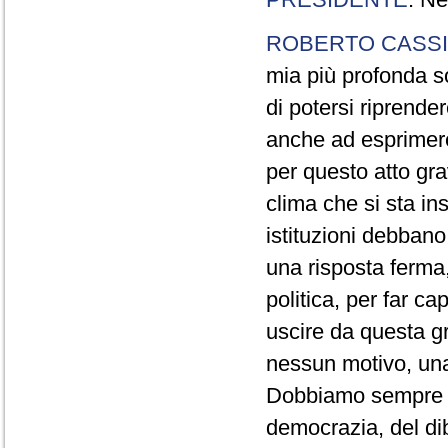
ROBERTO CASSI
mia più profonda so
di potersi riprende
anche ad esprimer
per questo atto gr
clima che si sta in
istituzioni debban
una risposta ferma,
politica, per far ca
uscire da questa g
nessun motivo, una
Dobbiamo sempre ric
democrazia, del dib