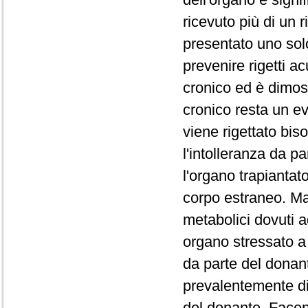
ricevuto più di un 
presentato uno solo.
prevenire rigetti ac
cronico ed è dimost
cronico resta un e
viene rigettato biso
l'intolleranza da p
l'organo trapiantat
corpo estraneo. M
metabolici dovuti 
organo stressato a
da parte del donant
prevalentemente di
del donante. Facen