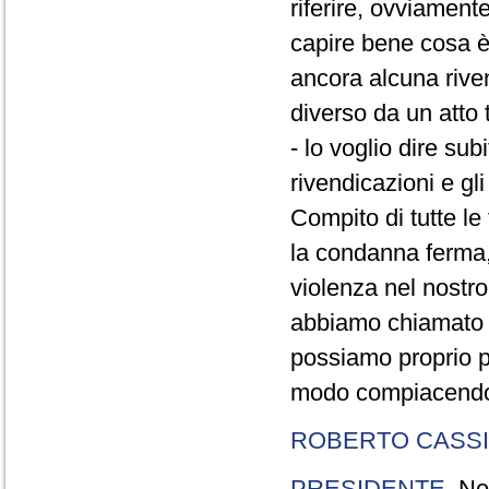
riferire, ovviament
capire bene cosa è 
ancora alcuna rive
diverso da un atto t
- lo voglio dire sub
rivendicazioni e gl
Compito di tutte le 
la condanna ferma,
violenza nel nostr
abbiamo chiamato d
possiamo proprio pe
modo compiacendo q
ROBERTO CASSI
PRESIDENTE
. Ne