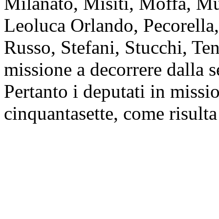
Milanato, Misiti, Moffa, M
Leoluca Orlando, Pecorella,
Russo, Stefani, Stucchi, Te
missione a decorrere dalla s
Pertanto i deputati in miss
cinquantasette, come risulta
Presidenza e che sarà pubbli
della seduta odierna.
Ulteriori comunicazioni all
nell'
allegato A
al resoconto 