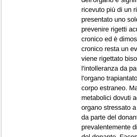
ricevuto più di un 
presentato uno solo.
prevenire rigetti ac
cronico ed è dimost
cronico resta un e
viene rigettato biso
l'intolleranza da p
l'organo trapiantat
corpo estraneo. M
metabolici dovuti 
organo stressato a
da parte del donant
prevalentemente di
del donante. Facen