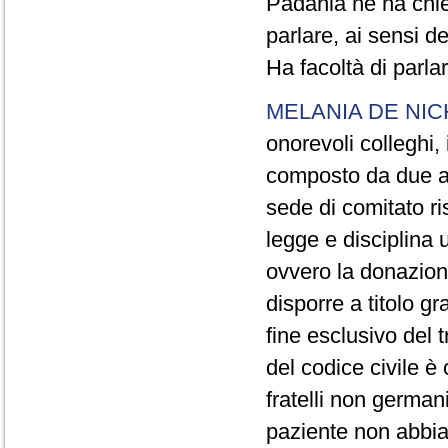
Padania ne ha chies
parlare, ai sensi d
Ha facoltà di parlar
MELANIA DE NIC
onorevoli colleghi,
composto da due art
sede di comitato ri
legge e disciplina 
ovvero la donazione
disporre a titolo gr
fine esclusivo del t
del codice civile è c
fratelli non german
paziente non abbia