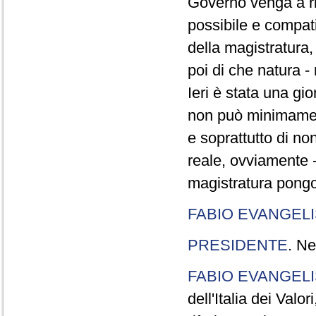
Governo venga a ri
possibile e compatib
della magistratura, 
poi di che natura - 
Ieri è stata una gi
non può minimament
e soprattutto di no
reale, ovviamente - r
magistratura pongon
FABIO EVANGELI
PRESIDENTE
. Ne
FABIO EVANGELI
dell'Italia dei Valo