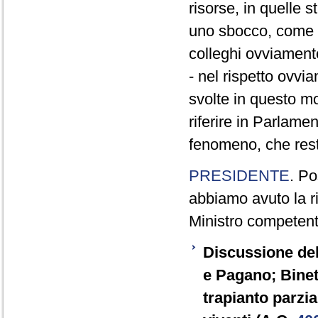
risorse, in quelle s
uno sbocco, come d
colleghi ovviament
- nel rispetto ovvi
svolte in questo mom
riferire in Parlame
fenomeno, che res
PRESIDENTE
. Po
abbiamo avuto la r
Ministro competente
Discussione del
e Pagano; Binett
trapianto parzi