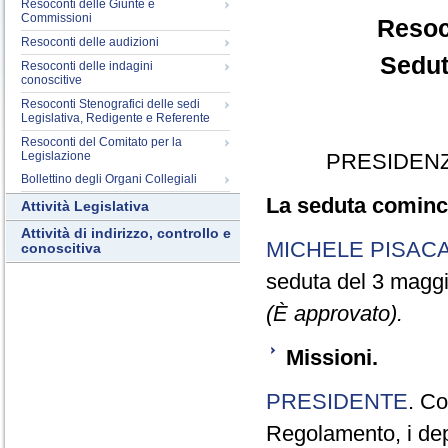
Resoconti delle Giunte e
Commissioni
Resoc
Resoconti delle audizioni
Sedut
Resoconti delle indagini
conoscitive
Resoconti Stenografici delle sedi
Legislativa, Redigente e Referente
Resoconti del Comitato per la
Legislazione
PRESIDENZ
Bollettino degli Organi Collegiali
La seduta cominci
Attività Legislativa
Attività di indirizzo, controllo e
MICHELE PISAC
conoscitiva
seduta del 3 magg
(È approvato).
Missioni.
PRESIDENTE
. Co
Regolamento, i dep