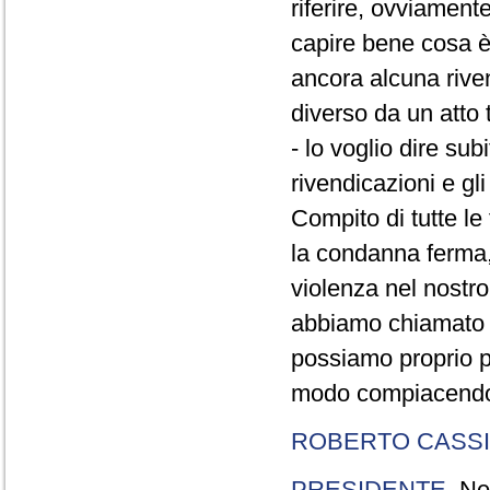
riferire, ovviament
capire bene cosa è 
ancora alcuna rive
diverso da un atto t
- lo voglio dire sub
rivendicazioni e gl
Compito di tutte le 
la condanna ferma,
violenza nel nostr
abbiamo chiamato d
possiamo proprio pe
modo compiacendo q
ROBERTO CASSI
PRESIDENTE
. Ne