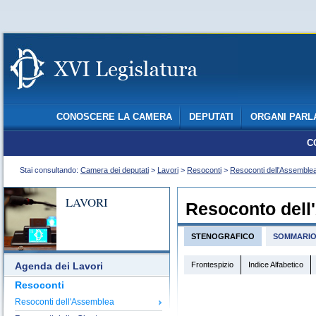
CONOSCERE LA CAMERA
DEPUTATI
ORGANI PARL
C
Stai consultando:
Camera dei deputati
>
Lavori
>
Resoconti
>
Resoconti dell'Assemble
LAVORI
Resoconto dell
STENOGRAFICO
SOMMARI
Frontespizio
Indice Alfabetico
Agenda dei Lavori
Resoconti
Resoconti dell'Assemblea