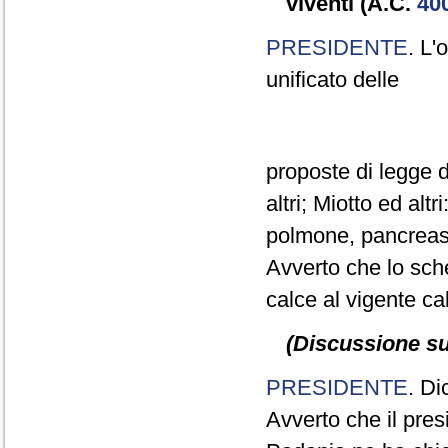
viventi (A.C.
40
PRESIDENTE
. L'
unificato delle
proposte di legge d
altri; Miotto ed alt
polmone, pancreas e
Avverto che lo sc
calce al vigente ca
(Discussione sul
PRESIDENTE
. Di
Avverto che il pre