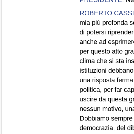
ROBERTO CASSI
mia più profonda so
di potersi riprende
anche ad esprimer
per questo atto gr
clima che si sta in
istituzioni debban
una risposta ferma,
politica, per far ca
uscire da questa g
nessun motivo, una
Dobbiamo sempre ric
democrazia, del dib