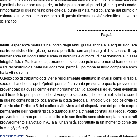
i genitori che donano una parte, un lobo polmonare ai propri figli e in questo modo s
l'importanza di questo testo oltre che dal punto di vista medico, anche dal punto di
colmare attraverso il riconoscimento di questa rilevante novità scientifica il divario
scientifico.
Pag. 4
Infatti l'esperienza maturata nel corso degli anni, grazie anche alle acquisizioni sc
nostre tecniche chirurgiche, ha reso possibile, con ampi margini di successo, il t
mantenendo un ridottissimo rischio di morbilità e di mortalità del donatore e in as
integrità fisica. Praticamente, donando un solo lobo polmonare non si hanno comp
vista respiratorio da parte del donatore, perché il polmone residuo compensa anche l'a
ha la vita salvata.
Questo tipo di trapianto oggi viene regolarmente effettuato in diversi centri di trap
sporadici anche europei. Quindi, per noi è un vanto presentare questo provvedimento
provengono da questi centri esteri nordamericani, giapponesi ed europei evidenziano 
ed il beneficio per i pazienti che vi vengono sottoposti, che sono moltissimi e sono
In questo contesto si colloca anche la citata deroga all'articolo 5 del codice civil
Ricordo che l'articolo 5 del codice civile vieta atti di disposizione del proprio co
permanente dell'integrità fisica o quando siano altrimenti contrari alla legge. Vog
provvedimento non presenta criticità, e le sue finalità sono state ampiamente condiv
provvedimento sia votato in Aula all'unanimità, soprattutto in un momento come que
la vita
(Applausi)
.