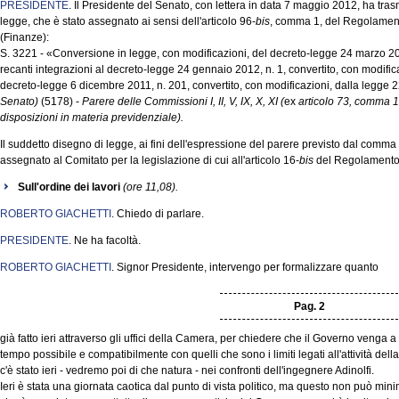
PRESIDENTE
. Il Presidente del Senato, con lettera in data 7 maggio 2012, ha tr
legge, che è stato assegnato ai sensi dell'articolo 96-
bis
, comma 1, del Regolament
(Finanze):
S. 3221 - «Conversione in legge, con modificazioni, del decreto-legge 24 marzo 20
recanti integrazioni al decreto-legge 24 gennaio 2012, n. 1, convertito, con modific
decreto-legge 6 dicembre 2011, n. 201, convertito, con modificazioni, dalla legge
Senato)
(5178) -
Parere delle Commissioni I, II, V, IX, X, XI (
ex
articolo 73, comma 1
disposizioni in materia previdenziale).
Il suddetto disegno di legge, ai fini dell'espressione del parere previsto dal comma 
assegnato al Comitato per la legislazione di cui all'articolo 16-
bis
del Regolamento
Sull'ordine dei lavori
(ore 11,08).
ROBERTO GIACHETTI
. Chiedo di parlare.
PRESIDENTE
. Ne ha facoltà.
ROBERTO GIACHETTI
. Signor Presidente, intervengo per formalizzare quanto
Pag. 2
già fatto ieri attraverso gli uffici della Camera, per chiedere che il Governo venga a
tempo possibile e compatibilmente con quelli che sono i limiti legati all'attività dell
c'è stato ieri - vedremo poi di che natura - nei confronti dell'ingegnere Adinolfi.
Ieri è stata una giornata caotica dal punto di vista politico, ma questo non può mi