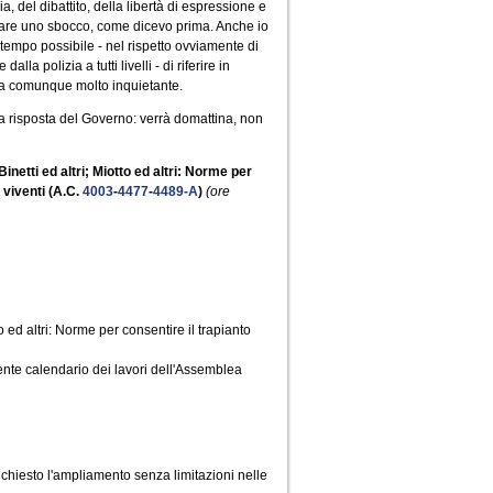
 del dibattito, della libertà di espressione e
rovare uno sbocco, come dicevo prima. Anche io
 tempo possibile - nel rispetto ovviamente di
a polizia a tutti livelli - di riferire in
ta comunque molto inquietante.
a risposta del Governo: verrà domattina, non
netti ed altri; Miotto ed altri: Norme per
 viventi (A.C.
4003
-
4477
-
4489-A
)
(ore
o ed altri: Norme per consentire il trapianto
ente calendario dei lavori dell'Assemblea
hiesto l'ampliamento senza limitazioni nelle