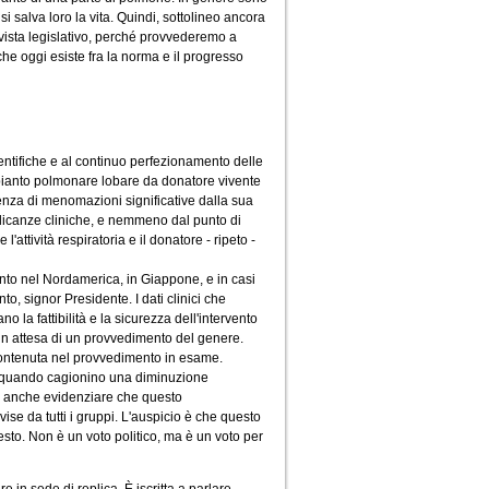
i salva loro la vita. Quindi, sottolineo ancora
 vista legislativo, perché provvederemo a
 che oggi esiste fra la norma e il progresso
ientifiche e al continuo perfezionamento delle
rapianto polmonare lobare da donatore vivente
senza di menomazioni significative dalla sua
licanze cliniche, e nemmeno dal punto di
ttività respiratoria e il donatore - ripeto -
ianto nel Nordamerica, in Giappone, e in casi
, signor Presidente. I dati clinici che
la fattibilità e la sicurezza dell'intervento
 in attesa di un provvedimento del genere.
e contenuta nel provvedimento in esame.
rpo quando cagionino una diminuzione
lio anche evidenziare che questo
ise da tutti i gruppi. L'auspicio è che questo
sto. Non è un voto politico, ma è un voto per