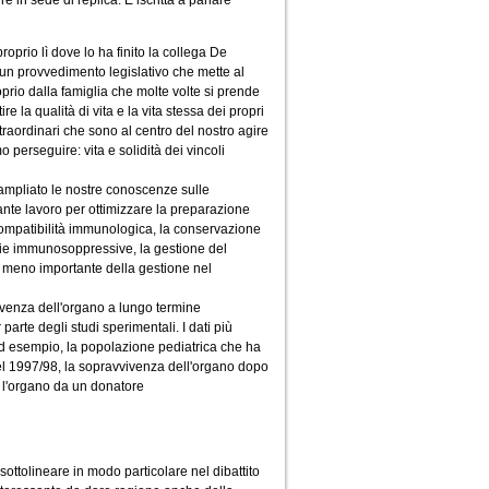
e in sede di replica. È iscritta a parlare
roprio lì dove lo ha finito la collega De
un provvedimento legislativo che mette al
roprio dalla famiglia che molte volte si prende
e la qualità di vita e la vita stessa dei propri
traordinari che sono al centro del nostro agire
perseguire: vita e solidità dei vincoli
 ampliato le nostre conoscenze sulle
tante lavoro per ottimizzare la preparazione
 compatibilità immunologica, la conservazione
apie immunosoppressive, la gestione del
è meno importante della gestione nel
vivenza dell'organo a lungo termine
rte degli studi sperimentali. I dati più
, ad esempio, la popolazione pediatrica che ha
del 1997/98, la sopravvivenza dell'organo dopo
o l'organo da un donatore
sottolineare in modo particolare nel dibattito