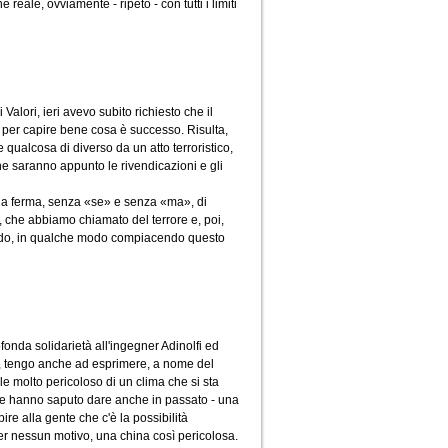
reale, ovviamente - ripeto - con tutti i limiti
Valori, ieri avevo subito richiesto che il
, per capire bene cosa è successo. Risulta,
 qualcosa di diverso da un atto terroristico,
 che saranno appunto le rivendicazioni e gli
danna ferma, senza «se» e senza «ma», di
, che abbiamo chiamato del terrore e, poi,
 modo, in qualche modo compiacendo questo
fonda solidarietà all'ingegner Adinolfi ed
i, tengo anche ad esprimere, a nome del
e molto pericoloso di un clima che si sta
ome hanno saputo dare anche in passato - una
ire alla gente che c'è la possibilità
er nessun motivo, una china così pericolosa.