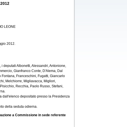
 2012
IO LEONE
ggio 2012.
i deputati Albonetti, Alessandri, Antonione,
Commercio, Gianfranco Conte, D'Alema, Dal
o Fontana, Franceschini, Fugatti, Giancarlo
, Melchiorre, Migliavacca, Migliori,
 Pisicchio, Recchia, Paolo Russo, Stefani,
rna.
a dall'elenco depositato presso la Presidenza
to della seduta odierna.
gnazione a Commissione in sede referente