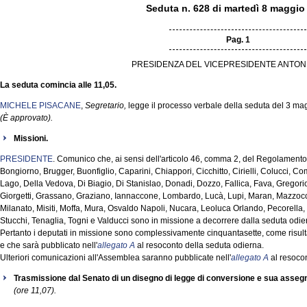
Seduta n. 628 di martedì 8 maggio
Pag. 1
PRESIDENZA DEL VICEPRESIDENTE ANTON
La seduta comincia alle 11,05.
MICHELE PISACANE
,
Segretario,
legge il processo verbale della seduta del 3 ma
(È approvato).
Missioni.
PRESIDENTE
. Comunico che, ai sensi dell'articolo 46, comma 2, del Regolamento, 
Bongiorno, Brugger, Buonfiglio, Caparini, Chiappori, Cicchitto, Cirielli, Colucci, 
Lago, Della Vedova, Di Biagio, Di Stanislao, Donadi, Dozzo, Fallica, Fava, Gregori
Giorgetti, Grassano, Graziano, Iannaccone, Lombardo, Lucà, Lupi, Maran, Mazzocchi
Milanato, Misiti, Moffa, Mura, Osvaldo Napoli, Nucara, Leoluca Orlando, Pecorella,
Stucchi, Tenaglia, Togni e Valducci sono in missione a decorrere dalla seduta odie
Pertanto i deputati in missione sono complessivamente cinquantasette, come risult
e che sarà pubblicato nell'
allegato A
al resoconto della seduta odierna.
Ulteriori comunicazioni all'Assemblea saranno pubblicate nell'
allegato A
al resocon
Trasmissione dal Senato di un disegno di legge di conversione e sua asse
(ore 11,07).