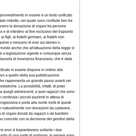
l provvedimento in esame è un testo unificato
to ristretto, nel quale sono confluite ben tre
ovvero la donazione di organi tra persone
as e di intestino al fine esclusivo del trapianto
 figli, ai fratelli germani, ai fratelli non
uinei o nessuno di essi sia idoneo o
revisto anche che all'attuazione della legge si
bili a legislazione vigente e comunque senza
lausola di invarianza finanziaria, che è stata
nificato in esame dispone in ordine alla
sivo a quello della sua pubblicazione.
 che rappresenta un grande passo avanti nel
iatriche. La possibilità, infatti, di poter
, a quegli adolescenti, a quei ragazzi che sono
 centinaia i piccoli pazienti in attesa di
progressiva e porta alla morte molti di questi
fatto naturalmente con donazioni da cadavere,
esa di organi donati da ragazzi o da bambini
 coincide con la decisione dei genitori della
imi anni si trapiantavano soltanto i due
pianto di una parte di polmone. In genere sono