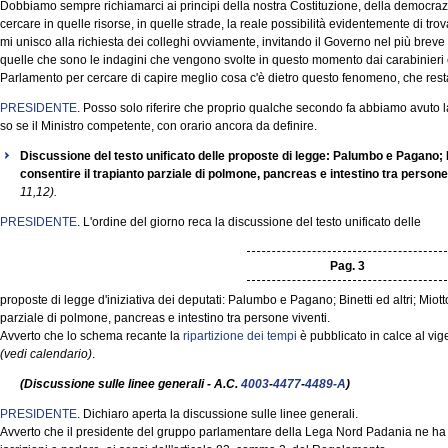
Dobbiamo sempre richiamarci ai principi della nostra Costituzione, della democrazia,
cercare in quelle risorse, in quelle strade, la reale possibilità evidentemente di t
mi unisco alla richiesta dei colleghi ovviamente, invitando il Governo nel più breve
quelle che sono le indagini che vengono svolte in questo momento dai carabinieri e dall
Parlamento per cercare di capire meglio cosa c'è dietro questo fenomeno, che res
PRESIDENTE
. Posso solo riferire che proprio qualche secondo fa abbiamo avuto l
so se il Ministro competente, con orario ancora da definire.
Discussione del testo unificato delle proposte di legge: Palumbo e Pagano; Bi
consentire il trapianto parziale di polmone, pancreas e intestino tra persone
11,12).
PRESIDENTE
. L'ordine del giorno reca la discussione del testo unificato delle
Pag. 3
proposte di legge d'iniziativa dei deputati: Palumbo e Pagano; Binetti ed altri; Miott
parziale di polmone, pancreas e intestino tra persone viventi.
Avverto che lo schema recante la
ripartizione dei tempi
è pubblicato in calce al vig
(vedi calendario)
.
(Discussione sulle linee generali - A.C.
4003
-
4477
-
4489-A
)
PRESIDENTE
. Dichiaro aperta la discussione sulle linee generali.
Avverto che il presidente del gruppo parlamentare della Lega Nord Padania ne ha c