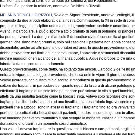
iscrizioni a parlare, ai sensi dell'articolo 83, comma 2, del Regolamento.
Ha facoltà di parlare la relatrice, onorevole De Nichilo Rizzoli.
MELANIA DE NICHILO RIZZOLI
,
Relatore
. Signor Presidente, onorevoli colleghi, i
composto da due articoli elaborati dalla nostra Commissione, la XII in sede di comita
proposte di legge e disciplina una materia di grande valore sociale e umanitario, 
viventi. In particolare, si può disporre a titolo gratuito di parti di polmone, di pancre
tra persone viventi. La deroga all'articolo 5 del codice civile è consentita ai genitori, ai
germani che siano maggiorenni e, solo nel caso che il paziente non abbia consang
disponibile, anche ad altri parenti o donatori estranei. In questo provvedimento è p
debba provvedere nei limiti delle risorse umane, finanziarie e strumentali disponi
nuovi e maggiori oneri a carico della finanza pubblica. A questo proposito c'è una c
introdotta da me, con un emendamento.
Questo provvedimento, come detto, ha soltanto due articoli. L'articolo 2 del testo u
entrata in vigore della legge, prevedendo che essa entri in vigore il giorno succes
Volevo ricordare, con questo mio discorso, l'importanza di questo provvedimento,
settore dei trapianti, in particolare per quanto riguarda la cura di alcune patologie ped
effettuare il trapianto di un solo lobo polmonare può salvare la vita a quei bambini
affetti da una malattia terribile come la fibrosi cistica. Volevo solo ricordare che sono
trapianto. La fibrosi cistica porta ad una insufficienza respiratoria ingravescente e 
pazienti che a tutt'oggi sono in attesa di trapianto. Il trapianto fino ad ora veniva 
però per la particolarità fisica di questi pazienti, i medesimi sono in genere in att
che muoiono per evento traumatico e non sempre la morte traumatica di un bambino
donazione di organi in un momento così drammatico.
Una volta si doveva trapiantare in questi pazienti il blocco cuore-polmoni; negli ult
polmoni, ma volevo sottolineare la potenzialità maggiore e il migliore esito del tra