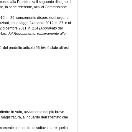
asmesso alla Presidenza il seguente disegno di
o, in sede referente, alla VI Commissione
12, n. 29, concernente disposizioni urgenti
azioni, dalla legge 24 marzo 2012, n. 27, e al
 22 dicembre 2011, n. 214
(Approvato dal
-
bis,
del Regolamento, relativamente alle
1 del predetto articolo 96-
bis
, è stato altresì
.
 riferire in Aula, ovviamente nel più breve
a magistratura, al riguardo dell'attentato che
nimamente consentire di sottovalutare quello