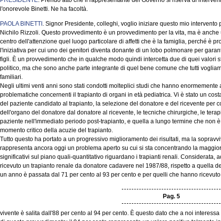
PRESIDENTE
. Prendo atto che il rappresentante del Governo si riserva di intervenir
l'onorevole Binetti. Ne ha facoltà.
PAOLA BINETTI
. Signor Presidente, colleghi, voglio iniziare questo mio intervento p
Nichilo Rizzoli. Questo provvedimento è un provvedimento per la vita, ma è anche 
centro dell'attenzione quel luogo particolare di affetti che è la famiglia, perché è p
l'iniziativa per cui uno dei genitori diventa donante di un lobo polmonare per garantir
figli. È un provvedimento che in qualche modo quindi intercetta due di quei valori s
politico, ma che sono anche parte integrante di quel bene comune che tutti vogliamo 
familiari.
Negli ultimi venti anni sono stati condotti molteplici studi che hanno enormemente
problematiche concernenti il trapianto di organi in età pediatrica. Vi è stato un cos
del paziente candidato al trapianto, la selezione del donatore e del ricevente per
dell'organo del donatore dal donatore al ricevente, le tecniche chirurgiche, le ter
paziente nell'immediato periodo post-trapianto, e quella a lungo termine che non 
momento critico della acuzie del trapianto.
Tutto questo ha portato a un progressivo miglioramento dei risultati, ma la soprav
rappresenta ancora oggi un problema aperto su cui si sta concentrando la maggior pa
significativi sul piano quali-quantitativo riguardano i trapianti renali. Considerata
ricevuto un trapianto renale da donatore cadavere nel 1987/88, rispetto a quella 
un anno è passata dal 71 per cento al 93 per cento e per quelli che hanno ricevut
Pag. 5
vivente è salita dall'88 per cento al 94 per cento. È questo dato che a noi interessa 