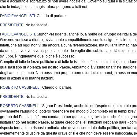
che è accaduto e soprattutto di non avere notizie dal Governo su qual è la situazione 
che le indagini della magistratura pongono a tutti noi.
FABIO EVANGELISTI
. Chiedo di parlare.
PRESIDENTE
. Ne ha facoltà.
FABIO EVANGELISTI
. Signor Presidente, anche io, a nome del gruppo dell'Italia dei 
Governo venisse a riferire, ovviamente compatibilmente con le esigenze istruttorie
infatti, che ad oggi non vi sia ancora alcuna rivendicazione, ma nulla fa immaginare
da un tentativo eversivo, rispetto al quale - lo voglio dire subito - al di là di quelle
sviluppi, è inquietante quello che è successo.
Compito di tutte le forze politiche e di tutte le istituzioni è, come minimo, la con
qualsiasi tipo di violenza nel nostro Paese. Abbiamo già vissuto una triste stagione
degli anni di piombo. Non possiamo proprio permetterci di ritornarci, in nessun
tipo di azioni e di manifestazioni.
ROBERTO CASSINELLI
. Chiedo di parlare.
PRESIDENTE
. Ne ha facoltà.
ROBERTO CASSINELLI
. Signor Presidente, anche io, nell'esprimere la mia più pro
ovviamente l'augurio di potersi riprendere nel modo più completo ed in tempi brev
gruppo del PdL, la più ferma condanna per questo atto gravissimo, che è un segnal
instaurando nel nostro Paese, al quale credo che le istituzioni debbano dare - c
risposta ferma, una risposta unitaria, che deve essere data dalla politica, per far cap
evidentemente di uscire da questa grave crisi e che non deve essere imboccata, p