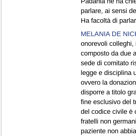
Padania ne ha chies
parlare, ai sensi d
Ha facoltà di parlar
MELANIA DE NIC
onorevoli colleghi,
composto da due art
sede di comitato ri
legge e disciplina 
ovvero la donazione
disporre a titolo gr
fine esclusivo del t
del codice civile è c
fratelli non german
paziente non abbia