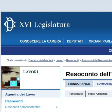
CONOSCERE LA CAMERA
DEPUTATI
ORGANI PARL
C
Stai consultando:
Camera dei deputati
>
Lavori
>
Resoconti
>
Resoconti dell'Assemble
LAVORI
Resoconto dell
STENOGRAFICO
SOMMARI
Frontespizio
Indice Alfabetico
Agenda dei Lavori
Resoconti
Resoconti dell'Assemblea