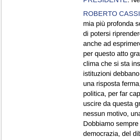
ROBERTO CASSI
mia più profonda so
di potersi riprende
anche ad esprimer
per questo atto gr
clima che si sta in
istituzioni debban
una risposta ferma,
politica, per far ca
uscire da questa g
nessun motivo, una
Dobbiamo sempre ric
democrazia, del dib