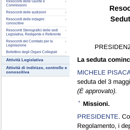
Resoconti delle Giunte e
Commissioni
Resoc
Resoconti delle audizioni
Sedut
Resoconti delle indagini
conoscitive
Resoconti Stenografici delle sedi
Legislativa, Redigente e Referente
Resoconti del Comitato per la
Legislazione
PRESIDENZ
Bollettino degli Organi Collegiali
La seduta cominci
Attività Legislativa
Attività di indirizzo, controllo e
MICHELE PISAC
conoscitiva
seduta del 3 magg
(È approvato).
Missioni.
PRESIDENTE
. Co
Regolamento, i dep