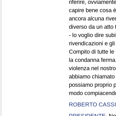
riferire, ovviament
capire bene cosa è 
ancora alcuna rive
diverso da un atto t
- lo voglio dire sub
rivendicazioni e gl
Compito di tutte le 
la condanna ferma,
violenza nel nostr
abbiamo chiamato d
possiamo proprio pe
modo compiacendo q
ROBERTO CASSI
PRESIDENTE
. Ne