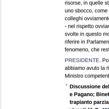
risorse, in quelle s
uno sbocco, come d
colleghi ovviament
- nel rispetto ovvi
svolte in questo mom
riferire in Parlame
fenomeno, che res
PRESIDENTE
. Po
abbiamo avuto la r
Ministro competente
Discussione del
e Pagano; Binett
trapianto parzi