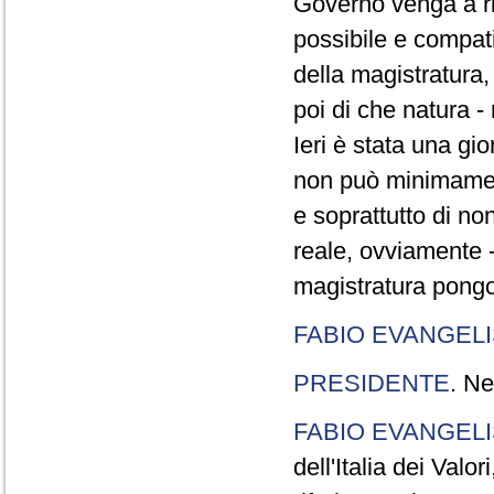
Governo venga a ri
possibile e compatib
della magistratura, 
poi di che natura - 
Ieri è stata una gi
non può minimament
e soprattutto di no
reale, ovviamente - r
magistratura pongon
FABIO EVANGELI
PRESIDENTE
. Ne
FABIO EVANGELI
dell'Italia dei Valo