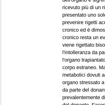
ricevuto più di un 
presentato uno solo.
prevenire rigetti ac
cronico ed è dimost
cronico resta un e
viene rigettato biso
l'intolleranza da p
l'organo trapiantat
corpo estraneo. M
metabolici dovuti 
organo stressato a
da parte del donant
prevalentemente di
del donante. Facen