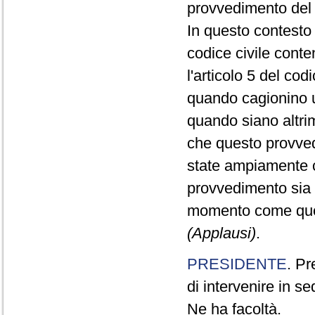
provvedimento del
In questo contesto 
codice civile cont
l'articolo 5 del cod
quando cagionino u
quando siano altrim
che questo provvedi
state ampiamente co
provvedimento sia v
momento come quest
(Applausi)
.
PRESIDENTE
. Pr
di intervenire in se
Ne ha facoltà.