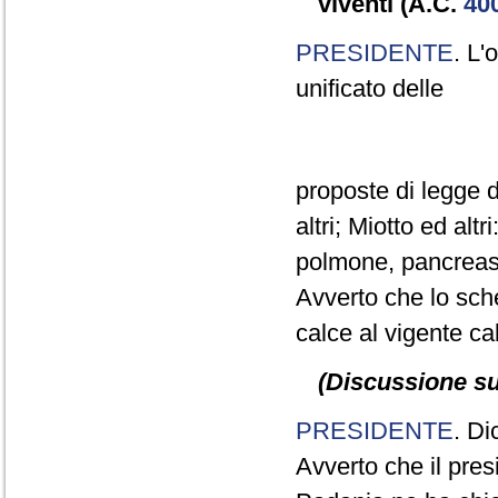
viventi (A.C.
40
PRESIDENTE
. L'
unificato delle
proposte di legge d
altri; Miotto ed alt
polmone, pancreas e
Avverto che lo sc
calce al vigente ca
(Discussione sul
PRESIDENTE
. Di
Avverto che il pre