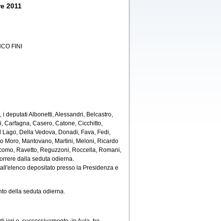
re 2011
CO FINI
i deputati Albonetti, Alessandri, Belcastro,
ni, Carfagna, Casero, Catone, Cicchitto,
al Lago, Della Vedova, Donadi, Fava, Fedi,
, Lo Moro, Mantovano, Martini, Meloni, Ricardo
iacomo, Ravetto, Reguzzoni, Roccella, Romani,
rrere dalla seduta odierna.
all'elenco depositato presso la Presidenza e
to della seduta odierna.