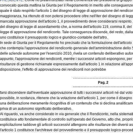
PRESIDENTE
. Come ho preannunziato nella Conferenza dei presidenti di gruppo d
convocato questa mattina la Giunta per il Regolamento in merito alle conseguenze p
quale è stato respinto l'articolo 1 del disegno di legge di approvazione del rendico
maggioranza, ha ritenuto di non potersi procedere oltre nell'iter del disegno di legg
mancata approvazione dell'articolo 1, il provvedimento deve considerarsi respinto. C
del disegno di legge di assestamento che, a norma dell'articolo 119, comma 8, de
legge di approvazione del rendiconto. Tale conseguenza discende, del resto, dalla
uno costituisce il presupposto logico e giuridico-contabile dell'altro.
In sede di Giunta per il Regolamento ho precisato che la formulazione dell'articolo 
che contempla l'approvazione del rendiconto generale dell'amministrazione dello S
delle aziende autonome per l'esercizio 2010, rivela un contenuto deliberativo aut
appunto, l'approvazione dei rendiconti, mentre i successivi articoli espongono, per lo 
risultanze di gestione richiamate espressamente dall'articolo 1 in relazione all'a
disposizione, l'effetto di approvazione dei rendiconti non potrebbe
Pag. 2
farsi discendere dall'eventuale approvazione di tutti i successivi articoli né dal vo
possibile, in sostanza, ritenere che la votazione dell'articolo 1, per come il disegno
una deliberazione meramente ricognitiva di un contenuto che si declina analiticamen
priva di un autonomo significato deliberativo.
Al riguardo, va anche considerato in via generale che il Rendiconto, nella sistematic
costituisce atto fondamentale di controllo sull'operato del Governo, atto che, proprio
esplicitazione laddove gli articoli successivi attengono alle risultanze dei diversi as
l'articolo 1 costituisce l'architrave del provvedimento e il presupposto logico-proced