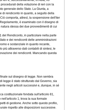
i ieri e, successivamente, in Aula, ho
rocedurali della votazione di ieri con la
nto generale dello Stato. La Giunta, a
e di rendiconto in quanto, a seguito della
iò comporta, altresì, la sospensione dell'iter
l Regolamento, è esaminato con il disegno di
 natura stessa dei due provvedimenti di cui
1 del Rendiconto, in particolare nella parte
tato e dei rendiconti delle amministrazioni
onomo e sostanziale in quanto recante,
più attraverso dati contabili di sintesi, le
pprovazione dei rendiconti. Mancando questa
to finale sul disegno di legge. Non sembra
 di legge è stato strutturato dal Governo, sia
te negli articoli successivi e, dunque, in sé
a costituzionale fondata sull'articolo 81,
 nell'articolo 1, trova la sua formale
petti di gestione. Anche sotto questo profilo,
urale rispetto alle disposizioni successive.