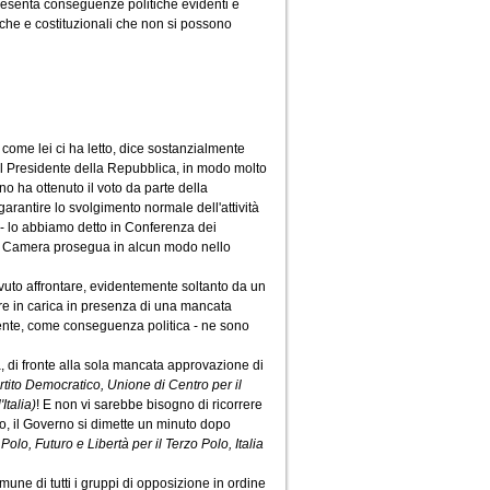
e presenta conseguenze politiche evidenti e
che e costituzionali che non si possono
come lei ci ha letto, dice sostanzialmente
el Presidente della Repubblica, in modo molto
rno ha ottenuto il voto da parte della
rantire lo svolgimento normale dell'attività
to - lo abbiamo detto in Conferenza dei
la Camera prosegua in alcun modo nello
vuto affrontare, evidentemente soltanto da un
tare in carica in presenza di una mancata
mente, come conseguenza politica - ne sono
a, di fronte alla sola mancata approvazione di
rtito Democratico, Unione di Centro per il
Italia)
! E non vi sarebbe bisogno di ricorrere
ato, il Governo si dimette un minuto dopo
olo, Futuro e Libertà per il Terzo Polo, Italia
omune di tutti i gruppi di opposizione in ordine