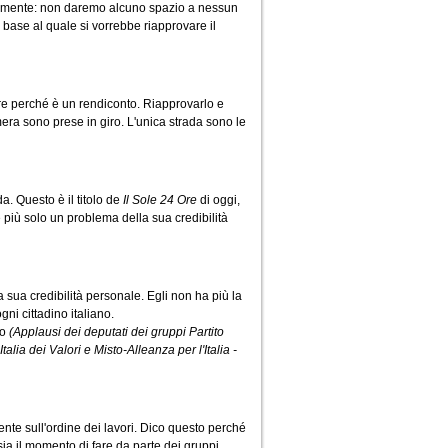
atamente: non daremo alcuno spazio a nessun
base al quale si vorrebbe riapprovare il
are perché è un rendiconto. Riapprovarlo e
a sono prese in giro. L'unica strada sono le
. Questo è il titolo de
Il Sole 24 Ore
di oggi,
più solo un problema della sua credibilità
 sua credibilità personale. Egli non ha più la
ni cittadino italiano.
do
(Applausi dei deputati dei gruppi Partito
Italia dei Valori e Misto-Alleanza per l'Italia -
ente sull'ordine dei lavori. Dico questo perché
ia il momento di fare da parte dei gruppi.