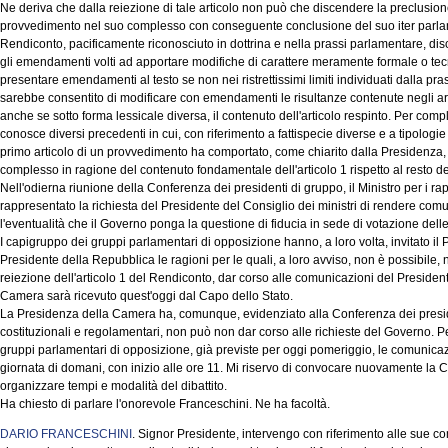
Ne deriva che dalla reiezione di tale articolo non può che discendere la preclusione 
provvedimento nel suo complesso con conseguente conclusione del suo iter parla
Rendiconto, pacificamente riconosciuto in dottrina e nella prassi parlamentare, dis
gli emendamenti volti ad apportare modifiche di carattere meramente formale o tec
presentare emendamenti al testo se non nei ristrettissimi limiti individuati dalla pras
sarebbe consentito di modificare con emendamenti le risultanze contenute negli art
anche se sotto forma lessicale diversa, il contenuto dell'articolo respinto. Per com
conosce diversi precedenti in cui, con riferimento a fattispecie diverse e a tipologie 
primo articolo di un provvedimento ha comportato, come chiarito dalla Presidenza,
complesso in ragione del contenuto fondamentale dell'articolo 1 rispetto al resto 
Nell'odierna riunione della Conferenza dei presidenti di gruppo, il Ministro per i ra
rappresentato la richiesta del Presidente del Consiglio dei ministri di rendere com
l'eventualità che il Governo ponga la questione di fiducia in sede di votazione delle
I capigruppo dei gruppi parlamentari di opposizione hanno, a loro volta, invitato i
Presidente della Repubblica le ragioni per le quali, a loro avviso, non è possibile, 
reiezione dell'articolo 1 del Rendiconto, dar corso alle comunicazioni del Presidente 
Camera sarà ricevuto quest'oggi dal Capo dello Stato.
La Presidenza della Camera ha, comunque, evidenziato alla Conferenza dei preside
costituzionali e regolamentari, non può non dar corso alle richieste del Governo. Pe
gruppi parlamentari di opposizione, già previste per oggi pomeriggio, le comunica
giornata di domani, con inizio alle ore 11. Mi riservo di convocare nuovamente la 
organizzare tempi e modalità del dibattito.
Ha chiesto di parlare l'onorevole Franceschini. Ne ha facoltà.
DARIO FRANCESCHINI
. Signor Presidente, intervengo con riferimento alle sue co