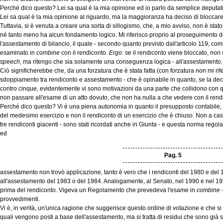
Perché dico questo? Lei sa qual è la mia opinione ed io parlo da semplice deputato
Lei sa qual è la mia opinione al riguardo, ma la maggioranza ha deciso di bloccar
Tuttavia, si è venuta a creare una sorta di sillogismo, che, a mio avviso, non è stat
né tanto meno ha alcun fondamento logico. Mi riferisco proprio al proseguimento dei
l'assestamento di bilancio, il quale - secondo quanto previsto dall'articolo 119, 
esaminato in
combine
con il rendiconto.
Ergo
: se il rendiconto viene bloccato, non
speech
, ma ritengo che sia solamente una conseguenza logica - all'assestamento.
Ciò significherebbe che, da una forzatura che è stata fatta (con forzatura non mi rife
sdoppiamento tra rendiconto e assestamento - che è opinabile in quanto, se la dec
contro cinque, evidentemente vi sono motivazioni da una parte che collidono con quell
non passare all'esame di un atto dovuto, che non ha nulla a che vedere con il rend
Perché dico questo? Vi è una piena autonomia in quanto il presupposto contabile, pe
del medesimo esercizio e non il rendiconto di un esercizio che è chiuso. Non a caso
tre rendiconti giacenti - sono stati ricordati anche in Giunta - e questa norma reg
ed
Pag. 5
assestamento non trovò applicazione, tanto è vero che i rendiconti del 1980 e del
all'assestamento del 1983 o del 1984. Analogamente, al Senato, nel 1990 e nel 199
prima del rendiconto. Vigeva un Regolamento che prevedeva l'esame in
combine
-
provvedimenti.
Vi è, in verità, un'unica ragione che suggerisce questo ordine di votazione e che si rif
quali vengono posti a base dell'assestamento, ma si tratta di residui che sono già stati