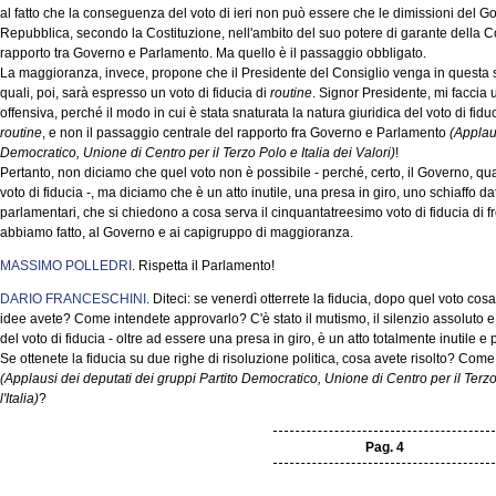
al fatto che la conseguenza del voto di ieri non può essere che le dimissioni del Go
Repubblica, secondo la Costituzione, nell'ambito del suo potere di garante della Co
rapporto tra Governo e Parlamento. Ma quello è il passaggio obbligato.
La maggioranza, invece, propone che il Presidente del Consiglio venga in questa 
quali, poi, sarà espresso un voto di fiducia di
routine
. Signor Presidente, mi faccia
offensiva, perché il modo in cui è stata snaturata la natura giuridica del voto di fid
routine
, e non il passaggio centrale del rapporto fra Governo e Parlamento
(Applaus
Democratico, Unione di Centro per il Terzo Polo e Italia dei Valori)
!
Pertanto, non diciamo che quel voto non è possibile - perché, certo, il Governo, qu
voto di fiducia -, ma diciamo che è un atto inutile, una presa in giro, uno schiaffo dato
parlamentari, che si chiedono a cosa serva il cinquantatreesimo voto di fiducia di f
abbiamo fatto, al Governo e ai capigruppo di maggioranza.
MASSIMO POLLEDRI
. Rispetta il Parlamento!
DARIO FRANCESCHINI
. Diteci: se venerdì otterrete la fiducia, dopo quel voto cos
idee avete? Come intendete approvarlo? C'è stato il mutismo, il silenzio assoluto 
del voto di fiducia - oltre ad essere una presa in giro, è un atto totalmente inutile e p
Se ottenete la fiducia su due righe di risoluzione politica, cosa avete risolto? Com
(Applausi dei deputati dei gruppi Partito Democratico, Unione di Centro per il Terz
l'Italia)
?
Pag. 4