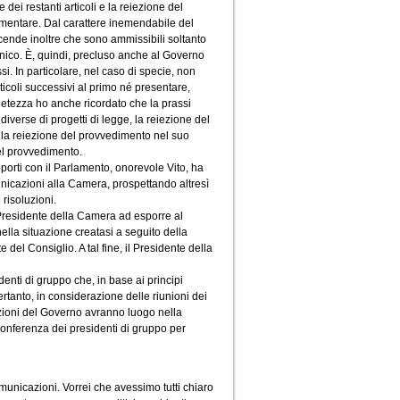
dei restanti articoli e la reiezione del
mentare. Dal carattere inemendabile del
cende inoltre che sono ammissibili soltanto
nico. È, quindi, precluso anche al Governo
si. In particolare, nel caso di specie, non
icoli successivi al primo né presentare,
pletezza ho anche ricordato che la prassi
diverse di progetti di legge, la reiezione del
 la reiezione del provvedimento nel suo
del provvedimento.
pporti con il Parlamento, onorevole Vito, ha
unicazioni alla Camera, prospettando altresì
 risoluzioni.
l Presidente della Camera ad esporre al
nella situazione creatasi a seguito della
del Consiglio. A tal fine, il Presidente della
nti di gruppo che, in base ai principi
rtanto, in considerazione delle riunioni dei
zioni del Governo avranno luogo nella
Conferenza dei presidenti di gruppo per
municazioni. Vorrei che avessimo tutti chiaro