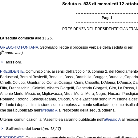
Seduta n. 533 di mercoledì 12 ottob
Pag. 1
PRESIDENZA DEL PRESIDENTE GIANFRAN
La seduta comincia alle 13,25.
GREGORIO FONTANA
,
Segretario,
legge il processo verbale della seduta di ieri.
(È approvato).
Missioni.
PRESIDENTE
. Comunico che, ai sensi dell'articolo 46, comma 2, del Regolamento, 
Berlusconi, Bernini Bovicelli, Bonaiuti, Bossi, Brambilla, Brugger, Brunetta, Capari
Cirielli, Colucci, Gianfranco Conte, Cossiga, Crimi, Crosetto, D'Alema, D'Amico, D
Fitto, Franceschini, Gelmini, Alberto Giorgetti, Giancarlo Giorgetti, Giro, La Russa
Antonio Merlo, Miccichè, Migliavacca, Misiti, Moffa, Mura, Negro, Nucara, Prestig
Romano, Rotondi, Stracquadanio, Stucchi, Vito e Zacchera sono in missione a deco
Pertanto i deputati in missione sono complessivamente settantadue, come risulta d
che sarà pubblicato nell'
allegato A
al resoconto della seduta odierna.
Ulteriori comunicazioni all'Assemblea saranno pubblicate nell'
allegato A
al resocon
Sull'ordine dei lavori
(ore 13,27).