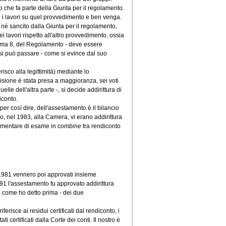
 che fa parte della Giunta per il regolamento.
e i lavori su quel provvedimento e ben venga.
o né sancito dalla Giunta per il regolamento,
 lavori rispetto all'altro provvedimento, ossia
comma 8, del Regolamento - deve essere
 si può passare - come si evince dal suo
risco alla legittimità) mediante lo
isione è stata presa a maggioranza, sei voti
e dell'altra parte -, si decide addirittura di
iconto.
r così dire, dell'assestamento è il bilancio
, nel 1983, alla Camera, vi erano addirittura
olamentare di esame in
combine
tra rendiconto
 1981 vennero poi approvati insieme
1 l'assestamento fu approvato addirittura
 come ho detto prima - dei due
erisce ai residui certificati dal rendiconto, i
 certificati dalla Corte dei conti. Il nostro è