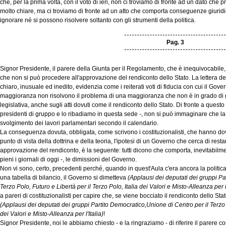
che, per la prima volta, con il voto di ieri, non ci troviamo di fronte ad un dato ch
molto chiare, ma ci troviamo di fronte ad un atto che comporta conseguenze giuridi
ignorare né si possono risolvere soltanto con gli strumenti della politica.
Pag. 3
Signor Presidente, il parere della Giunta per il Regolamento, che è inequivocabile, 
che non si può procedere all'approvazione del rendiconto dello Stato. La lettera d
chiaro, inusuale ed inedito, evidenzia come i reiterati voti di fiducia con cui il Gove
maggioranza non risolvono il problema di una maggioranza che non è in grado di ga
legislativa, anche sugli atti dovuti come il rendiconto dello Stato. Di fronte a ques
presidenti di gruppo e lo ribadiamo in questa sede -, non si può immaginare che 
svolgimento dei lavori parlamentari secondo il calendario.
La conseguenza dovuta, obbligata, come scrivono i costituzionalisti, che hanno do
punto di vista della dottrina e della teoria, l'ipotesi di un Governo che cerca di res
approvazione del rendiconto, è la seguente: tutti dicono che comporta, inevitabil
pieni i giornali di oggi -, le dimissioni del Governo.
Non vi sono, certo, precedenti perché, quando in quest'Aula c'era ancora la politic
una tabella di bilancio, il Governo si dimetteva
(Applausi dei deputati dei gruppi Pa
Terzo Polo, Futuro e Libertà per il Terzo Polo, Italia dei Valori e Misto-Alleanza per l'
a pareri di costituzionalisti per capire che, se viene bocciato il rendiconto dello St
(Applausi dei deputati dei gruppi Partito Democratico,Unione di Centro per il Terzo P
dei Valori e Misto-Alleanza per l'Italia)
!
Signor Presidente, noi le abbiamo chiesto - e la ringraziamo - di riferire il parere c