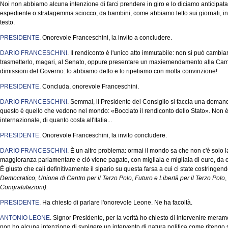
Noi non abbiamo alcuna intenzione di farci prendere in giro e lo diciamo anticip
espediente o stratagemma sciocco, da bambini, come abbiamo letto sui giornali, in 
testo.
PRESIDENTE
. Onorevole Franceschini, la invito a concludere.
DARIO FRANCESCHINI
. Il rendiconto è l'unico atto immutabile: non si può cambi
trasmetterlo, magari, al Senato, oppure presentare un maxiemendamento alla Camer
dimissioni del Governo: lo abbiamo detto e lo ripetiamo con molta convinzione!
PRESIDENTE
. Concluda, onorevole Franceschini.
DARIO FRANCESCHINI
. Semmai, il Presidente del Consiglio si faccia una domanda
questo è quello che vedono nel mondo: «Bocciato il rendiconto dello Stato». Non è 
internazionale, di quanto costa all'Italia...
PRESIDENTE
. Onorevole Franceschini, la invito concludere.
DARIO FRANCESCHINI
. È un altro problema: ormai il mondo sa che non c'è solo la
maggioranza parlamentare e ciò viene pagato, con migliaia e migliaia di euro, da og
È giusto che cali definitivamente il sipario su questa farsa a cui ci state costringen
Democratico, Unione di Centro per il Terzo Polo
,
Futuro e Libertà per il Terzo Polo
,
Congratulazioni).
PRESIDENTE
. Ha chiesto di parlare l'onorevole Leone. Ne ha facoltà.
ANTONIO LEONE
. Signor Presidente, per la verità ho chiesto di intervenire meram
non ho alcuna intenzione di svolgere un intervento di natura politica come ritengo s