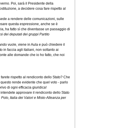
verno. Poi, sarà il Presidente della
stituzione, a decidere cosa fare rispetto al
sede a rendere delle comunicazioni, sulle
 usare questa espressione, anche se è
ucia, ha fatto sì che diventasse un passaggio di
i dei deputati dei gruppi Partito
ando vuole, viene in Aula e può chiedere il
 in faccia agli italiani, non soltanto ai
ronte alle domande che io ho fatto, che noi
a farete rispetto al rendiconto dello Stato? Che
e questo rende evidente che quel voto - parlo
rivo di ogni efficacia giuridica!
e intendete approvare il rendiconto dello Stato
o Polo
,
Italia dei Valori e Misto-Alleanza per