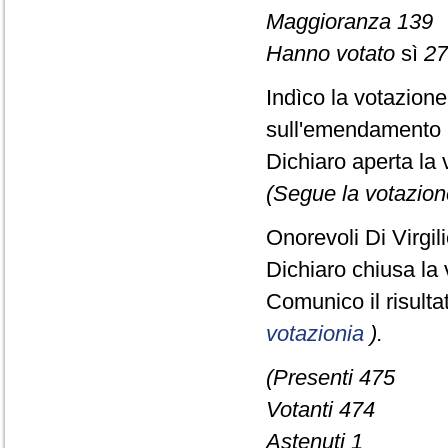
Maggioranza 139
Hanno votato
sì
27
Indìco la votazion
sull'emendamento 
Dichiaro aperta la 
(Segue la votazion
Onorevoli Di Virgi
Dichiaro chiusa la 
Comunico il risult
votazionia
).
(Presenti 475
Votanti 474
Astenuti 1