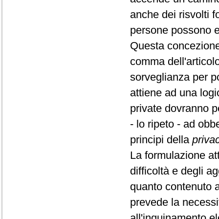
anche dei risvolti f
persone possono esp
Questa concezione s
comma dell'articolo
sorveglianza per po
attiene ad una logic
private dovranno pe
- lo ripeto - ad ob
principi della
priva
La formulazione at
difficoltà e degli a
quanto contenuto a
prevede la necessit
all'inquinamento e