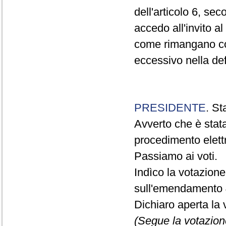
dell'articolo 6, s
accedo all'invito a
come rimangano com
eccessivo nella defi
PRESIDENTE
. St
Avverto che è stat
procedimento elett
Passiamo ai voti.
Indìco la votazion
sull'emendamento 
Dichiaro aperta la 
(Segue la votazion