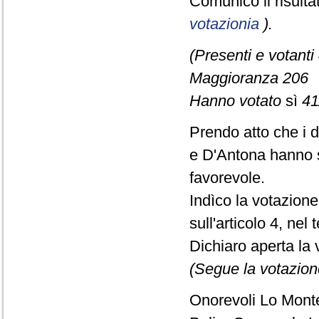
Comunico il risult
votazionia
).
(Presenti e votanti
Maggioranza 206
Hanno votato
sì
41
Prendo atto che i 
e D'Antona hanno s
favorevole.
Indìco la votazion
sull'articolo 4, nel
Dichiaro aperta la 
(Segue la votazion
Onorevoli Lo Monte