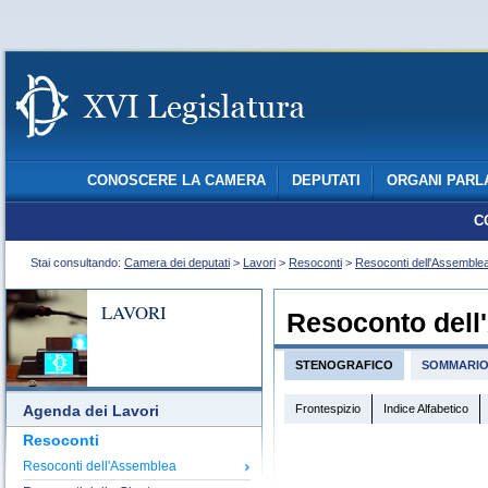
CONOSCERE LA CAMERA
DEPUTATI
ORGANI PARL
C
Stai consultando:
Camera dei deputati
>
Lavori
>
Resoconti
>
Resoconti dell'Assemble
LAVORI
Resoconto dell
STENOGRAFICO
SOMMARI
Frontespizio
Indice Alfabetico
Agenda dei Lavori
Resoconti
Resoconti dell'Assemblea