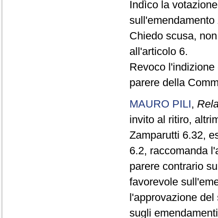
Indìco la votazion
sull'emendamento Z
Chiedo scusa, non 
all'articolo 6.
Revoco l'indizione d
parere della Comm
MAURO PILI
,
Rela
invito al ritiro, al
Zamparutti 6.32, e
6.2, raccomanda l
parere contrario s
favorevole sull'e
l'approvazione del
sugli emendamenti