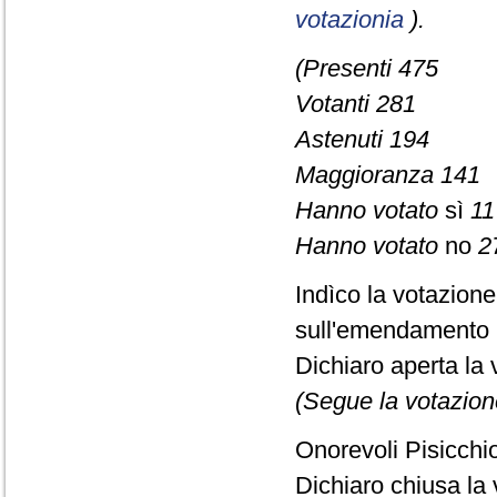
votazionia
).
(Presenti 475
Votanti 281
Astenuti 194
Maggioranza 141
Hanno votato
sì
11
Hanno votato
no
2
Indìco la votazion
sull'emendamento 
Dichiaro aperta la 
(Segue la votazion
Onorevoli Pisicchio
Dichiaro chiusa la 