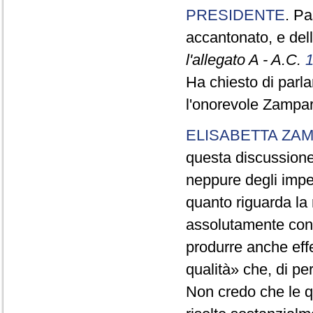
PRESIDENTE
. Pa
accantonato, e del
l'allegato A - A.C.
Ha chiesto di parl
l'onorevole Zamparu
ELISABETTA ZA
questa discussione
neppure degli impe
quanto riguarda la r
assolutamente conf
produrre anche effe
qualità» che, di pe
Non credo che le 