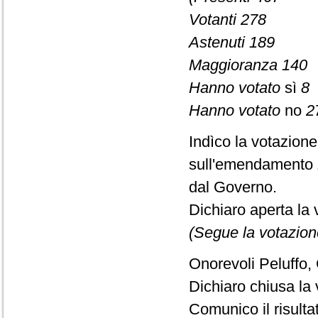
Votanti 278
Astenuti 189
Maggioranza 140
Hanno votato
sì
8
Hanno votato
no
2
Indìco la votazion
sull'emendamento 
dal Governo.
Dichiaro aperta la 
(Segue la votazion
Onorevoli Peluffo,
Dichiaro chiusa la 
Comunico il risult