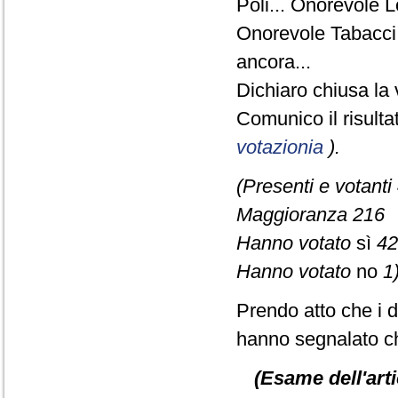
Poli... Onorevole 
Onorevole Tabacci.
ancora...
Dichiaro chiusa la 
Comunico il risult
votazionia
).
(Presenti e votanti
Maggioranza 216
Hanno votato
sì
42
Hanno votato
no
1)
Prendo atto che i d
hanno segnalato ch
(Esame dell'arti