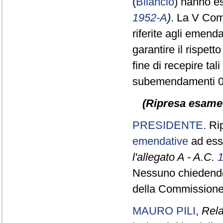
(
Bilancio
) hanno es
1952-A
)
. La V Com
riferite agli emend
garantire il rispett
fine di recepire ta
subemendamenti 0.
(Ripresa esame d
PRESIDENTE
. Ri
emendative
ad ess
l'allegato A - A.C.
Nessuno chiedendo d
della Commissione
MAURO PILI
,
Rela