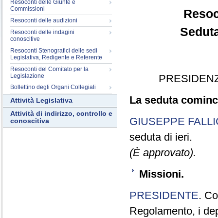
Resoconti delle Giunte e
Commissioni
Resoc
Resoconti delle audizioni
Seduta
Resoconti delle indagini
conoscitive
Resoconti Stenografici delle sedi
Legislativa, Redigente e Referente
Resoconti del Comitato per la
Legislazione
PRESIDENZ
Bollettino degli Organi Collegiali
La seduta cominci
Attività Legislativa
Attività di indirizzo, controllo e
GIUSEPPE FALLI
conoscitiva
seduta di ieri.
(È approvato).
Missioni.
PRESIDENTE
. Co
Regolamento, i depu