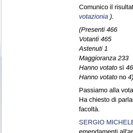
Comunico il risult
votazionia
).
(Presenti 466
Votanti 465
Astenuti 1
Maggioranza 233
Hanno votato
sì
46
Hanno votato
no
4)
Passiamo alla vot
Ha chiesto di parla
facoltà.
SERGIO MICHELE
emendamenti all'art