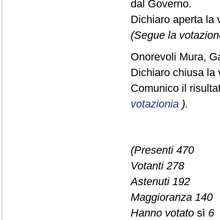
dal Governo.
Dichiaro aperta la 
(Segue la votazion
Onorevoli Mura, Gall
Dichiaro chiusa la 
Comunico il risult
votazionia
).
(Presenti 470
Votanti 278
Astenuti 192
Maggioranza 140
Hanno votato
sì
6