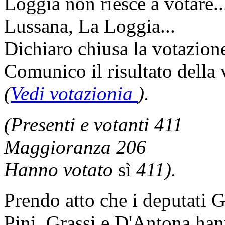
Loggia non riesce a votare.
Lussana, La Loggia...
Dichiaro chiusa la votazion
Comunico il risultato della
(
Vedi votazionia
).
(Presenti e votanti 411
Maggioranza 206
Hanno votato
sì
411).
Prendo atto che i deputati 
Pini, Grassi e D'Antona ha