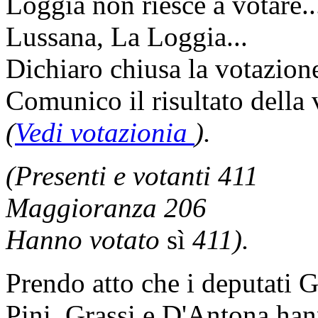
Loggia non riesce a votare.
Lussana, La Loggia...
Dichiaro chiusa la votazion
Comunico il risultato della
(
Vedi votazionia
).
(Presenti e votanti 411
Maggioranza 206
Hanno votato
sì
411).
Prendo atto che i deputati 
Pini, Grassi e D'Antona ha