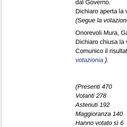
dal Governo.
Dichiaro aperta la 
(Segue la votazion
Onorevoli Mura, Gall
Dichiaro chiusa la 
Comunico il risult
votazionia
).
(Presenti 470
Votanti 278
Astenuti 192
Maggioranza 140
Hanno votato
sì
6