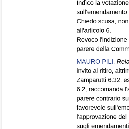
Indìco la votazion
sull'emendamento Z
Chiedo scusa, non 
all'articolo 6.
Revoco l'indizione d
parere della Comm
MAURO PILI
,
Rela
invito al ritiro, al
Zamparutti 6.32, e
6.2, raccomanda l
parere contrario s
favorevole sull'e
l'approvazione del
sugli emendamenti