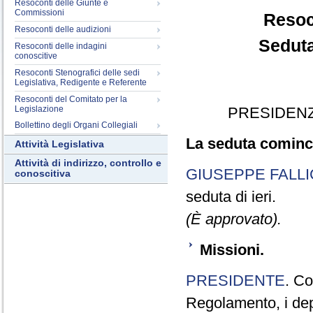
Resoconti delle Giunte e
Commissioni
Resoc
Resoconti delle audizioni
Seduta
Resoconti delle indagini
conoscitive
Resoconti Stenografici delle sedi
Legislativa, Redigente e Referente
Resoconti del Comitato per la
Legislazione
PRESIDENZ
Bollettino degli Organi Collegiali
La seduta cominci
Attività Legislativa
Attività di indirizzo, controllo e
GIUSEPPE FALLI
conoscitiva
seduta di ieri.
(È approvato).
Missioni.
PRESIDENTE
. Co
Regolamento, i depu