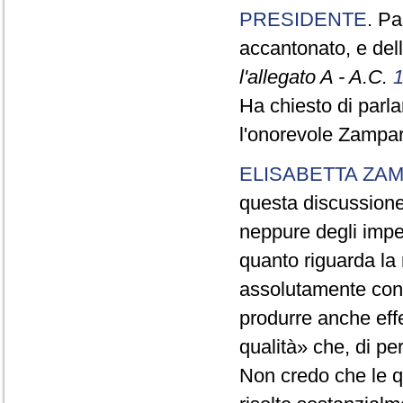
PRESIDENTE
. Pa
accantonato, e del
l'allegato A - A.C.
Ha chiesto di parl
l'onorevole Zamparu
ELISABETTA ZA
questa discussione
neppure degli impe
quanto riguarda la r
assolutamente conf
produrre anche effe
qualità» che, di pe
Non credo che le 