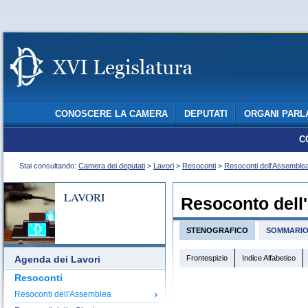
CONOSCERE LA CAMERA
DEPUTATI
ORGANI PARL
C
Stai consultando:
Camera dei deputati
>
Lavori
>
Resoconti
>
Resoconti dell'Assemble
LAVORI
Resoconto dell
STENOGRAFICO
SOMMARI
Frontespizio
Indice Alfabetico
Agenda dei Lavori
Resoconti
Resoconti dell'Assemblea