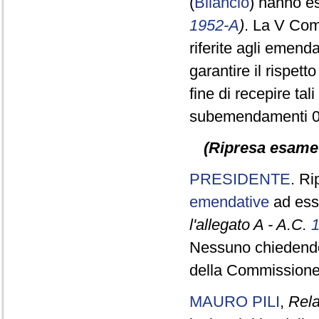
(
Bilancio
) hanno es
1952-A
)
. La V Com
riferite agli emend
garantire il rispett
fine di recepire ta
subemendamenti 0.
(Ripresa esame d
PRESIDENTE
. Ri
emendative
ad ess
l'allegato A - A.C.
Nessuno chiedendo d
della Commissione
MAURO PILI
,
Rela