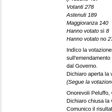
Votanti 278
Astenuti 189
Maggioranza 140
Hanno votato
sì
8
Hanno votato
no
2
Indìco la votazion
sull'emendamento 
dal Governo.
Dichiaro aperta la 
(Segue la votazion
Onorevoli Peluffo,
Dichiaro chiusa la 
Comunico il risult