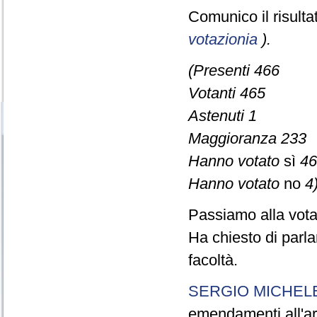
Comunico il risult
votazionia
).
(Presenti 466
Votanti 465
Astenuti 1
Maggioranza 233
Hanno votato
sì
46
Hanno votato
no
4)
Passiamo alla vot
Ha chiesto di parla
facoltà.
SERGIO MICHELE
emendamenti all'art