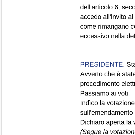
dell'articolo 6, s
accedo all'invito a
come rimangano com
eccessivo nella defi
PRESIDENTE
. St
Avverto che è stat
procedimento elett
Passiamo ai voti.
Indìco la votazion
sull'emendamento 
Dichiaro aperta la 
(Segue la votazion