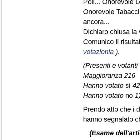
Poli... Onorevole 
Onorevole Tabacci.
ancora...
Dichiaro chiusa la 
Comunico il risult
votazionia
).
(Presenti e votanti
Maggioranza 216
Hanno votato
sì
42
Hanno votato
no
1)
Prendo atto che i d
hanno segnalato ch
(Esame dell'arti