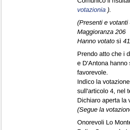
Comunico il risult
votazionia
).
(Presenti e votanti
Maggioranza 206
Hanno votato
sì
41
Prendo atto che i 
e D'Antona hanno s
favorevole.
Indìco la votazion
sull'articolo 4, nel
Dichiaro aperta la 
(Segue la votazion
Onorevoli Lo Monte