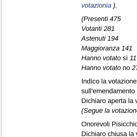
votazionia
).
(Presenti 475
Votanti 281
Astenuti 194
Maggioranza 141
Hanno votato
sì
11
Hanno votato
no
2
Indìco la votazion
sull'emendamento 
Dichiaro aperta la 
(Segue la votazion
Onorevoli Pisicchio
Dichiaro chiusa la 