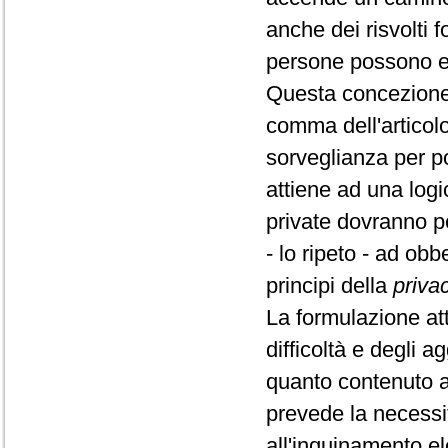
anche dei risvolti f
persone possono esp
Questa concezione s
comma dell'articolo
sorveglianza per po
attiene ad una logic
private dovranno pe
- lo ripeto - ad ob
principi della
priva
La formulazione at
difficoltà e degli a
quanto contenuto a
prevede la necessit
all'inquinamento e