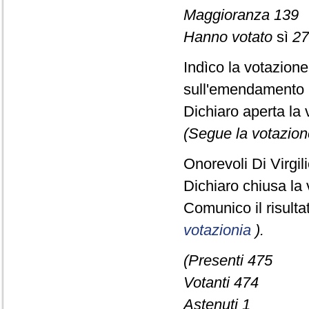
Maggioranza 139
Hanno votato
sì
27
Indìco la votazion
sull'emendamento 
Dichiaro aperta la 
(Segue la votazion
Onorevoli Di Virgi
Dichiaro chiusa la 
Comunico il risult
votazionia
).
(Presenti 475
Votanti 474
Astenuti 1