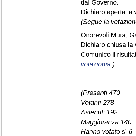
dal Governo.
Dichiaro aperta la 
(Segue la votazion
Onorevoli Mura, Gall
Dichiaro chiusa la 
Comunico il risult
votazionia
).
(Presenti 470
Votanti 278
Astenuti 192
Maggioranza 140
Hanno votato
sì
6