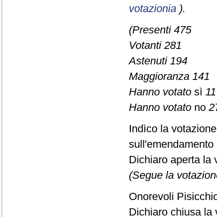
votazionia
).
(Presenti 475
Votanti 281
Astenuti 194
Maggioranza 141
Hanno votato
sì
11
Hanno votato
no
2
Indìco la votazion
sull'emendamento 
Dichiaro aperta la 
(Segue la votazion
Onorevoli Pisicchio
Dichiaro chiusa la 