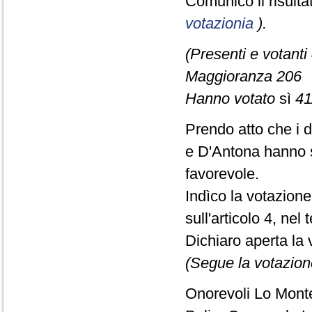
Comunico il risult
votazionia
).
(Presenti e votanti
Maggioranza 206
Hanno votato
sì
41
Prendo atto che i 
e D'Antona hanno s
favorevole.
Indìco la votazion
sull'articolo 4, nel
Dichiaro aperta la 
(Segue la votazion
Onorevoli Lo Monte