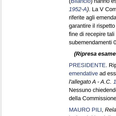
(
Bilancio
) hanno es
1952-A
)
. La V Com
riferite agli emend
garantire il rispett
fine di recepire ta
subemendamenti 0.
(Ripresa esame d
PRESIDENTE
. Ri
emendative
ad ess
l'allegato A - A.C.
Nessuno chiedendo d
della Commissione
MAURO PILI
,
Rela