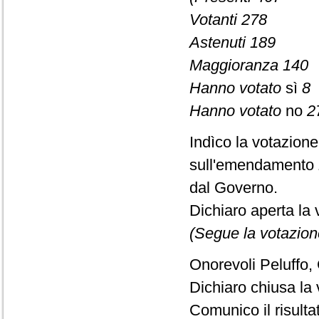
Votanti 278
Astenuti 189
Maggioranza 140
Hanno votato
sì
8
Hanno votato
no
2
Indìco la votazion
sull'emendamento 
dal Governo.
Dichiaro aperta la 
(Segue la votazion
Onorevoli Peluffo,
Dichiaro chiusa la 
Comunico il risult