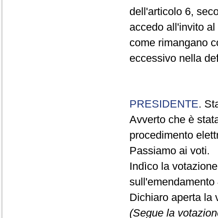
dell'articolo 6, s
accedo all'invito a
come rimangano com
eccessivo nella defi
PRESIDENTE
. St
Avverto che è stat
procedimento elett
Passiamo ai voti.
Indìco la votazion
sull'emendamento 
Dichiaro aperta la 
(Segue la votazion