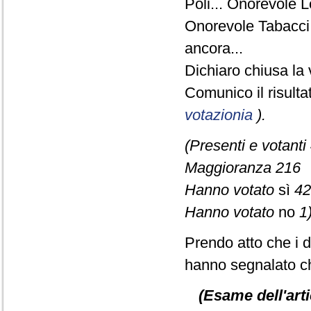
Poli... Onorevole 
Onorevole Tabacci.
ancora...
Dichiaro chiusa la 
Comunico il risult
votazionia
).
(Presenti e votanti
Maggioranza 216
Hanno votato
sì
42
Hanno votato
no
1)
Prendo atto che i d
hanno segnalato ch
(Esame dell'arti