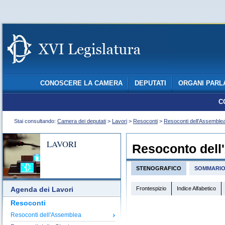
CONOSCERE LA CAMERA
DEPUTATI
ORGANI PARL
C
Stai consultando:
Camera dei deputati
>
Lavori
>
Resoconti
>
Resoconti dell'Assemble
LAVORI
Resoconto dell
STENOGRAFICO
SOMMARI
Frontespizio
Indice Alfabetico
Agenda dei Lavori
Resoconti
Resoconti dell'Assemblea