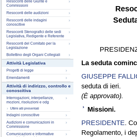
Resoconti delle Giunte e
Commissioni
Resoc
Resoconti delle audizioni
Seduta
Resoconti delle indagini
conoscitive
Resoconti Stenografici delle sedi
Legislativa, Redigente e Referente
Resoconti del Comitato per la
Legislazione
PRESIDENZ
Bollettino degli Organi Collegiali
La seduta cominci
Attività Legislativa
Progetti di legge
GIUSEPPE FALLI
Emendamenti
seduta di ieri.
Attività di indirizzo, controllo e
conoscitiva
(È approvato).
Interrogazioni, interpellanze,
mozioni, risoluzioni e odg
Missioni.
Ultimi atti presentati
Indagini conoscitive
PRESIDENTE
. Co
Audizioni e comunicazioni in
Commissione
Regolamento, i depu
Comunicazioni e informative