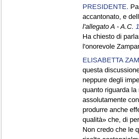
PRESIDENTE
. Pa
accantonato, e del
l'allegato A - A.C.
Ha chiesto di parl
l'onorevole Zamparu
ELISABETTA ZA
questa discussione
neppure degli impe
quanto riguarda la r
assolutamente conf
produrre anche effe
qualità» che, di pe
Non credo che le 