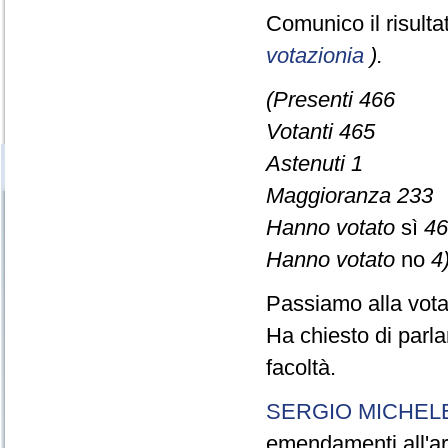
Comunico il risult
votazionia
).
(Presenti 466
Votanti 465
Astenuti 1
Maggioranza 233
Hanno votato
sì
46
Hanno votato
no
4)
Passiamo alla vot
Ha chiesto di parla
facoltà.
SERGIO MICHELE
emendamenti all'art