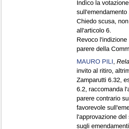
Indìco la votazion
sull'emendamento Z
Chiedo scusa, non 
all'articolo 6.
Revoco l'indizione d
parere della Comm
MAURO PILI
,
Rela
invito al ritiro, al
Zamparutti 6.32, e
6.2, raccomanda l
parere contrario s
favorevole sull'e
l'approvazione del
sugli emendamenti