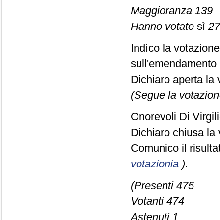
Maggioranza 139
Hanno votato
sì
27
Indìco la votazion
sull'emendamento 
Dichiaro aperta la 
(Segue la votazion
Onorevoli Di Virgi
Dichiaro chiusa la 
Comunico il risult
votazionia
).
(Presenti 475
Votanti 474
Astenuti 1