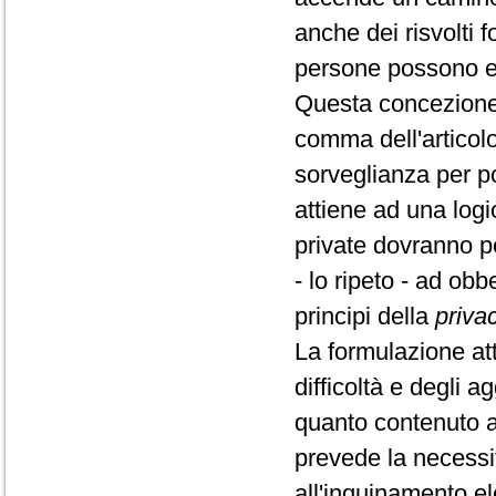
anche dei risvolti f
persone possono esp
Questa concezione s
comma dell'articolo
sorveglianza per po
attiene ad una logic
private dovranno pe
- lo ripeto - ad ob
principi della
priva
La formulazione at
difficoltà e degli a
quanto contenuto a
prevede la necessit
all'inquinamento e