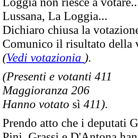
Loggia non riesce a votare.
Lussana, La Loggia...
Dichiaro chiusa la votazion
Comunico il risultato della
(
Vedi votazionia
).
(Presenti e votanti 411
Maggioranza 206
Hanno votato
sì
411).
Prendo atto che i deputati 
Pini, Grassi e D'Antona ha