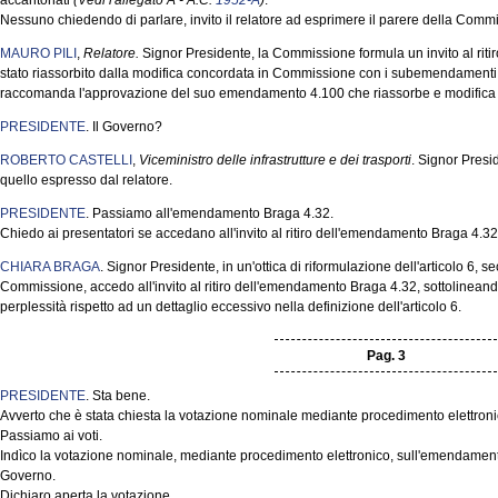
accantonati
(Vedi l'allegato A - A.C.
1952-A
)
.
Nessuno chiedendo di parlare, invito il relatore ad esprimere il parere della Comm
MAURO PILI
,
Relatore.
Signor Presidente, la Commissione formula un invito al ri
stato riassorbito dalla modifica concordata in Commissione con i subemendamenti e
raccomanda l'approvazione del suo emendamento 4.100 che riassorbe e modifica le p
PRESIDENTE
. Il Governo?
ROBERTO CASTELLI
,
Viceministro delle infrastrutture e dei trasporti
. Signor Presi
quello espresso dal relatore.
PRESIDENTE
. Passiamo all'emendamento Braga 4.32.
Chiedo ai presentatori se accedano all'invito al ritiro dell'emendamento Braga 4.32 
CHIARA BRAGA
. Signor Presidente, in un'ottica di riformulazione dell'articolo 6
Commissione, accedo all'invito al ritiro dell'emendamento Braga 4.32, sottolin
perplessità rispetto ad un dettaglio eccessivo nella definizione dell'articolo 6.
Pag. 3
PRESIDENTE
. Sta bene.
Avverto che è stata chiesta la votazione nominale mediante procedimento elettroni
Passiamo ai voti.
Indìco la votazione nominale, mediante procedimento elettronico, sull'emendamen
Governo.
Dichiaro aperta la votazione.