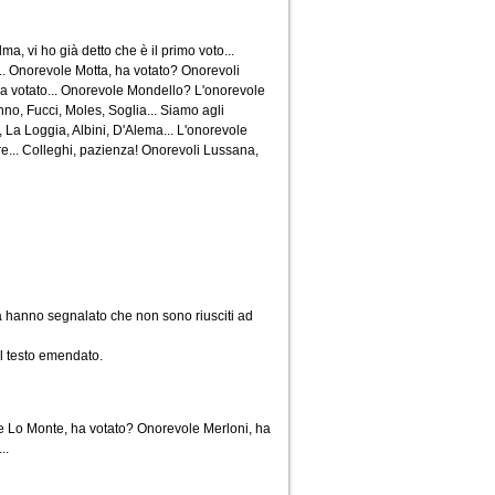
a, vi ho già detto che è il primo voto...
. Onorevole Motta, ha votato? Onorevoli
a votato... Onorevole Mondello? L'onorevole
nno, Fucci, Moles, Soglia... Siamo agli
, La Loggia, Albini, D'Alema... L'onorevole
e... Colleghi, pazienza! Onorevoli Lussana,
a hanno segnalato che non sono riusciti ad
el testo emendato.
le Lo Monte, ha votato? Onorevole Merloni, ha
..