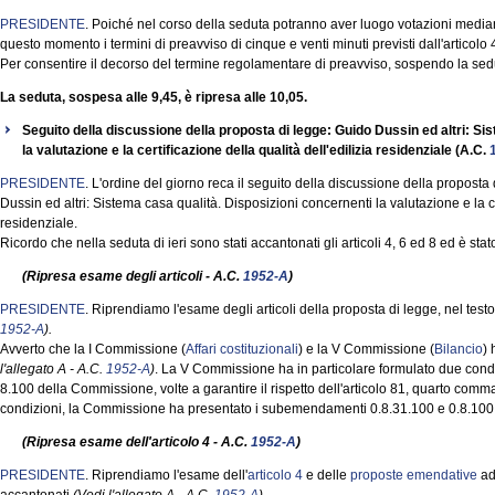
PRESIDENTE
. Poiché nel corso della seduta potranno aver luogo votazioni media
questo momento i termini di preavviso di cinque e venti minuti previsti dall'artico
Per consentire il decorso del termine regolamentare di preavviso, sospendo la sedu
La seduta, sospesa alle 9,45, è ripresa alle 10,05.
Seguito della discussione della proposta di legge: Guido Dussin ed altri: Si
la valutazione e la certificazione della qualità dell'edilizia residenziale (A.C.
PRESIDENTE
. L'ordine del giorno reca il seguito della discussione della proposta 
Dussin ed altri: Sistema casa qualità. Disposizioni concernenti la valutazione e la cer
residenziale.
Ricordo che nella seduta di ieri sono stati accantonati gli articoli 4, 6 ed 8 ed è stat
(Ripresa esame degli articoli - A.C.
1952-A
)
PRESIDENTE
. Riprendiamo l'esame degli articoli della proposta di legge, nel te
1952-A
).
Avverto che la I Commissione (
Affari costituzionali
) e la V Commissione (
Bilancio
) 
l'allegato A - A.C.
1952-A
)
. La V Commissione ha in particolare formulato due condiz
8.100 della Commissione, volte a garantire il rispetto dell'articolo 81, quarto comma 
condizioni, la Commissione ha presentato i subemendamenti 0.8.31.100 e 0.8.100
(Ripresa esame dell'articolo 4 - A.C.
1952-A
)
PRESIDENTE
. Riprendiamo l'esame dell'
articolo 4
e delle
proposte emendative
ad