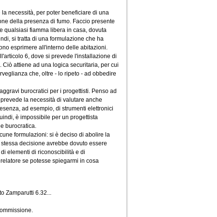
 la necessità, per poter beneficiare di una
azione della presenza di fumo. Faccio presente
re qualsiasi fiamma libera in casa, dovuta
di, si tratta di una formulazione che ha
sono esprimere all'interno delle abitazioni.
articolo 6, dove si prevede l'installazione di
. Ciò attiene ad una logica securitaria, per cui
rveglianza che, oltre - lo ripeto - ad obbedire
aggravi burocratici per i progettisti. Penso ad
 prevede la necessità di valutare anche
esenza, ad esempio, di strumenti elettronici
indi, è impossibile per un progettista
ne burocratica.
une formulazioni: si è deciso di abolire la
a stessa decisione avrebbe dovuto essere
di elementi di riconoscibilità e di
al relatore se potesse spiegarmi in cosa
o Zamparutti 6.32...
 Commissione.