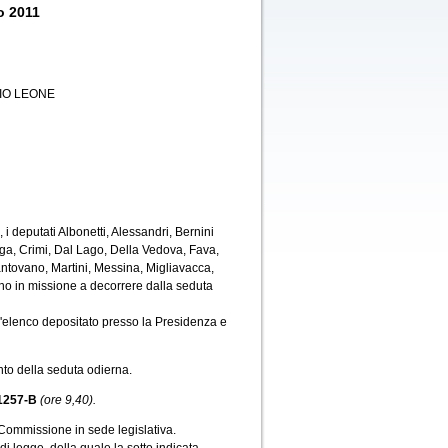
o 2011
IO LEONE
i deputati Albonetti, Alessandri, Bernini
iga, Crimi, Dal Lago, Della Vedova, Fava,
Mantovano, Martini, Messina, Migliavacca,
ono in missione a decorrere dalla seduta
l'elenco depositato presso la Presidenza e
to della seduta odierna.
 1257-B
(ore 9,40).
 Commissione in sede legislativa.