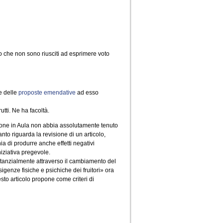
o che non sono riusciti ad esprimere voto
e delle
proposte emendative
ad esso
tti. Ne ha facoltà.
sione in Aula non abbia assolutamente tenuto
o riguarda la revisione di un articolo,
ia di produrre anche effetti negativi
niziativa pregevole.
tanzialmente attraverso il cambiamento del
sigenze fisiche e psichiche dei fruitori» ora
sto articolo propone come criteri di