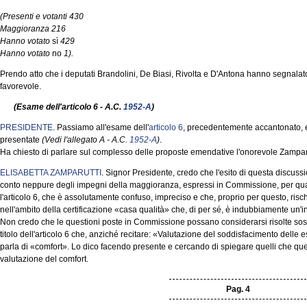
(Presenti e votanti 430
Maggioranza 216
Hanno votato
sì
429
Hanno votato
no
1).
Prendo atto che i deputati Brandolini, De Biasi, Rivolta e D'Antona hanno segnalat
favorevole.
(Esame dell'articolo 6 - A.C.
1952-A
)
PRESIDENTE
. Passiamo all'esame dell'
articolo 6
, precedentemente accantonato, 
presentate
(Vedi l'allegato A - A.C.
1952-A
)
.
Ha chiesto di parlare sul complesso delle proposte emendative l'onorevole Zamparu
ELISABETTA ZAMPARUTTI
. Signor Presidente, credo che l'esito di questa discus
conto neppure degli impegni della maggioranza, espressi in Commissione, per quant
l'articolo 6, che è assolutamente confuso, impreciso e che, proprio per questo, risch
nell'ambito della certificazione «casa qualità» che, di per sé, è indubbiamente un'i
Non credo che le questioni poste in Commissione possano considerarsi risolte sos
titolo dell'articolo 6 che, anziché recitare: «Valutazione del soddisfacimento delle e
parla di «comfort». Lo dico facendo presente e cercando di spiegare quelli che que
valutazione del comfort.
Pag. 4