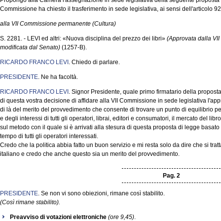
Propongo alla Camera l'assegnazione in sede legislativa della seguente proposta di
Commissione ha chiesto il trasferimento in sede legislativa, ai sensi dell'articolo
alla VII Commissione permanente (Cultura)
S. 2281. - LEVI ed altri: «Nuova disciplina del prezzo dei libri»
(Approvata dalla V
modificata dal Senato)
(1257-B).
RICARDO FRANCO LEVI
. Chiedo di parlare.
PRESIDENTE
. Ne ha facoltà.
RICARDO FRANCO LEVI
. Signor Presidente, quale primo firmatario della propost
di questa vostra decisione di affidare alla VII Commissione in sede legislativa l'app
di là del merito del provvedimento che consente di trovare un punto di equilibrio p
e degli interessi di tutti gli operatori, librai, editori e consumatori, il mercato del li
sul metodo con il quale si è arrivati alla stesura di questa proposta di legge basato
tempo di tutti gli operatori interessati.
Credo che la politica abbia fatto un buon servizio e mi resta solo da dire che si trat
italiano e credo che anche questo sia un merito del provvedimento.
Pag. 2
PRESIDENTE
. Se non vi sono obiezioni, rimane così stabilito.
(Così rimane stabilito).
Preavviso di votazioni elettroniche
(ore 9,45)
.