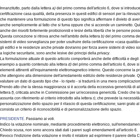
Innanzitutto, parto dalla lettera
a)
del primo comma dell'articolo 6, dove si introduce
certificazione casa qualità, della presenza in questi edifici di sensori per la rilev
che mantenere una formulazione di questo tipo significa affermare il divieto di ave
anche semplicemente al fatto che si fuma oppure che si accende un caminetto. Quin
anche dei risvolti fortemente proibizionisti e lesivi della libertà che le persone pos
Questa concezione si ritrova anche nell'ambito della lettera
b)
del primo comma dell'
sistemi di video sorveglianza per poter usufruire della certificazione «casa qualità»
gli edifici e le residenze anche private dovranno per forza avere sistemi di video so
a logiche securitarie, sono anche lesive dei principi della
privacy
.
La formulazione attuale di questo articolo comporterà anche delle difficoltà e degli 
esempio a quanto contenuto alla lettera
d)
del primo comma dell'articolo 6, dove si
elementi attinenti all'inquinamento elettromagnetico interno. Questo concerne la pr
che attengono alla dimensione dell'arredamento edilizio delle residenze private. Qu
valutare un dato di questo tipo che - lo ripeto - si tradurrà in una mera complicazio
Prendo atto che la stessa maggioranza si è accorta della eccessiva genericità di alc
lettera
f)
, criticata anche in Commissione per un'eccessiva genericità. Credo che l
assunta con riferimento al criterio introdotto alla lettera
r)
, che prevede la necessità 
personalizzazione dello spazio per il rilascio di questa certificazione; sarei grato 
consista un criterio di riconoscibilità e di personalizzazione dello spazio.
PRESIDENTE
. Passiamo ai voti.
Indìco la votazione nominale, mediante procedimento elettronico, sull'emendament
Chiedo scusa, non sono ancora stati dati i pareri sugli emendamenti all'articolo 6.
Revoco l'indizione della votazione e invito il relatore ad esprimere il parere della