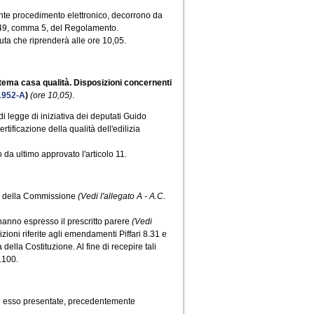
nte procedimento elettronico, decorrono da
lo 49, comma 5, del Regolamento.
ta che riprenderà alle ore 10,05.
stema casa qualità. Disposizioni concernenti
1952-A
)
(ore 10,05)
.
di legge di iniziativa dei deputati Guido
tificazione della qualità dell'edilizia
o da ultimo approvato l'articolo 11.
sto della Commissione
(Vedi l'allegato A - A.C.
hanno espresso il prescritto parere
(Vedi
ioni riferite agli emendamenti Piffari 8.31 e
della Costituzione. Al fine di recepire tali
.100.
 esso presentate, precedentemente