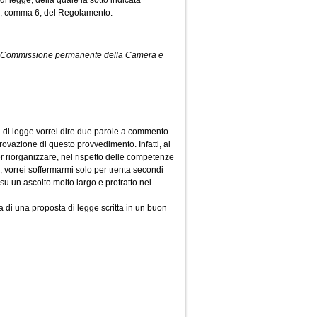
 legge, della quale la sotto indicata
 92, comma 6, del Regolamento:
II Commissione permanente della Camera e
a di legge vorrei dire due parole a commento
rovazione di questo provvedimento. Infatti, al
er riorganizzare, nel rispetto delle competenze
bro, vorrei soffermarmi solo per trenta secondi
 su un ascolto molto largo e protratto nel
ta di una proposta di legge scritta in un buon