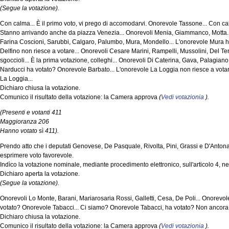
(Segue la votazione).
Con calma... È il primo voto, vi prego di accomodarvi. Onorevole Tassone... Con calm
Stanno arrivando anche da piazza Venezia... Onorevoli Menia, Giammanco, Motta..
Farina Coscioni, Sarubbi, Calgaro, Palumbo, Mura, Mondello... L'onorevole Mura h
Delfino non riesce a votare... Onorevoli Cesare Marini, Rampelli, Mussolini, Del Te
sgoccioli... È la prima votazione, colleghi... Onorevoli Di Caterina, Gava, Palagiano
Narducci ha votato? Onorevole Barbato... L'onorevole La Loggia non riesce a votar
La Loggia...
Dichiaro chiusa la votazione.
Comunico il risultato della votazione: la Camera approva
(
Vedi votazionia
).
(Presenti e votanti 411
Maggioranza 206
Hanno votato
sì
411).
Prendo atto che i deputati Genovese, De Pasquale, Rivolta, Pini, Grassi e D'Anton
esprimere voto favorevole.
Indìco la votazione nominale, mediante procedimento elettronico, sull'articolo 4, n
Dichiaro aperta la votazione.
(Segue la votazione).
Onorevoli Lo Monte, Barani, Mariarosaria Rossi, Galletti, Cesa, De Poli... Onorevo
votato? Onorevole Tabacci... Ci siamo? Onorevole Tabacci, ha votato? Non ancora.
Dichiaro chiusa la votazione.
Comunico il risultato della votazione: la Camera approva
(
Vedi votazionia
).