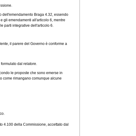
issione.
tiro dell'emendamento Braga 4.32, essendo
 gli emendamenti all'articolo 6, mentre
arti integrative dell'articolo 6.
dente, il parere del Governo è conforme a
formulato dal relatore.
, secondo le proposte che sono emerse in
eando come rimangano comunque alcune
co.
to 4.100 della Commissione, accettato dal