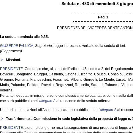
Seduta n. 483 di mercoledì 8 giugn
Pag. 1
PRESIDENZA DEL VICEPRESIDENTE ANTON
La seduta comincia alle 9,35.
GIUSEPPE FALLICA
,
Segretario,
legge il processo verbale della seduta di ieri.
(È approvato).
Missioni.
PRESIDENTE
. Comunico che, ai sensi dell'articolo 46, comma 2, del Regolamento, 
Bovicelli, Bongiorno, Brugger, Castiello, Catone, Cicchitto, Colucci, Consolo, Coss
Gregorio Fontana, Franceschini, Frassinetti, Alberto Giorgetti, Lo Monte, Lusetti, 
Moffa, Palumbo, Polidori, Ravetto, Reguzzoni, Roccella, Sardelli, Tabacci e Vito s
odierna.
Pertanto i deputati in missione sono complessivamente ottantatré, come risulta dal
che sarà pubblicato nell'
allegato A
al resoconto della seduta odierna.
Ulteriori comunicazioni all'Assemblea saranno pubblicate nell'
allegato A
al resocon
Trasferimento a Commissione in sede legislativa della proposta di legge n.
PRESIDENTE
. L'ordine del giorno reca l'assegnazione di una proposta di legge a