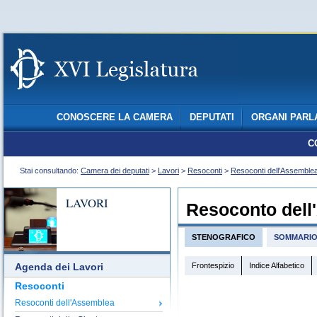
CONOSCERE LA CAMERA
DEPUTATI
ORGANI PARL
C
Stai consultando:
Camera dei deputati
>
Lavori
>
Resoconti
>
Resoconti dell'Assemble
LAVORI
Resoconto dell
STENOGRAFICO
SOMMARI
Frontespizio
Indice Alfabetico
Agenda dei Lavori
Resoconti
Resoconti dell'Assemblea