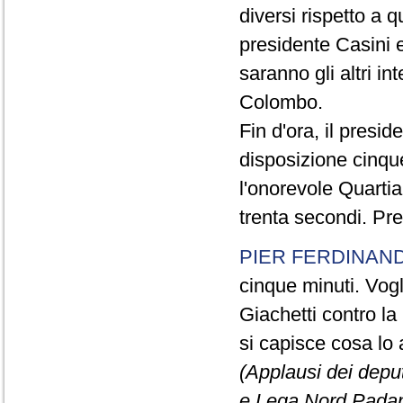
diversi rispetto a q
presidente Casini e
saranno gli altri in
Colombo.
Fin d'ora, il presi
disposizione cinque
l'onorevole Quartia
trenta secondi. Pre
PIER FERDINAND
cinque minuti. Vogli
Giachetti contro la
si capisce cosa lo 
(Applausi dei deput
e Lega Nord Padan