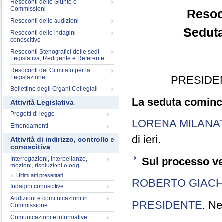
Resoconti delle Giunte e
Commissioni
Resoc
Resoconti delle audizioni
Seduta
Resoconti delle indagini
conoscitive
Resoconti Stenografici delle sedi
Legislativa, Redigente e Referente
Resoconti del Comitato per la
Legislazione
PRESIDE
Bollettino degli Organi Collegiali
La seduta cominci
Attività Legislativa
Progetti di legge
LORENA MILANA
Emendamenti
di ieri.
Attività di indirizzo, controllo e
conoscitiva
Interrogazioni, interpellanze,
Sul processo ve
mozioni, risoluzioni e odg
Ultimi atti presentati
ROBERTO GIACH
Indagini conoscitive
Audizioni e comunicazioni in
PRESIDENTE
. Ne
Commissione
Comunicazioni e informative