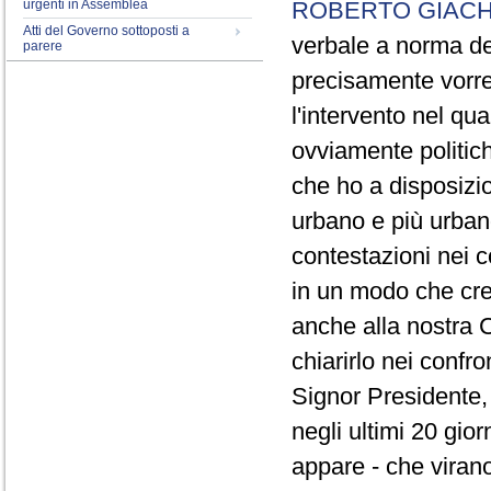
urgenti in Assemblea
ROBERTO GIACH
Atti del Governo sottoposti a
verbale a norma de
parere
precisamente vorrei
l'intervento nel qua
ovviamente politich
che ho a disposizio
urbano e più urbano 
contestazioni nei c
in un modo che cre
anche alla nostra 
chiarirlo nei confro
Signor Presidente, 
negli ultimi 20 gio
appare - che virano