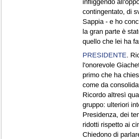
infliggendo all'opp
contingentato, di s
Sappia - e ho concl
la gran parte è sta
quello che lei ha fa
PRESIDENTE
. Ri
l'onorevole Giachet
primo che ha chiest
come da consolidat
Ricordo altresì qua
gruppo: ulteriori i
Presidenza, dei te
ridotti rispetto ai
Chiedono di parlare