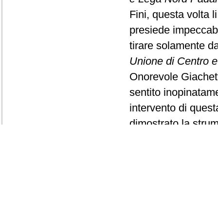
Fini, questa volta l
presiede impeccabi
tirare solamente da
Unione di Centro e F
Onorevole Giachett
sentito inopinatame
intervento di ques
dimostrato la strume
che il Presidente s
inconcepibile que
dei gruppi Unione di
del gruppo Popolo d