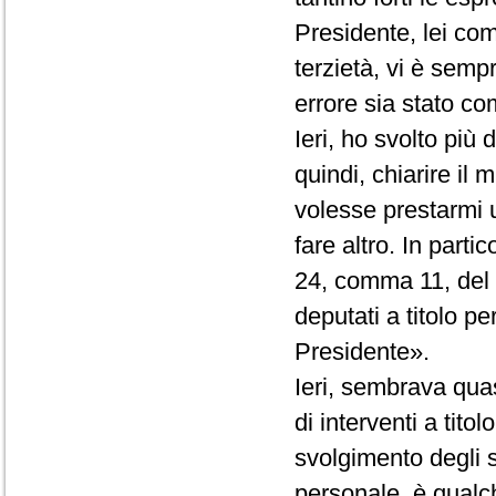
Presidente, lei co
terzietà, vi è semp
errore sia stato com
Ieri, ho svolto più
quindi, chiarire il
volesse prestarmi 
fare altro. In partic
24, comma 11, del R
deputati a titolo p
Presidente».
Ieri, sembrava quas
di interventi a tito
svolgimento degli st
personale, è qualc