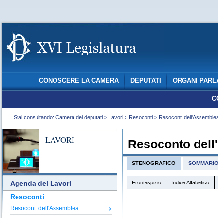
CONOSCERE LA CAMERA
DEPUTATI
ORGANI PARL
C
Stai consultando:
Camera dei deputati
>
Lavori
>
Resoconti
>
Resoconti dell'Assemble
LAVORI
Resoconto dell
STENOGRAFICO
SOMMARI
Frontespizio
Indice Alfabetico
Agenda dei Lavori
Resoconti
Resoconti dell'Assemblea