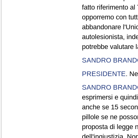
fatto riferimento a
opporremo con tutte
abbandonare l'Uni
autolesionista, ind
potrebbe valutare l
SANDRO BRANDO
PRESIDENTE
. Ne
SANDRO BRANDO
esprimersi e quindi
anche se 15 second
pillole se ne poss
proposta di legge n
dell'ingiustizia. No