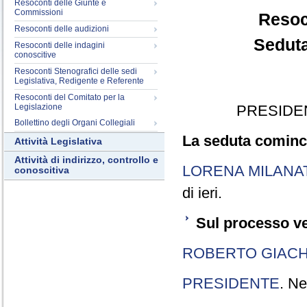
Resoconti delle Giunte e
Commissioni
Resoc
Resoconti delle audizioni
Seduta
Resoconti delle indagini
conoscitive
Resoconti Stenografici delle sedi
Legislativa, Redigente e Referente
Resoconti del Comitato per la
Legislazione
PRESIDE
Bollettino degli Organi Collegiali
La seduta cominci
Attività Legislativa
Attività di indirizzo, controllo e
LORENA MILANA
conoscitiva
di ieri.
Sul processo ve
ROBERTO GIACH
PRESIDENTE
. Ne