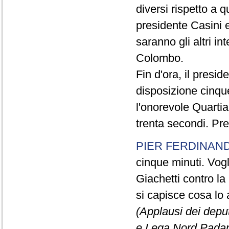
diversi rispetto a q
presidente Casini e
saranno gli altri in
Colombo.
Fin d'ora, il presi
disposizione cinque
l'onorevole Quartia
trenta secondi. Pre
PIER FERDINAND
cinque minuti. Vogli
Giachetti contro la
si capisce cosa lo 
(Applausi dei deput
e Lega Nord Padan