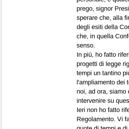
prego, signor Presi
sperare che, alla f
degli esiti della C
che, in quella Conf
senso.
In più, ho fatto rif
progetti di legge ri
tempi un tantino pi
l'ampliamento dei t
noi, ad ora, siamo 
intervenire su que
Ieri non ho fatto r
Regolamento. Vi fac
quote di tempi e d