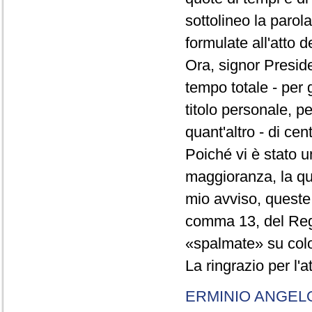
sottolineo la parol
formulate all'atto 
Ora, signor Presid
tempo totale - per g
titolo personale, p
quant'altro - di cen
Poiché vi è stato u
maggioranza, la qual
mio avviso, queste 
comma 13, del Re
«spalmate» su color
La ringrazio per l'
ERMINIO ANGEL