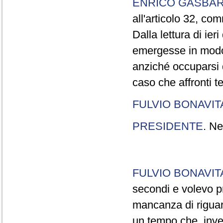
ENRICO GASBA
all'articolo 32, co
Dalla lettura di ier
emergesse in modo
anziché occuparsi d
caso che affronti t
FULVIO BONAVI
PRESIDENTE
. Ne
FULVIO BONAVI
secondi e volevo pr
mancanza di riguar
un tempo che, invec