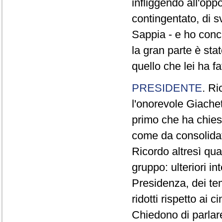
infliggendo all'opp
contingentato, di s
Sappia - e ho concl
la gran parte è sta
quello che lei ha fa
PRESIDENTE
. Ri
l'onorevole Giachet
primo che ha chiest
come da consolidat
Ricordo altresì qua
gruppo: ulteriori i
Presidenza, dei te
ridotti rispetto ai
Chiedono di parlare