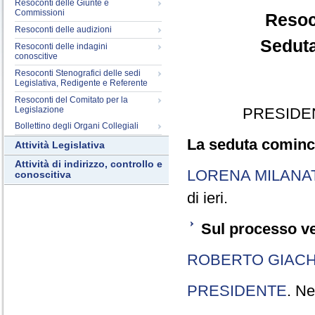
Resoconti delle Giunte e
Commissioni
Resoc
Resoconti delle audizioni
Seduta
Resoconti delle indagini
conoscitive
Resoconti Stenografici delle sedi
Legislativa, Redigente e Referente
Resoconti del Comitato per la
Legislazione
PRESIDE
Bollettino degli Organi Collegiali
La seduta cominci
Attività Legislativa
Attività di indirizzo, controllo e
LORENA MILANA
conoscitiva
di ieri.
Sul processo ve
ROBERTO GIACH
PRESIDENTE
. Ne