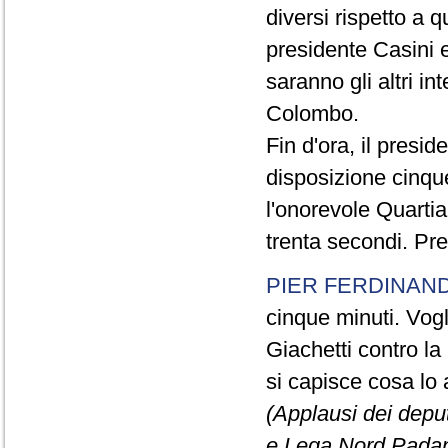
diversi rispetto a q
presidente Casini e
saranno gli altri in
Colombo.
Fin d'ora, il presi
disposizione cinque
l'onorevole Quartia
trenta secondi. Pre
PIER FERDINAND
cinque minuti. Vogli
Giachetti contro la
si capisce cosa lo 
(Applausi dei deput
e Lega Nord Padan