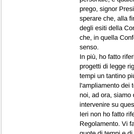
prego, signor Presi
sperare che, alla f
degli esiti della C
che, in quella Conf
senso.
In più, ho fatto rif
progetti di legge ri
tempi un tantino pi
l'ampliamento dei t
noi, ad ora, siamo 
intervenire su que
Ieri non ho fatto r
Regolamento. Vi fac
quote di tempi e d