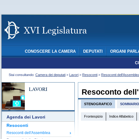
CONOSCERE LA CAMERA
DEPUTATI
ORGANI PARL
C
Stai consultando:
Camera dei deputati
>
Lavori
>
Resoconti
>
Resoconti dell'Assemble
LAVORI
Resoconto dell
STENOGRAFICO
SOMMARI
Frontespizio
Indice Alfabetico
Agenda dei Lavori
Resoconti
Resoconti dell'Assemblea