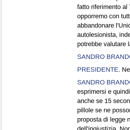
fatto riferimento a
opporremo con tutte
abbandonare l'Uni
autolesionista, ind
potrebbe valutare l
SANDRO BRANDO
PRESIDENTE
. Ne
SANDRO BRANDO
esprimersi e quindi
anche se 15 second
pillole se ne poss
proposta di legge n
dell'ingiustizia. No