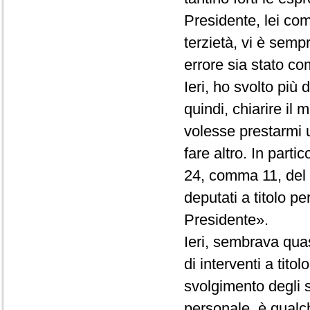
Presidente, lei co
terzietà, vi è semp
errore sia stato com
Ieri, ho svolto più
quindi, chiarire il
volesse prestarmi 
fare altro. In partic
24, comma 11, del R
deputati a titolo p
Presidente».
Ieri, sembrava quas
di interventi a tito
svolgimento degli st
personale, è qualc