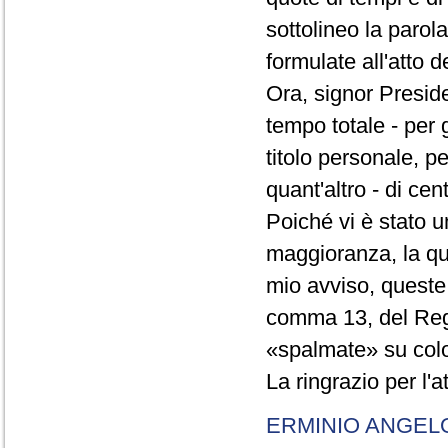
sottolineo la parol
formulate all'atto 
Ora, signor Presid
tempo totale - per g
titolo personale, p
quant'altro - di cen
Poiché vi è stato u
maggioranza, la qual
mio avviso, queste 
comma 13, del Re
«spalmate» su color
La ringrazio per l'
ERMINIO ANGEL