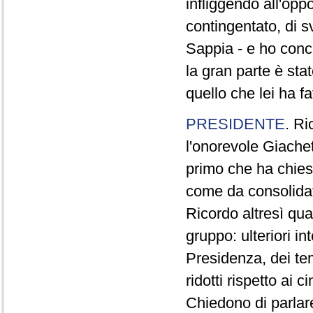
infliggendo all'opp
contingentato, di s
Sappia - e ho concl
la gran parte è sta
quello che lei ha fa
PRESIDENTE
. Ri
l'onorevole Giachet
primo che ha chiest
come da consolidat
Ricordo altresì qua
gruppo: ulteriori i
Presidenza, dei te
ridotti rispetto ai
Chiedono di parlare