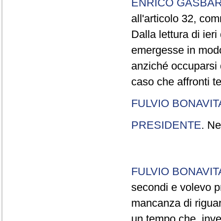
ENRICO GASBA
all'articolo 32, co
Dalla lettura di ier
emergesse in modo
anziché occuparsi d
caso che affronti t
FULVIO BONAVI
PRESIDENTE
. Ne
FULVIO BONAVI
secondi e volevo pr
mancanza di riguar
un tempo che, invec