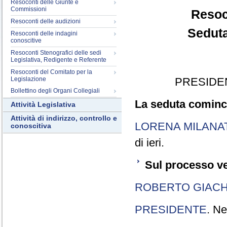
Resoconti delle Giunte e
Commissioni
Resoc
Resoconti delle audizioni
Seduta
Resoconti delle indagini
conoscitive
Resoconti Stenografici delle sedi
Legislativa, Redigente e Referente
Resoconti del Comitato per la
Legislazione
PRESIDE
Bollettino degli Organi Collegiali
La seduta cominci
Attività Legislativa
Attività di indirizzo, controllo e
LORENA MILANA
conoscitiva
di ieri.
Sul processo ve
ROBERTO GIACH
PRESIDENTE
. Ne