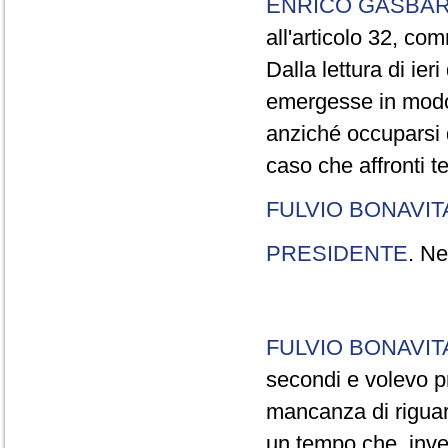
ENRICO GASBA
all'articolo 32, co
Dalla lettura di ier
emergesse in modo
anziché occuparsi d
caso che affronti t
FULVIO BONAVI
PRESIDENTE
. Ne
FULVIO BONAVI
secondi e volevo pr
mancanza di riguar
un tempo che, invec