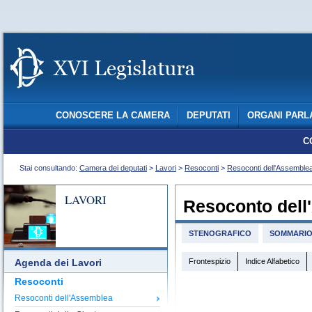
CONOSCERE LA CAMERA
DEPUTATI
ORGANI PARL
C
Stai consultando:
Camera dei deputati
>
Lavori
>
Resoconti
>
Resoconti dell'Assemble
LAVORI
Resoconto dell
STENOGRAFICO
SOMMARI
Frontespizio
Indice Alfabetico
Agenda dei Lavori
Resoconti
Resoconti dell'Assemblea