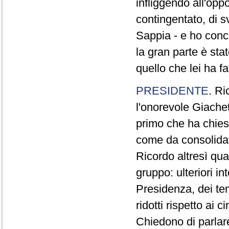
infliggendo all'opp
contingentato, di s
Sappia - e ho concl
la gran parte è sta
quello che lei ha fa
PRESIDENTE
. Ri
l'onorevole Giachet
primo che ha chiest
come da consolidat
Ricordo altresì qua
gruppo: ulteriori i
Presidenza, dei te
ridotti rispetto ai
Chiedono di parlare