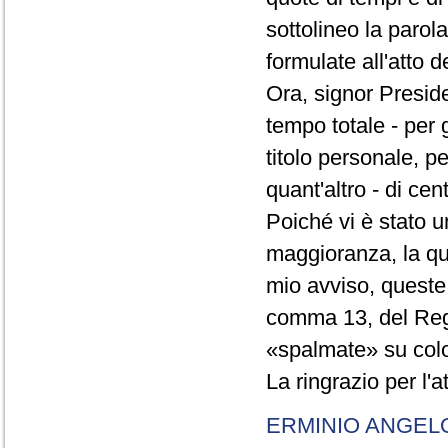
sottolineo la parol
formulate all'atto 
Ora, signor Presid
tempo totale - per g
titolo personale, p
quant'altro - di cen
Poiché vi è stato u
maggioranza, la qual
mio avviso, queste 
comma 13, del Re
«spalmate» su color
La ringrazio per l'
ERMINIO ANGEL