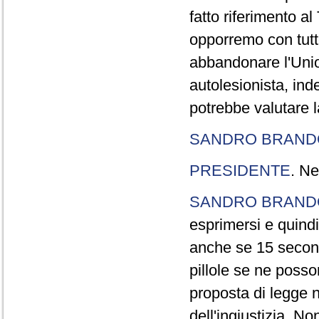
fatto riferimento a
opporremo con tutte
abbandonare l'Uni
autolesionista, ind
potrebbe valutare l
SANDRO BRANDO
PRESIDENTE
. Ne
SANDRO BRANDO
esprimersi e quindi
anche se 15 second
pillole se ne poss
proposta di legge n
dell'ingiustizia. No