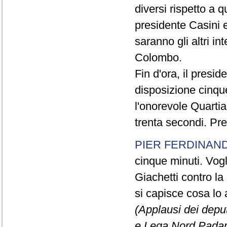
diversi rispetto a q
presidente Casini e
saranno gli altri in
Colombo.
Fin d'ora, il presi
disposizione cinque
l'onorevole Quartia
trenta secondi. Pre
PIER FERDINAND
cinque minuti. Vogli
Giachetti contro la
si capisce cosa lo 
(Applausi dei deput
e Lega Nord Padan