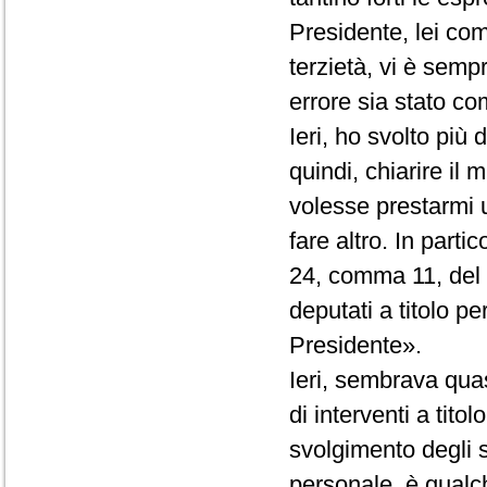
Presidente, lei co
terzietà, vi è semp
errore sia stato com
Ieri, ho svolto più
quindi, chiarire il
volesse prestarmi 
fare altro. In partic
24, comma 11, del R
deputati a titolo p
Presidente».
Ieri, sembrava quas
di interventi a tito
svolgimento degli st
personale, è qualc