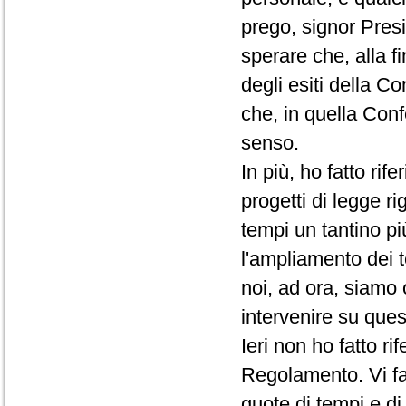
prego, signor Presi
sperare che, alla f
degli esiti della C
che, in quella Conf
senso.
In più, ho fatto rif
progetti di legge ri
tempi un tantino pi
l'ampliamento dei t
noi, ad ora, siamo 
intervenire su que
Ieri non ho fatto r
Regolamento. Vi fac
quote di tempi e d