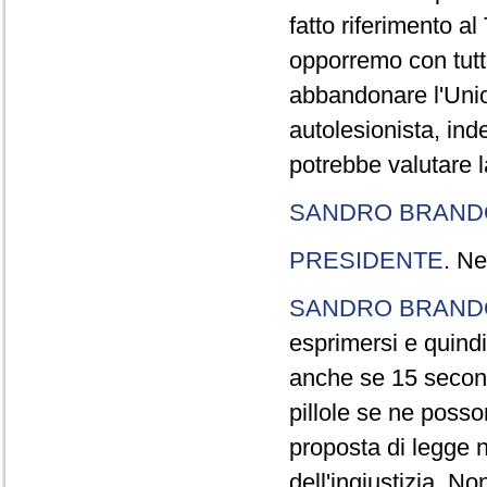
fatto riferimento a
opporremo con tutte
abbandonare l'Uni
autolesionista, ind
potrebbe valutare l
SANDRO BRANDO
PRESIDENTE
. Ne
SANDRO BRANDO
esprimersi e quindi
anche se 15 second
pillole se ne poss
proposta di legge n
dell'ingiustizia. No