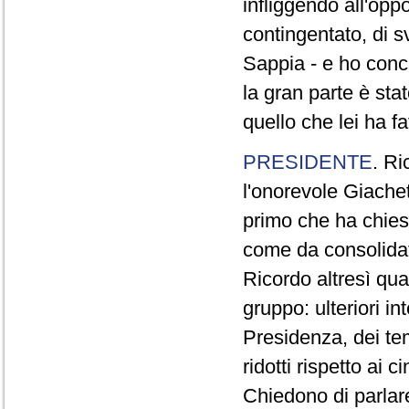
infliggendo all'opp
contingentato, di s
Sappia - e ho concl
la gran parte è sta
quello che lei ha fa
PRESIDENTE
. Ri
l'onorevole Giachet
primo che ha chiest
come da consolidat
Ricordo altresì qua
gruppo: ulteriori i
Presidenza, dei te
ridotti rispetto ai
Chiedono di parlare