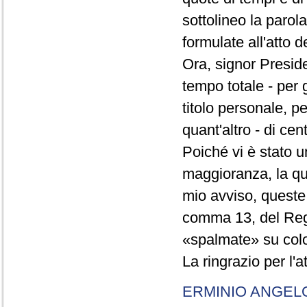
sottolineo la parol
formulate all'atto 
Ora, signor Presid
tempo totale - per g
titolo personale, p
quant'altro - di cen
Poiché vi è stato u
maggioranza, la qual
mio avviso, queste 
comma 13, del Re
«spalmate» su color
La ringrazio per l'
ERMINIO ANGEL