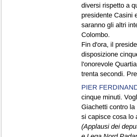
diversi rispetto a q
presidente Casini e
saranno gli altri in
Colombo.
Fin d'ora, il presi
disposizione cinque
l'onorevole Quartia
trenta secondi. Pre
PIER FERDINAND
cinque minuti. Vogli
Giachetti contro la
si capisce cosa lo 
(Applausi dei deput
e Lega Nord Padan