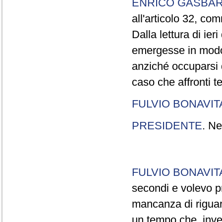
ENRICO GASBA
all'articolo 32, co
Dalla lettura di ier
emergesse in modo
anziché occuparsi d
caso che affronti t
FULVIO BONAVI
PRESIDENTE
. Ne
FULVIO BONAVI
secondi e volevo pr
mancanza di riguar
un tempo che, invec