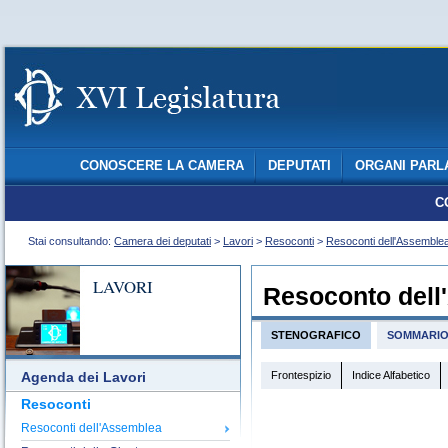
CONOSCERE LA CAMERA
DEPUTATI
ORGANI PARL
C
Stai consultando:
Camera dei deputati
>
Lavori
>
Resoconti
>
Resoconti dell'Assemble
LAVORI
Resoconto dell
STENOGRAFICO
SOMMARI
Frontespizio
Indice Alfabetico
Agenda dei Lavori
Resoconti
Resoconti dell'Assemblea