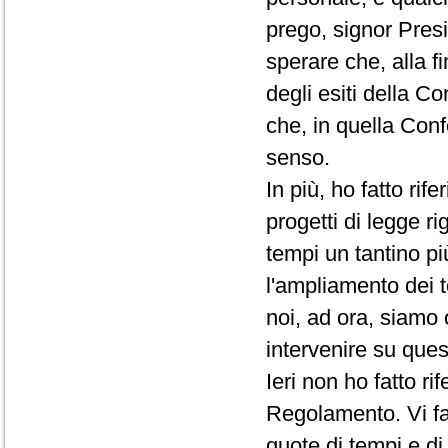
prego, signor Presi
sperare che, alla f
degli esiti della C
che, in quella Conf
senso.
In più, ho fatto rif
progetti di legge ri
tempi un tantino pi
l'ampliamento dei t
noi, ad ora, siamo 
intervenire su que
Ieri non ho fatto r
Regolamento. Vi fac
quote di tempi e d