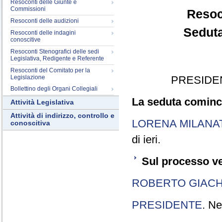
Resoconti delle Giunte e
Commissioni
Resoc
Resoconti delle audizioni
Seduta
Resoconti delle indagini
conoscitive
Resoconti Stenografici delle sedi
Legislativa, Redigente e Referente
Resoconti del Comitato per la
Legislazione
PRESIDE
Bollettino degli Organi Collegiali
La seduta cominci
Attività Legislativa
Attività di indirizzo, controllo e
LORENA MILANA
conoscitiva
di ieri.
Sul processo ve
ROBERTO GIACH
PRESIDENTE
. Ne