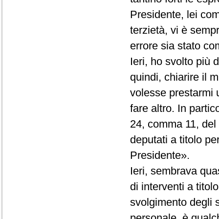
Presidente, lei co
terzietà, vi è semp
errore sia stato com
Ieri, ho svolto più
quindi, chiarire il
volesse prestarmi 
fare altro. In partic
24, comma 11, del R
deputati a titolo p
Presidente».
Ieri, sembrava quas
di interventi a tito
svolgimento degli st
personale, è qualc