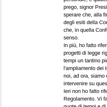
prego, signor Presi
sperare che, alla f
degli esiti della C
che, in quella Conf
senso.
In più, ho fatto rif
progetti di legge ri
tempi un tantino pi
l'ampliamento dei t
noi, ad ora, siamo 
intervenire su que
Ieri non ho fatto r
Regolamento. Vi fac
quote di tempi e d