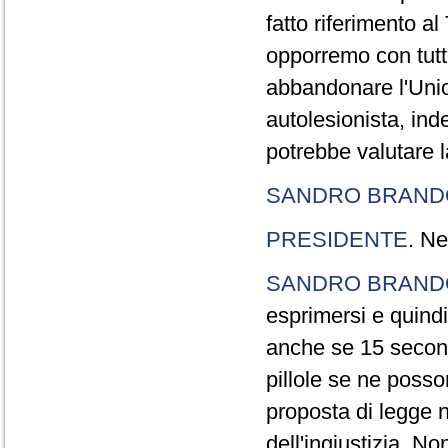
fatto riferimento a
opporremo con tutte
abbandonare l'Uni
autolesionista, ind
potrebbe valutare l
SANDRO BRANDO
PRESIDENTE
. Ne
SANDRO BRANDO
esprimersi e quindi
anche se 15 second
pillole se ne poss
proposta di legge n
dell'ingiustizia. No