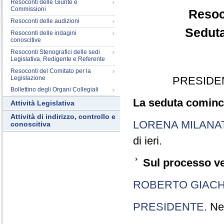
Resoconti delle Giunte e
Commissioni
Resoc
Resoconti delle audizioni
Seduta
Resoconti delle indagini
conoscitive
Resoconti Stenografici delle sedi
Legislativa, Redigente e Referente
Resoconti del Comitato per la
Legislazione
PRESIDE
Bollettino degli Organi Collegiali
La seduta cominci
Attività Legislativa
Attività di indirizzo, controllo e
LORENA MILANA
conoscitiva
di ieri.
Sul processo ve
ROBERTO GIACH
PRESIDENTE
. Ne