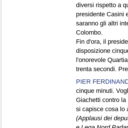
diversi rispetto a q
presidente Casini e
saranno gli altri in
Colombo.
Fin d'ora, il presi
disposizione cinque
l'onorevole Quartia
trenta secondi. Pre
PIER FERDINAND
cinque minuti. Vogli
Giachetti contro la
si capisce cosa lo 
(Applausi dei deput
e Lega Nord Padan