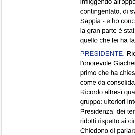
infliggendo all'opp
contingentato, di s
Sappia - e ho concl
la gran parte è sta
quello che lei ha fa
PRESIDENTE
. Ri
l'onorevole Giachet
primo che ha chiest
come da consolidat
Ricordo altresì qua
gruppo: ulteriori i
Presidenza, dei te
ridotti rispetto ai
Chiedono di parlare