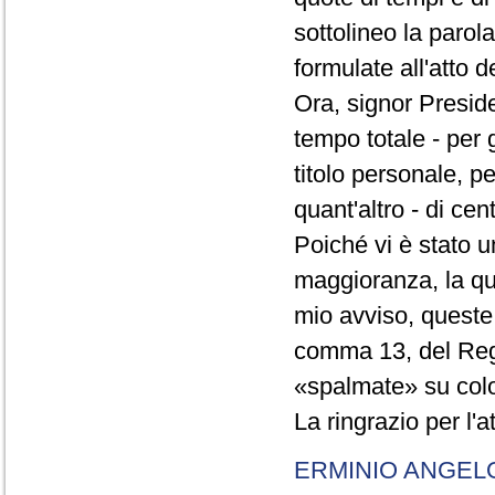
sottolineo la parol
formulate all'atto 
Ora, signor Presid
tempo totale - per g
titolo personale, p
quant'altro - di cen
Poiché vi è stato u
maggioranza, la qual
mio avviso, queste 
comma 13, del Re
«spalmate» su color
La ringrazio per l'
ERMINIO ANGEL