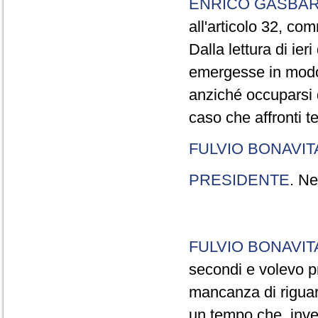
ENRICO GASBA
all'articolo 32, co
Dalla lettura di ier
emergesse in modo
anziché occuparsi d
caso che affronti t
FULVIO BONAVI
PRESIDENTE
. Ne
FULVIO BONAVI
secondi e volevo pr
mancanza di riguar
un tempo che, invec