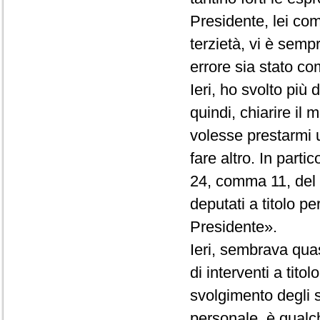
Presidente, lei co
terzietà, vi è semp
errore sia stato com
Ieri, ho svolto più
quindi, chiarire il
volesse prestarmi 
fare altro. In partic
24, comma 11, del R
deputati a titolo p
Presidente».
Ieri, sembrava quas
di interventi a tito
svolgimento degli st
personale, è qualc