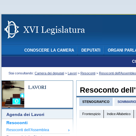
CONOSCERE LA CAMERA
DEPUTATI
ORGANI PARL
C
Stai consultando:
Camera dei deputati
>
Lavori
>
Resoconti
>
Resoconti dell'Assemble
LAVORI
Resoconto dell
STENOGRAFICO
SOMMARI
Frontespizio
Indice Alfabetico
Agenda dei Lavori
Resoconti
Resoconti dell'Assemblea