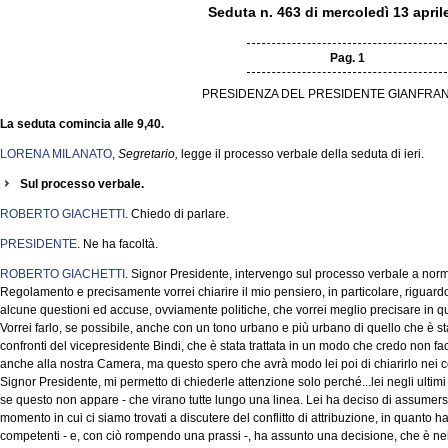
Seduta n. 463 di mercoledì 13 april
Pag. 1
PRESIDENZA DEL PRESIDENTE GIANFRAN
La seduta comincia alle 9,40.
LORENA MILANATO
,
Segretario,
legge il processo verbale della seduta di ieri.
Sul processo verbale.
ROBERTO GIACHETTI
. Chiedo di parlare.
PRESIDENTE
. Ne ha facoltà.
ROBERTO GIACHETTI
. Signor Presidente, intervengo sul processo verbale a norm
Regolamento e precisamente vorrei chiarire il mio pensiero, in particolare, riguardo l
alcune questioni ed accuse, ovviamente politiche, che vorrei meglio precisare in q
Vorrei farlo, se possibile, anche con un tono urbano e più urbano di quello che è stat
confronti del vicepresidente Bindi, che è stata trattata in un modo che credo non fa
anche alla nostra Camera, ma questo spero che avrà modo lei poi di chiarirlo nei co
Signor Presidente, mi permetto di chiederle attenzione solo perché...lei negli ultim
se questo non appare - che virano tutte lungo una linea. Lei ha deciso di assumers
momento in cui ci siamo trovati a discutere del conflitto di attribuzione, in quanto ha
competenti - e, con ciò rompendo una prassi -, ha assunto una decisione, che è nell