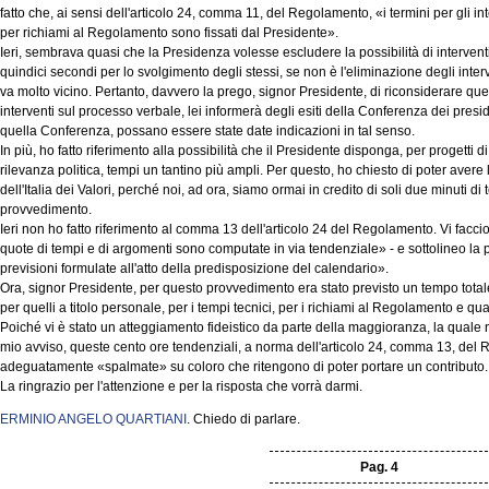
fatto che, ai sensi dell'articolo 24, comma 11, del Regolamento, «i termini per gli int
per richiami al Regolamento sono fissati dal Presidente».
Ieri, sembrava quasi che la Presidenza volesse escludere la possibilità di interventi 
quindici secondi per lo svolgimento degli stessi, se non è l'eliminazione degli inter
va molto vicino. Pertanto, davvero la prego, signor Presidente, di riconsiderare ques
interventi sul processo verbale, lei informerà degli esiti della Conferenza dei presi
quella Conferenza, possano essere state date indicazioni in tal senso.
In più, ho fatto riferimento alla possibilità che il Presidente disponga, per progetti 
rilevanza politica, tempi un tantino più ampli. Per questo, ho chiesto di poter ave
dell'Italia dei Valori, perché noi, ad ora, siamo ormai in credito di soli due minuti d
provvedimento.
Ieri non ho fatto riferimento al comma 13 dell'articolo 24 del Regolamento. Vi faccio 
quote di tempi e di argomenti sono computate in via tendenziale» - e sottolineo la p
previsioni formulate all'atto della predisposizione del calendario».
Ora, signor Presidente, per questo provvedimento era stato previsto un tempo totale 
per quelli a titolo personale, per i tempi tecnici, per i richiami al Regolamento e quan
Poiché vi è stato un atteggiamento fideistico da parte della maggioranza, la quale non
mio avviso, queste cento ore tendenziali, a norma dell'articolo 24, comma 13, de
adeguatamente «spalmate» su coloro che ritengono di poter portare un contributo.
La ringrazio per l'attenzione e per la risposta che vorrà darmi.
ERMINIO ANGELO QUARTIANI
. Chiedo di parlare.
Pag. 4