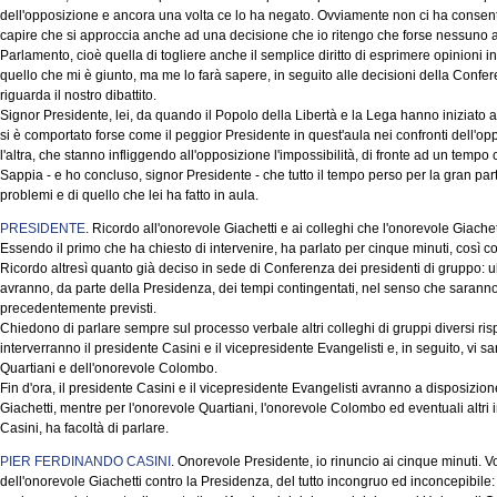
dell'opposizione e ancora una volta ce lo ha negato. Ovviamente non ci ha consenti
capire che si approccia anche ad una decisione che io ritengo che forse nessuno 
Parlamento, cioè quella di togliere anche il semplice diritto di esprimere opinioni 
quello che mi è giunto, ma me lo farà sapere, in seguito alle decisioni della Confe
riguarda il nostro dibattito.
Signor Presidente, lei, da quando il Popolo della Libertà e la Lega hanno iniziato a
si è comportato forse come il peggior Presidente in quest'aula nei confronti dell'op
l'altra, che stanno infliggendo all'opposizione l'impossibilità, di fronte ad un tempo 
Sappia - e ho concluso, signor Presidente - che tutto il tempo perso per la gran pa
problemi e di quello che lei ha fatto in aula.
PRESIDENTE
. Ricordo all'onorevole Giachetti e ai colleghi che l'onorevole Giache
Essendo il primo che ha chiesto di intervenire, ha parlato per cinque minuti, così 
Ricordo altresì quanto già deciso in sede di Conferenza dei presidenti di gruppo: ul
avranno, da parte della Presidenza, dei tempi contingentati, nel senso che saranno m
precedentemente previsti.
Chiedono di parlare sempre sul processo verbale altri colleghi di gruppi diversi risp
interverranno il presidente Casini e il vicepresidente Evangelisti e, in seguito, vi sar
Quartiani e dell'onorevole Colombo.
Fin d'ora, il presidente Casini e il vicepresidente Evangelisti avranno a disposizion
Giachetti, mentre per l'onorevole Quartiani, l'onorevole Colombo ed eventuali altri 
Casini, ha facoltà di parlare.
PIER FERDINANDO CASINI
. Onorevole Presidente, io rinuncio ai cinque minuti. Vo
dell'onorevole Giachetti contro la Presidenza, del tutto incongruo ed inconcepibile: