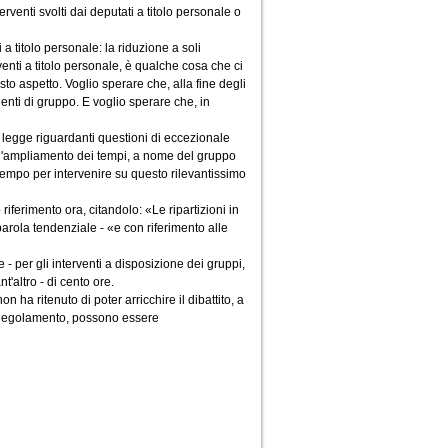
erventi svolti dai deputati a titolo personale o
a titolo personale: la riduzione a soli
venti a titolo personale, è qualche cosa che ci
to aspetto. Voglio sperare che, alla fine degli
denti di gruppo. E voglio sperare che, in
di legge riguardanti questioni di eccezionale
re l'ampliamento dei tempi, a nome del gruppo
i tempo per intervenire su questo rilevantissimo
riferimento ora, citandolo: «Le ripartizioni in
arola tendenziale - «e con riferimento alle
- per gli interventi a disposizione dei gruppi,
t'altro - di cento ore.
 ha ritenuto di poter arricchire il dibattito, a
l Regolamento, possono essere