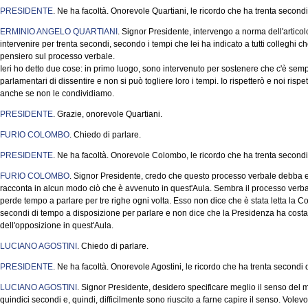
PRESIDENTE
. Ne ha facoltà. Onorevole Quartiani, le ricordo che ha trenta second
ERMINIO ANGELO QUARTIANI
. Signor Presidente, intervengo a norma dell'artic
intervenire per trenta secondi, secondo i tempi che lei ha indicato a tutti colleghi ch
pensiero sul processo verbale.
Ieri ho detto due cose: in primo luogo, sono intervenuto per sostenere che c'è sempre 
parlamentari di dissentire e non si può togliere loro i tempi. Io rispetterò e noi ri
anche se non le condividiamo.
PRESIDENTE
. Grazie, onorevole Quartiani.
FURIO COLOMBO
. Chiedo di parlare.
PRESIDENTE
. Ne ha facoltà. Onorevole Colombo, le ricordo che ha trenta secondi
FURIO COLOMBO
. Signor Presidente, credo che questo processo verbale debba 
racconta in alcun modo ciò che è avvenuto in quest'Aula. Sembra il processo verba
perde tempo a parlare per tre righe ogni volta. Esso non dice che è stata letta la 
secondi di tempo a disposizione per parlare e non dice che la Presidenza ha costan
dell'opposizione in quest'Aula.
LUCIANO AGOSTINI
. Chiedo di parlare.
PRESIDENTE
. Ne ha facoltà. Onorevole Agostini, le ricordo che ha trenta secondi
LUCIANO AGOSTINI
. Signor Presidente, desidero specificare meglio il senso del m
quindici secondi e, quindi, difficilmente sono riuscito a farne capire il senso. Volev