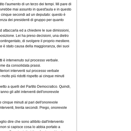
to l'aumento di un terzo dei tempi. Mi pare di
avrebbe mai assunto in quest'aula e in questo
in cinque secondi ad un deputato: questo è
renza dei presidenti di gruppo per quanto
d attaccarla ed a chiedere le sue dimissioni,
posizione. Lei ha preso decisioni, una dietro
contingentato, di svolgere il proprio mestiere.
rte è stato causa della maggioranza, dei suoi
tti è intervenuto sul processo verbale.
come da consolidata prassi.
teriori interventi sul processo verbale
olto più ridotti rispetto ai cinque minuti
etto a quelli del Partito Democratico. Quindi,
anno gli altri interventi dell'onorevole
e cinque minuti al pari dell'onorevole
interventi, trenta secondi. Prego, onorevole
glio dire che sono allibito dall'intervento
 non si capisce cosa lo abbia portato a