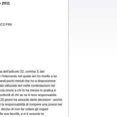
e 2011
CO FINI
a dell'articolo 32, comma 3, del
'intervento nel quale ieri ho rivolto a lei
uesti pochi minuti che ho a disposizione.
o utilizzato ieri nelle contestazioni nei
ccia onore a chi lo ha messo in pratica e
nfronti di chi se ne è reso responsabile.
i 20 giorni ha assunto delle decisioni - anche
i la responsabilità di rompere una prassi nel
 deciso di non far votare gli organi
e sue facoltà, e si è assunto la