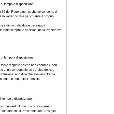
i di tempo a disposizione.
olo 32 del Regolamento, che mi consente di
e lo vorranno fare per chiarire il proprio
il diritto individuale dei singoli
spetteremo sempre le decisioni della Presidenza,
 di tempo a disposizione.
essere respinto poiché non esprime e non
le di un condominio un po' stupido, che
Costituzione, non dice che avevamo trenta
temente impedito il dibattito
 di tempo a disposizione.
io intervento: lo ho dovuto svolgere in
o solo dire che il Presidente del Consiglio