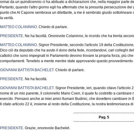
ormai da un quindicennio ci ha abituato a dichiarazioni che, nella maggior parte de
Pertanto, quando l'altro giorno egli ha affermato che la presunta persecuzione dei gi
punto che Al Capone sembrava un dilettante, a me è sembrato giusto sottolineare ch
la verità.
MATTEO COLANINNO
. Chiedo di parlare.
PRESIDENTE
. Ne ha facoltà. Onorevole Colaninno, le ricordo che ha trenta secon
MATTEO COLANINNO
. Signor Presidente, secondo l'articolo 19 della Costituzione, 
Dico ciò da deputato che ha avuto il dono della fede, ricordandovi, cari colleghi d
cattolici che sono impegnati in Parlamento devono trovare la propria forza, più che 
comportamenti. Tenetelo a mente mentre state approvando questo provvedimento.
GIOVANNI BATTISTA BACHELET
. Chiedo di parlare.
PRESIDENTE
. Ne ha facoltà.
GIOVANNI BATTISTA BACHELET
. Signor Presidente, ieri, quando citavo l'articolo 
nome di un mio parente, il colonnello Mario Coen, il quale fu costretto a cambiare
esercito. Pensavo anche ai miei amici fiumani Budinic, che dovettero cambiare in B
Il citato articolo 22 è, insieme al resto della Costituzione, la nostra testimonianza 
Pag. 5
PRESIDENTE
. Grazie, onorevole Bachelet.