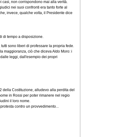
i casi, non corrispondono mai alla verità.
udici nei suoi confronti era tanto forte al
e, invece, qualche volta, il Presidente dice
di di tempo a disposizione.
tutti sono liberi di professare la propria fede.
ella maggioranza, ciò che diceva Aldo Moro: i
dalle leggi, dall'esempio dei propri
22 della Costituzione, alludevo alla perdita del
 nome in Rossi per poter rimanere nel regio
udini il loro nome.
di protesta contro un provvedimento...