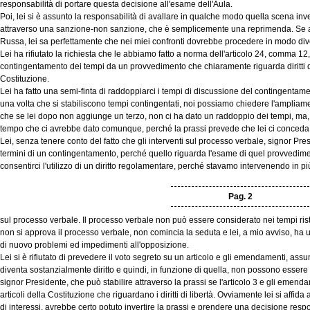
responsabilità di portare questa decisione all'esame dell'Aula.
Poi, lei si è assunto la responsabilità di avallare in qualche modo quella scena inv
attraverso una sanzione-non sanzione, che è semplicemente una reprimenda. Se ad
Russa, lei sa perfettamente che nei miei confronti dovrebbe procedere in modo div
Lei ha rifiutato la richiesta che le abbiamo fatto a norma dell'articolo 24, comma 12
contingentamento dei tempi da un provvedimento che chiaramente riguarda diritti di l
Costituzione.
Lei ha fatto una semi-finta di raddoppiarci i tempi di discussione del contingentam
una volta che si stabiliscono tempi contingentati, noi possiamo chiedere l'ampliamen
che se lei dopo non aggiunge un terzo, non ci ha dato un raddoppio dei tempi, ma, 
tempo che ci avrebbe dato comunque, perché la prassi prevede che lei ci conceda p
Lei, senza tenere conto del fatto che gli interventi sul processo verbale, signor P
termini di un contingentamento, perché quello riguarda l'esame di quel provvedime
consentirci l'utilizzo di un diritto regolamentare, perché stavamo intervenendo in pi
Pag. 2
sul processo verbale. Il processo verbale non può essere considerato nei tempi ristr
non si approva il processo verbale, non comincia la seduta e lei, a mio avviso, ha
di nuovo problemi ed impedimenti all'opposizione.
Lei si è rifiutato di prevedere il voto segreto su un articolo e gli emendamenti, ass
diventa sostanzialmente diritto e quindi, in funzione di quella, non possono essere
signor Presidente, che può stabilire attraverso la prassi se l'articolo 3 e gli emend
articoli della Costituzione che riguardano i diritti di libertà. Ovviamente lei si affida
di interessi, avrebbe certo potuto invertire la prassi e prendere una decisione respon