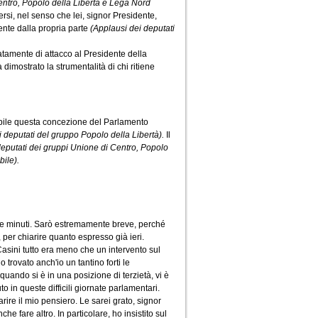
entro, Popolo della Libertà e Lega Nord
ersi, nel senso che lei, signor Presidente,
nte dalla propria parte
(Applausi dei deputati
atamente di attacco al Presidente della
imostrato la strumentalità di chi ritiene
pibile questa concezione del Parlamento
di deputati del gruppo Popolo della Libertà).
Il
deputati dei gruppi Unione di Centro, Popolo
bile).
nque minuti. Sarò estremamente breve, perché
 per chiarire quanto espresso già ieri.
 Casini tutto era meno che un intervento sul
 trovato anch'io un tantino forti le
quando si è in una posizione di terzietà, vi è
o in queste difficili giornate parlamentari.
arire il mio pensiero. Le sarei grato, signor
 fare altro. In particolare, ho insistito sul