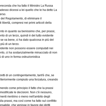
ereconda che ha fatto il Ministro La Russa
esso dicessi a lei quello che le ha detto La
erso.
, del Regolamento, di eliminare il
ibertà, compresi nei primi articoli della
ento in quanto sa benissimo che, per prassi,
to di un terzo, quindi è del tutto evidente
se va bene, ci ha dato qualcosa in più del
iù di un terzo.
residente non possono essere computati nei
nto, ci ha sostanzialmente minacciato di non
ù di uno in forma ostruzionistica
etti di un contingentamento, tant'è che, se
 ulteriormente compiuto una forzatura, creando
umendo come principio il fatto che la prassi
 modificate le decisioni. Non c'è nessuno,
amenti rientrino o meno nell'ambito degli
 alla prassi, ma così come ha fatto sul conflitto
sabile, che venisse in favore dei diritti