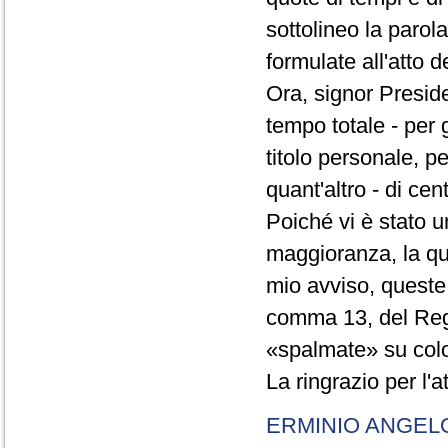
sottolineo la parol
formulate all'atto 
Ora, signor Presid
tempo totale - per g
titolo personale, p
quant'altro - di cen
Poiché vi è stato u
maggioranza, la qual
mio avviso, queste 
comma 13, del Re
«spalmate» su color
La ringrazio per l'
ERMINIO ANGEL