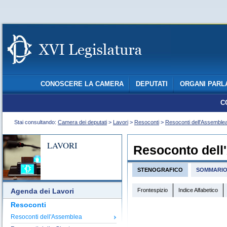
CONOSCERE LA CAMERA
DEPUTATI
ORGANI PARL
C
Stai consultando:
Camera dei deputati
>
Lavori
>
Resoconti
>
Resoconti dell'Assemble
LAVORI
Resoconto dell
STENOGRAFICO
SOMMARI
Frontespizio
Indice Alfabetico
Agenda dei Lavori
Resoconti
Resoconti dell'Assemblea