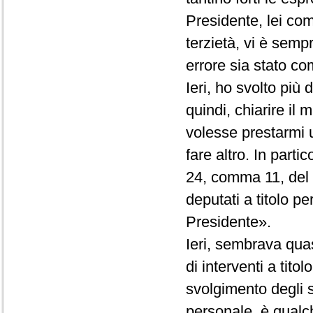
Presidente, lei co
terzietà, vi è semp
errore sia stato com
Ieri, ho svolto più
quindi, chiarire il
volesse prestarmi 
fare altro. In partic
24, comma 11, del R
deputati a titolo p
Presidente».
Ieri, sembrava quas
di interventi a tito
svolgimento degli st
personale, è qualc