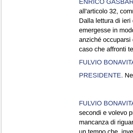
ENRICO GASBA
all'articolo 32, co
Dalla lettura di ier
emergesse in modo
anziché occuparsi d
caso che affronti t
FULVIO BONAVI
PRESIDENTE
. Ne
FULVIO BONAVI
secondi e volevo pr
mancanza di riguar
un tempo che, invec