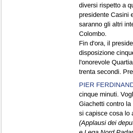
diversi rispetto a q
presidente Casini e
saranno gli altri in
Colombo.
Fin d'ora, il presi
disposizione cinque
l'onorevole Quartia
trenta secondi. Pre
PIER FERDINAND
cinque minuti. Vogli
Giachetti contro la
si capisce cosa lo 
(Applausi dei deput
e Lega Nord Padan