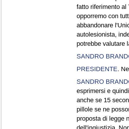
fatto riferimento a
opporremo con tutte
abbandonare l'Uni
autolesionista, ind
potrebbe valutare l
SANDRO BRANDO
PRESIDENTE
. Ne
SANDRO BRANDO
esprimersi e quindi
anche se 15 second
pillole se ne poss
proposta di legge n
dell'ingiustizia. No