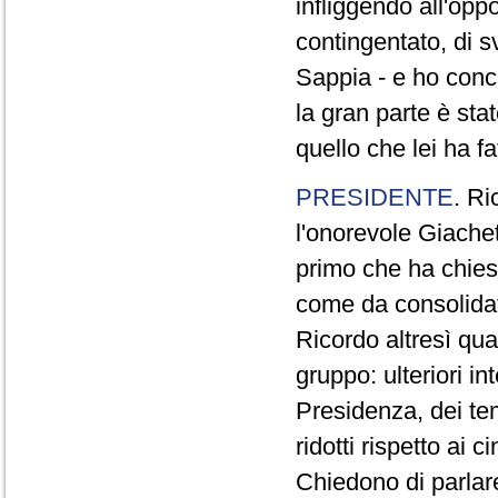
infliggendo all'opp
contingentato, di s
Sappia - e ho concl
la gran parte è sta
quello che lei ha fa
PRESIDENTE
. Ri
l'onorevole Giachet
primo che ha chiest
come da consolidat
Ricordo altresì qua
gruppo: ulteriori i
Presidenza, dei te
ridotti rispetto ai
Chiedono di parlare