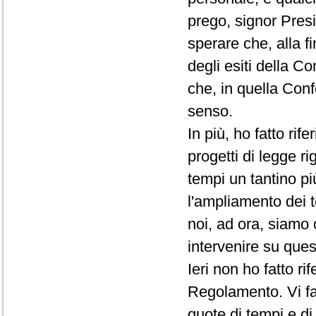
prego, signor Presi
sperare che, alla f
degli esiti della C
che, in quella Conf
senso.
In più, ho fatto rif
progetti di legge ri
tempi un tantino pi
l'ampliamento dei t
noi, ad ora, siamo 
intervenire su que
Ieri non ho fatto r
Regolamento. Vi fac
quote di tempi e d