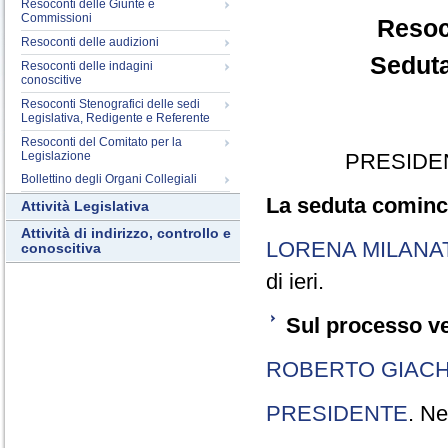
Resoconti delle Giunte e
Commissioni
Resoc
Resoconti delle audizioni
Seduta
Resoconti delle indagini
conoscitive
Resoconti Stenografici delle sedi
Legislativa, Redigente e Referente
Resoconti del Comitato per la
Legislazione
PRESIDE
Bollettino degli Organi Collegiali
La seduta cominci
Attività Legislativa
Attività di indirizzo, controllo e
LORENA MILANA
conoscitiva
di ieri.
Sul processo ve
ROBERTO GIACH
PRESIDENTE
. Ne