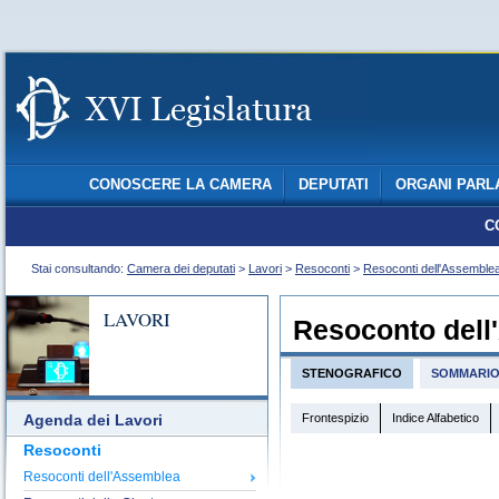
CONOSCERE LA CAMERA
DEPUTATI
ORGANI PARL
C
Stai consultando:
Camera dei deputati
>
Lavori
>
Resoconti
>
Resoconti dell'Assemble
LAVORI
Resoconto dell
STENOGRAFICO
SOMMARI
Frontespizio
Indice Alfabetico
Agenda dei Lavori
Resoconti
Resoconti dell'Assemblea