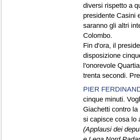
diversi rispetto a q
presidente Casini e
saranno gli altri in
Colombo.
Fin d'ora, il presi
disposizione cinque
l'onorevole Quartia
trenta secondi. Pre
PIER FERDINAND
cinque minuti. Vogli
Giachetti contro la
si capisce cosa lo 
(Applausi dei deput
e Lega Nord Padan