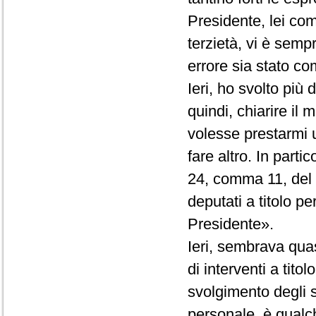
Presidente, lei co
terzietà, vi è semp
errore sia stato com
Ieri, ho svolto più
quindi, chiarire il
volesse prestarmi 
fare altro. In partic
24, comma 11, del R
deputati a titolo p
Presidente».
Ieri, sembrava quas
di interventi a tito
svolgimento degli st
personale, è qualc