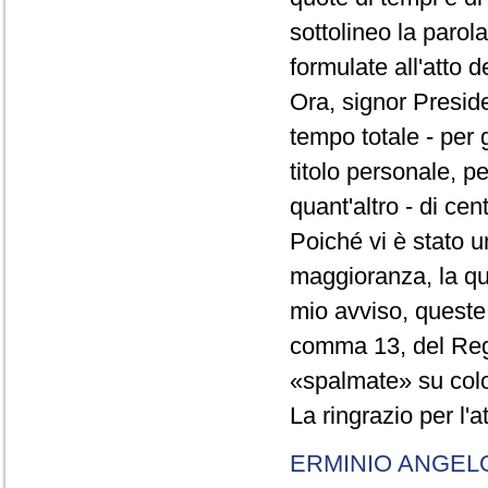
sottolineo la parol
formulate all'atto 
Ora, signor Presid
tempo totale - per g
titolo personale, p
quant'altro - di cen
Poiché vi è stato u
maggioranza, la qual
mio avviso, queste 
comma 13, del Re
«spalmate» su color
La ringrazio per l'
ERMINIO ANGEL