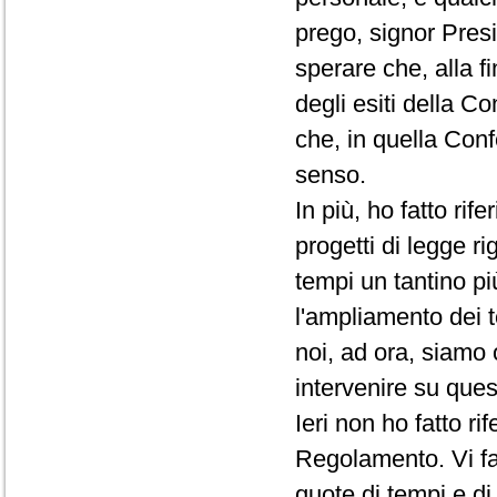
prego, signor Presi
sperare che, alla f
degli esiti della C
che, in quella Conf
senso.
In più, ho fatto rif
progetti di legge ri
tempi un tantino pi
l'ampliamento dei t
noi, ad ora, siamo 
intervenire su que
Ieri non ho fatto r
Regolamento. Vi fac
quote di tempi e d