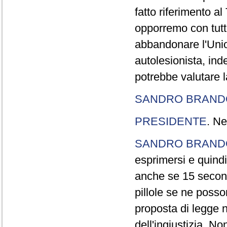
fatto riferimento a
opporremo con tutte
abbandonare l'Uni
autolesionista, ind
potrebbe valutare l
SANDRO BRANDO
PRESIDENTE
. Ne
SANDRO BRANDO
esprimersi e quindi
anche se 15 second
pillole se ne poss
proposta di legge n
dell'ingiustizia. No