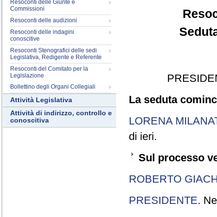
Resoconti delle Giunte e
Commissioni
Resoc
Resoconti delle audizioni
Seduta
Resoconti delle indagini
conoscitive
Resoconti Stenografici delle sedi
Legislativa, Redigente e Referente
Resoconti del Comitato per la
Legislazione
PRESIDE
Bollettino degli Organi Collegiali
La seduta cominci
Attività Legislativa
Attività di indirizzo, controllo e
LORENA MILANA
conoscitiva
di ieri.
Sul processo ve
ROBERTO GIACH
PRESIDENTE
. Ne