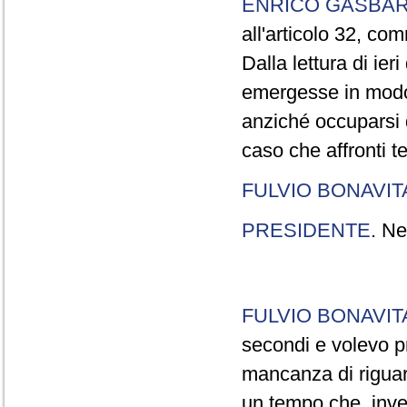
ENRICO GASBA
all'articolo 32, co
Dalla lettura di ier
emergesse in modo
anziché occuparsi d
caso che affronti t
FULVIO BONAVI
PRESIDENTE
. Ne
FULVIO BONAVI
secondi e volevo pr
mancanza di riguar
un tempo che, invec