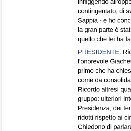
infliggendo all'opp
contingentato, di s
Sappia - e ho concl
la gran parte è sta
quello che lei ha fa
PRESIDENTE
. Ri
l'onorevole Giachet
primo che ha chiest
come da consolidat
Ricordo altresì qua
gruppo: ulteriori i
Presidenza, dei te
ridotti rispetto ai
Chiedono di parlare