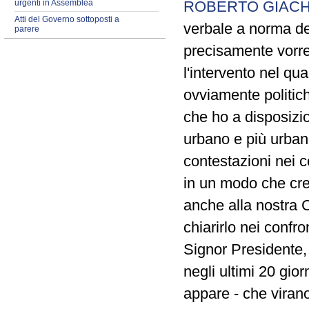
urgenti in Assemblea
ROBERTO GIACH
Atti del Governo sottoposti a
verbale a norma de
parere
precisamente vorrei
l'intervento nel qua
ovviamente politich
che ho a disposizio
urbano e più urbano 
contestazioni nei c
in un modo che cre
anche alla nostra 
chiarirlo nei confro
Signor Presidente, 
negli ultimi 20 gio
appare - che virano