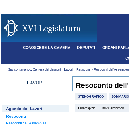
CONOSCERE LA CAMERA
DEPUTATI
ORGANI PARL
C
Stai consultando:
Camera dei deputati
>
Lavori
>
Resoconti
>
Resoconti dell'Assemble
LAVORI
Resoconto dell
STENOGRAFICO
SOMMARI
Frontespizio
Indice Alfabetico
Agenda dei Lavori
Resoconti
Resoconti dell'Assemblea