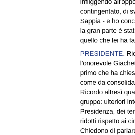
infliggendo all'opp
contingentato, di s
Sappia - e ho concl
la gran parte è sta
quello che lei ha fa
PRESIDENTE
. Ri
l'onorevole Giachet
primo che ha chiest
come da consolidat
Ricordo altresì qua
gruppo: ulteriori i
Presidenza, dei te
ridotti rispetto ai
Chiedono di parlare