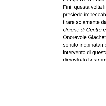
Fini, questa volta l
presiede impeccabi
tirare solamente da
Unione di Centro e F
Onorevole Giachett
sentito inopinatame
intervento di ques
dimostrato la strume
che il Presidente s
inconcepibile que
dei gruppi Unione di
del gruppo Popolo d