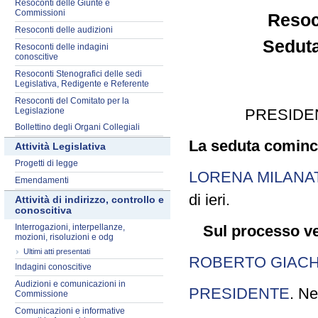
Resoconti delle Giunte e
Commissioni
Resoc
Resoconti delle audizioni
Seduta
Resoconti delle indagini
conoscitive
Resoconti Stenografici delle sedi
Legislativa, Redigente e Referente
Resoconti del Comitato per la
Legislazione
PRESIDE
Bollettino degli Organi Collegiali
La seduta cominci
Attività Legislativa
Progetti di legge
LORENA MILANA
Emendamenti
di ieri.
Attività di indirizzo, controllo e
conoscitiva
Interrogazioni, interpellanze,
Sul processo ve
mozioni, risoluzioni e odg
Ultimi atti presentati
ROBERTO GIACH
Indagini conoscitive
Audizioni e comunicazioni in
PRESIDENTE
. Ne
Commissione
Comunicazioni e informative