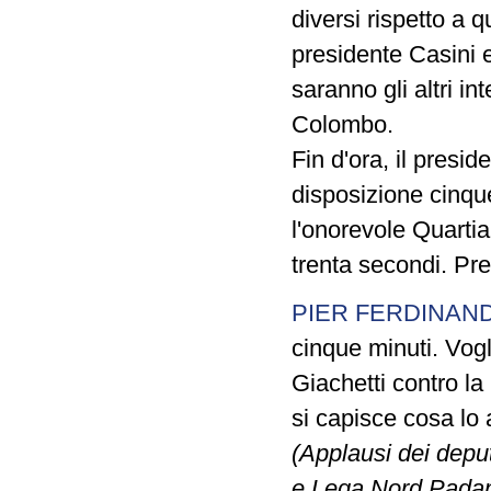
diversi rispetto a q
presidente Casini e
saranno gli altri in
Colombo.
Fin d'ora, il presi
disposizione cinque
l'onorevole Quartia
trenta secondi. Pre
PIER FERDINAND
cinque minuti. Vogli
Giachetti contro la
si capisce cosa lo 
(Applausi dei deput
e Lega Nord Padan