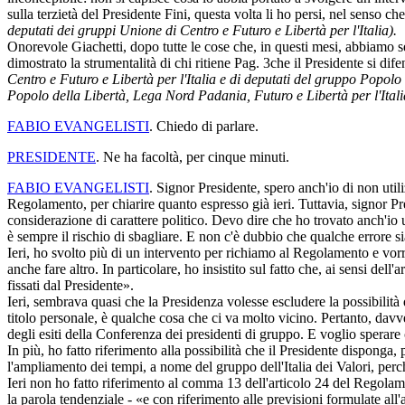
sulla terzietà del Presidente Fini, questa volta li ho persi, nel senso 
deputati dei gruppi Unione di Centro e Futuro e Libertà per l'Italia).
Onorevole Giachetti, dopo tutte le cose che, in questi mesi, abbiamo s
dimostrato la strumentalità di chi ritiene
Pag. 3
che il Presidente si di
Centro e Futuro e Libertà per l'Italia e di deputati del gruppo Popolo 
Popolo della Libertà, Lega Nord Padania, Futuro e Libertà per l'Italia
FABIO EVANGELISTI
. Chiedo di parlare.
PRESIDENTE
. Ne ha facoltà, per cinque minuti.
FABIO EVANGELISTI
. Signor Presidente, spero anch'io di non util
Regolamento, per chiarire quanto espresso già ieri. Tuttavia, signor Pr
considerazione di carattere politico. Devo dire che ho trovato anch'io u
è sempre il rischio di sbagliare. E non c'è dubbio che qualche errore si
Ieri, ho svolto più di un intervento per richiamo al Regolamento e vorre
anche fare altro. In particolare, ho insistito sul fatto che, ai sensi de
fissati dal Presidente».
Ieri, sembrava quasi che la Presidenza volesse escludere la possibilità d
titolo personale, è qualche cosa che ci va molto vicino. Pertanto, davve
degli esiti della Conferenza dei presidenti di gruppo. E voglio sperare 
In più, ho fatto riferimento alla possibilità che il Presidente disponga,
l'ampliamento dei tempi, a nome del gruppo dell'Italia dei Valori, perc
Ieri non ho fatto riferimento al comma 13 dell'articolo 24 del Regolame
la parola tendenziale - «e con riferimento alle previsioni formulate all'