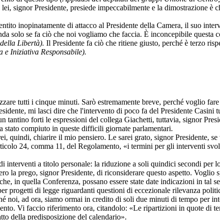
che lei, signor Presidente, presiede impeccabilmente e la dimostrazione è 
entito inopinatamente di attacco al Presidente della Camera, il suo inte
fenda solo se fa ciò che noi vogliamo che faccia. È inconcepibile quest
della Libertà).
Il Presidente fa ciò che ritiene giusto, perché è terzo rispe
 e Iniziativa Responsabile).
izzare tutti i cinque minuti. Sarò estremamente breve, perché voglio fare
esidente, mi lasci dire che l'intervento di poco fa del Presidente Casini 
n tantino forti le espressioni del collega Giachetti, tuttavia, signor Pres
a stato compiuto in queste difficili giornate parlamentari.
i, quindi, chiarire il mio pensiero. Le sarei grato, signor Presidente, s
ll'articolo 24, comma 11, del Regolamento, «i termini per gli interventi sv
i interventi a titolo personale: la riduzione a soli quindici secondi per l
ro la prego, signor Presidente, di riconsiderare questo aspetto. Voglio sp
che, in quella Conferenza, possano essere state date indicazioni in tal s
 per progetti di legge riguardanti questioni di eccezionale rilevanza polit
hé noi, ad ora, siamo ormai in credito di soli due minuti di tempo per i
nto. Vi faccio riferimento ora, citandolo: «Le ripartizioni in quote di 
atto della predisposizione del calendario».