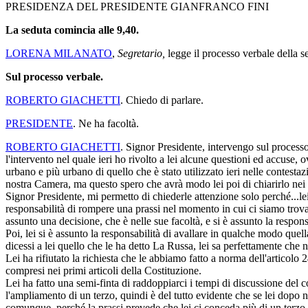
PRESIDENZA DEL PRESIDENTE GIANFRANCO FINI
La seduta comincia alle 9,40.
LORENA MILANATO
,
Segretario,
legge il processo verbale della se
Sul processo verbale.
ROBERTO GIACHETTI
. Chiedo di parlare.
PRESIDENTE
. Ne ha facoltà.
ROBERTO GIACHETTI
. Signor Presidente, intervengo sul process
l'intervento nel quale ieri ho rivolto a lei alcune questioni ed accuse,
urbano e più urbano di quello che è stato utilizzato ieri nelle contesta
nostra Camera, ma questo spero che avrà modo lei poi di chiarirlo nei c
Signor Presidente, mi permetto di chiederle attenzione solo perché...le
responsabilità di rompere una prassi nel momento in cui ci siamo trovat
assunto una decisione, che è nelle sue facoltà, e si è assunto la respons
Poi, lei si è assunto la responsabilità di avallare in qualche modo q
dicessi a lei quello che le ha detto La Russa, lei sa perfettamente ch
Lei ha rifiutato la richiesta che le abbiamo fatto a norma dell'artico
compresi nei primi articoli della Costituzione.
Lei ha fatto una semi-finta di raddoppiarci i tempi di discussione del 
l'ampliamento di un terzo, quindi è del tutto evidente che se lei dopo
comunque, perché la prassi prevede che lei ci conceda più di un terzo.