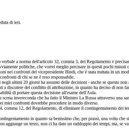
duta di ieri.
o verbale a norma dell'articolo 32, comma 3, del Regolamento e precisame
 ovviamente politiche, che vorrei meglio precisare in questi pochi minuti 
zioni nei confronti del vicepresidente Bindi, che è stata trattata in un m
onfronti di chi se ne è reso responsabile.
i negli ultimi 20 giorni ha assunto delle decisioni - anche se questo non 
i a discutere del conflitto di attribuzione, in quanto ha deciso di non fa
abilità di portare questa decisione all'esame dell'Aula.
uella scena invereconda che ha fatto il Ministro La Russa attraverso un
e nei miei confronti dovrebbe procedere in modo diverso.
lo 24, comma 12, del Regolamento, di eliminare il contingentamento dei te
contingentamento in quanto sa benissimo che, per prassi, una volta che s
 non aggiunge un terzo, non ci ha dato un raddoppio dei tempi, ma, se va