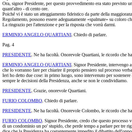
Ora, signor Presidente, per questo provvedimento era stato previsto un t
quant'altro - di cento ore.
Poiché vi è stato un atteggiamento fideistico da parte della maggioranza
Regolamento, possono essere adeguatamente «spalmate» su coloro che 
La ringrazio per l'attenzione e per la risposta che vorrà darmi.
ERMINIO ANGELO QUARTIANI
. Chiedo di parlare.
Pag. 4
PRESIDENTE
. Ne ha facoltà. Onorevole Quartiani, le ricordo che ha
ERMINIO ANGELO QUARTIANI
. Signor Presidente, intervengo a
che lo vorranno fare per chiarire il proprio pensiero sul processo verba
Ieri ho detto due cose: in primo luogo, sono intervenuto per sostenere ch
sempre le decisioni della Presidenza, anche se non le condividiamo.
PRESIDENTE
. Grazie, onorevole Quartiani.
FURIO COLOMBO
. Chiedo di parlare.
PRESIDENTE
. Ne ha facoltà. Onorevole Colombo, le ricordo che ha
FURIO COLOMBO
. Signor Presidente, credo che questo processo 
di un condominio un po' stupido, che perde tempo a parlare per tre rig
dice che la Presidenza ha costantemente impedito il dibattito dell'oppo