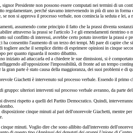
ale, signor Presidente non possono essere computati nei termini di un c
ritto regolamentare, perché stavamo intervenendo in più di uno in forma 
he, se non si approva il processo verbale, non comincia la seduta e lei, 
ndamenti, assumendo come principio il fatto che la prassi diventa sostanz
bilire attraverso la prassi se l'articolo 3 e gli emendamenti rientrino o 
fatto sul conflitto di interessi, avrebbe certo potuto invertire la prassi e
i ha consentito l'aumento di un terzo dei tempi. Mi pare di capire che s
i togliere anche il semplice diritto di esprimere opinioni in cinque sec
ppo per quanto riguarda il nostro dibattito.
no iniziato ad attaccarla ed a chiedere le sue dimissioni, si è comportato
infliggendo all'opposizione l'impossibilità, di fronte ad un tempo conting
 la gran parte è stato causa della maggioranza, dei suoi problemi e di que
norevole Giachetti è intervenuto sul processo verbale. Essendo il primo c
di gruppo: ulteriori interventi sul processo verbale avranno, da parte de
 diversi rispetto a quelli del Partito Democratico. Quindi, interverranno 
Colombo.
 a disposizione cinque minuti al pari dell'onorevole Giachetti, mentre pe
e.
 cinque minuti. Voglio dire che sono allibito dall'intervento dell'onorev
vento di questo tipo
(Applausi dei deputati dei gruppi Unione di Centro