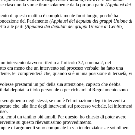
che ciascuno la vuole tirare solamente dalla propria parte
(Applausi dei
rvento di questa mattina è completamente fuori luogo, perché ha
a concezione del Parlamento
(Applausi dei deputati dei gruppi Unione di
tto alle parti
(Applausi dei deputati dei gruppi Unione di Centro,
 un intervento davvero riferito all'articolo 32, comma 2, del
tutto era meno che un intervento sul processo verbale: ha fatto una
idente, lei comprenderà che, quando si è in una posizione di terzietà, vi
e volesse prestarmi un po' della sua attenzione, capisco che debba
olti dai deputati a titolo personale o per richiami al Regolamento sono
o svolgimento degli stessi, se non è l'eliminazione degli interventi a
erare che, alla fine degli interventi sul processo verbale, lei informerà
enso.
ica, tempi un tantino più ampli. Per questo, ho chiesto di poter avere
ntervenire su questo rilevantissimo provvedimento.
tempi e di argomenti sono computate in via tendenziale» - e sottolineo