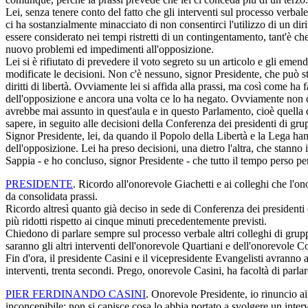
Lei, senza tenere conto del fatto che gli interventi sul processo verb
ci ha sostanzialmente minacciato di non consentirci l'utilizzo di un di
essere considerato nei tempi ristretti di un contingentamento, tant'è c
nuovo problemi ed impedimenti all'opposizione.
Lei si è rifiutato di prevedere il voto segreto su un articolo e gli eme
modificate le decisioni. Non c'è nessuno, signor Presidente, che può sta
diritti di libertà. Ovviamente lei si affida alla prassi, ma così come ha 
dell'opposizione e ancora una volta ce lo ha negato. Ovviamente non c
avrebbe mai assunto in quest'aula e in questo Parlamento, cioè quella d
sapere, in seguito alle decisioni della Conferenza dei presidenti di gru
Signor Presidente, lei, da quando il Popolo della Libertà e la Lega han
dell'opposizione. Lei ha preso decisioni, una dietro l'altra, che stanno 
Sappia - e ho concluso, signor Presidente - che tutto il tempo perso per
PRESIDENTE
. Ricordo all'onorevole Giachetti e ai colleghi che l'o
da consolidata prassi.
Ricordo altresì quanto già deciso in sede di Conferenza dei presidenti 
più ridotti rispetto ai cinque minuti precedentemente previsti.
Chiedono di parlare sempre sul processo verbale altri colleghi di gruppi
saranno gli altri interventi dell'onorevole Quartiani e dell'onorevole 
Fin d'ora, il presidente Casini e il vicepresidente Evangelisti avranno
interventi, trenta secondi. Prego, onorevole Casini, ha facoltà di parlar
PIER FERDINANDO CASINI
. Onorevole Presidente, io rinuncio ai
inconcepibile: non si capisce cosa lo abbia portato a svolgere un inter