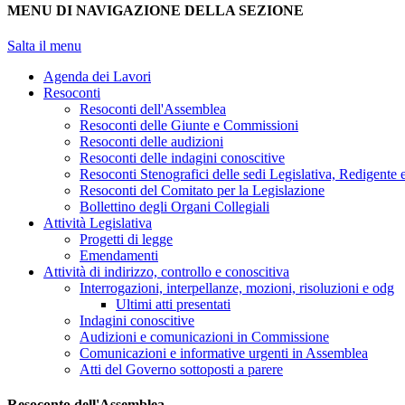
MENU DI NAVIGAZIONE DELLA SEZIONE
Salta il menu
Agenda dei Lavori
Resoconti
Resoconti dell'Assemblea
Resoconti delle Giunte e Commissioni
Resoconti delle audizioni
Resoconti delle indagini conoscitive
Resoconti Stenografici delle sedi Legislativa, Redigente 
Resoconti del Comitato per la Legislazione
Bollettino degli Organi Collegiali
Attività Legislativa
Progetti di legge
Emendamenti
Attività di indirizzo, controllo e conoscitiva
Interrogazioni, interpellanze, mozioni, risoluzioni e odg
Ultimi atti presentati
Indagini conoscitive
Audizioni e comunicazioni in Commissione
Comunicazioni e informative urgenti in Assemblea
Atti del Governo sottoposti a parere
Resoconto dell'Assemblea