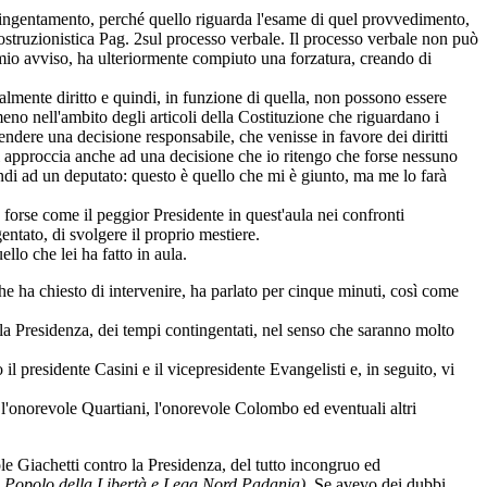
ontingentamento, perché quello riguarda l'esame di quel provvedimento,
ostruzionistica
Pag. 2
sul processo verbale. Il processo verbale non può
a mio avviso, ha ulteriormente compiuto una forzatura, creando di
ialmente diritto e quindi, in funzione di quella, non possono essere
meno nell'ambito degli articoli della Costituzione che riguardano i
 prendere una decisione responsabile, che venisse in favore dei diritti
i approccia anche ad una decisione che io ritengo che forse nessuno
ondi ad un deputato: questo è quello che mi è giunto, ma me lo farà
 forse come il peggior Presidente in quest'aula nei confronti
entato, di svolgere il proprio mestiere.
llo che lei ha fatto in aula.
he ha chiesto di intervenire, ha parlato per cinque minuti, così come
lla Presidenza, dei tempi contingentati, nel senso che saranno molto
il presidente Casini e il vicepresidente Evangelisti e, in seguito, vi
r l'onorevole Quartiani, l'onorevole Colombo ed eventuali altri
ole Giachetti contro la Presidenza, del tutto incongruo ed
, Popolo della Libertà e Lega Nord Padania).
Se avevo dei dubbi