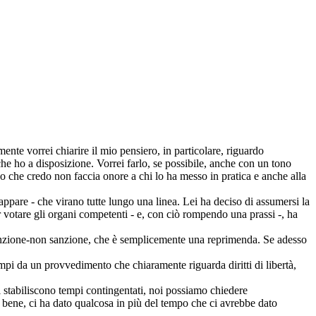
nte vorrei chiarire il mio pensiero, in particolare, riguardo
che ho a disposizione. Vorrei farlo, se possibile, anche con un tono
odo che credo non faccia onore a chi lo ha messo in pratica e anche alla
appare - che virano tutte lungo una linea. Lei ha deciso di assumersi la
r votare gli organi competenti - e, con ciò rompendo una prassi -, ha
a sanzione-non sanzione, che è semplicemente una reprimenda. Se adesso
mpi da un provvedimento che chiaramente riguarda diritti di libertà,
i stabiliscono tempi contingentati, noi possiamo chiedere
 bene, ci ha dato qualcosa in più del tempo che ci avrebbe dato