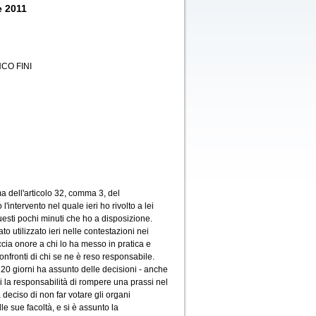
e 2011
CO FINI
a dell'articolo 32, comma 3, del
'intervento nel quale ieri ho rivolto a lei
uesti pochi minuti che ho a disposizione.
o utilizzato ieri nelle contestazioni nei
ccia onore a chi lo ha messo in pratica e
nfronti di chi se ne è reso responsabile.
i 20 giorni ha assunto delle decisioni - anche
i la responsabilità di rompere una prassi nel
 deciso di non far votare gli organi
e sue facoltà, e si è assunto la