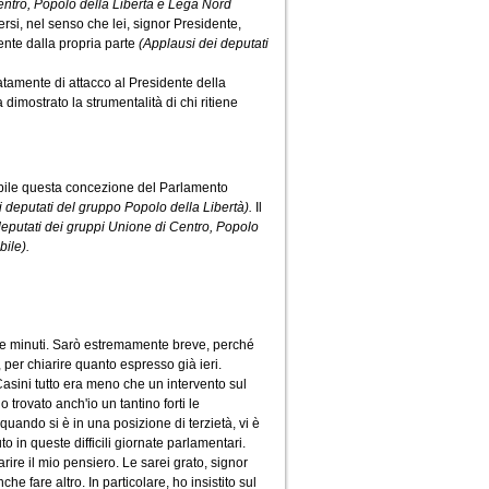
entro, Popolo della Libertà e Lega Nord
ersi, nel senso che lei, signor Presidente,
nte dalla propria parte
(Applausi dei deputati
atamente di attacco al Presidente della
imostrato la strumentalità di chi ritiene
pibile questa concezione del Parlamento
di deputati del gruppo Popolo della Libertà).
Il
deputati dei gruppi Unione di Centro, Popolo
bile).
nque minuti. Sarò estremamente breve, perché
 per chiarire quanto espresso già ieri.
 Casini tutto era meno che un intervento sul
 trovato anch'io un tantino forti le
quando si è in una posizione di terzietà, vi è
o in queste difficili giornate parlamentari.
arire il mio pensiero. Le sarei grato, signor
 fare altro. In particolare, ho insistito sul