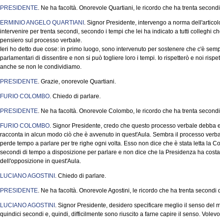
PRESIDENTE
. Ne ha facoltà. Onorevole Quartiani, le ricordo che ha trenta second
ERMINIO ANGELO QUARTIANI
. Signor Presidente, intervengo a norma dell'artic
intervenire per trenta secondi, secondo i tempi che lei ha indicato a tutti colleghi ch
pensiero sul processo verbale.
Ieri ho detto due cose: in primo luogo, sono intervenuto per sostenere che c'è sempre 
parlamentari di dissentire e non si può togliere loro i tempi. Io rispetterò e noi ri
anche se non le condividiamo.
PRESIDENTE
. Grazie, onorevole Quartiani.
FURIO COLOMBO
. Chiedo di parlare.
PRESIDENTE
. Ne ha facoltà. Onorevole Colombo, le ricordo che ha trenta secondi
FURIO COLOMBO
. Signor Presidente, credo che questo processo verbale debba 
racconta in alcun modo ciò che è avvenuto in quest'Aula. Sembra il processo verba
perde tempo a parlare per tre righe ogni volta. Esso non dice che è stata letta la 
secondi di tempo a disposizione per parlare e non dice che la Presidenza ha costan
dell'opposizione in quest'Aula.
LUCIANO AGOSTINI
. Chiedo di parlare.
PRESIDENTE
. Ne ha facoltà. Onorevole Agostini, le ricordo che ha trenta secondi
LUCIANO AGOSTINI
. Signor Presidente, desidero specificare meglio il senso del m
quindici secondi e, quindi, difficilmente sono riuscito a farne capire il senso. Volev