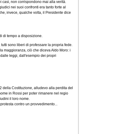
i casi, non corrispondono mai alla verità.
udici nei suoi confronti era tanto forte al
e, invece, qualche volta, il Presidente dice
di di tempo a disposizione.
tutti sono liberi di professare la propria fede.
ella maggioranza, ciò che diceva Aldo Moro: i
dalle leggi, dall'esempio dei propri
22 della Costituzione, alludevo alla perdita del
 nome in Rossi per poter rimanere nel regio
udini il loro nome.
di protesta contro un provvedimento...