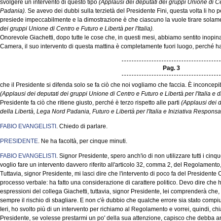
svolgere un intervento di questo tipo
(Applausi dei deputati dei gruppi Unione di C
Padania).
Se avevo dei dubbi sulla terzietà del Presidente Fini, questa volta li ho p
presiede impeccabilmente e la dimostrazione è che ciascuno la vuole tirare solame
dei gruppi Unione di Centro e Futuro e Libertà per l'Italia).
Onorevole Giachetti, dopo tutte le cose che, in questi mesi, abbiamo sentito inopin
Camera, il suo intervento di questa mattina è completamente fuori luogo, perché ha d
Pag. 3
che il Presidente si difenda solo se fa ciò che noi vogliamo che faccia. È inconce
(Applausi dei deputati dei gruppi Unione di Centro e Futuro e Libertà per l'Italia e 
Presidente fa ciò che ritiene giusto, perché è terzo rispetto alle parti
(Applausi dei 
della Libertà, Lega Nord Padania, Futuro e Libertà per l'Italia e Iniziativa Responsa
FABIO EVANGELISTI
. Chiedo di parlare.
PRESIDENTE
. Ne ha facoltà, per cinque minuti.
FABIO EVANGELISTI
. Signor Presidente, spero anch'io di non utilizzare tutti i ci
voglio fare un intervento davvero riferito all'articolo 32, comma 2, del Regolamento,
Tuttavia, signor Presidente, mi lasci dire che l'intervento di poco fa del Presidente
processo verbale: ha fatto una considerazione di carattere politico. Devo dire che ho
espressioni del collega Giachetti, tuttavia, signor Presidente, lei comprenderà che, 
sempre il rischio di sbagliare. E non c'è dubbio che qualche errore sia stato compiut
Ieri, ho svolto più di un intervento per richiamo al Regolamento e vorrei, quindi, chi
Presidente, se volesse prestarmi un po' della sua attenzione, capisco che debba anche