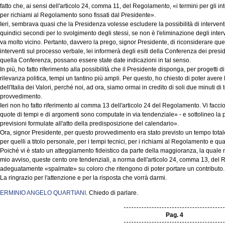
fatto che, ai sensi dell'articolo 24, comma 11, del Regolamento, «i termini per gli int
per richiami al Regolamento sono fissati dal Presidente».
Ieri, sembrava quasi che la Presidenza volesse escludere la possibilità di interventi 
quindici secondi per lo svolgimento degli stessi, se non è l'eliminazione degli inter
va molto vicino. Pertanto, davvero la prego, signor Presidente, di riconsiderare ques
interventi sul processo verbale, lei informerà degli esiti della Conferenza dei presi
quella Conferenza, possano essere state date indicazioni in tal senso.
In più, ho fatto riferimento alla possibilità che il Presidente disponga, per progetti 
rilevanza politica, tempi un tantino più ampli. Per questo, ho chiesto di poter ave
dell'Italia dei Valori, perché noi, ad ora, siamo ormai in credito di soli due minuti d
provvedimento.
Ieri non ho fatto riferimento al comma 13 dell'articolo 24 del Regolamento. Vi faccio 
quote di tempi e di argomenti sono computate in via tendenziale» - e sottolineo la p
previsioni formulate all'atto della predisposizione del calendario».
Ora, signor Presidente, per questo provvedimento era stato previsto un tempo totale 
per quelli a titolo personale, per i tempi tecnici, per i richiami al Regolamento e quan
Poiché vi è stato un atteggiamento fideistico da parte della maggioranza, la quale non
mio avviso, queste cento ore tendenziali, a norma dell'articolo 24, comma 13, de
adeguatamente «spalmate» su coloro che ritengono di poter portare un contributo.
La ringrazio per l'attenzione e per la risposta che vorrà darmi.
ERMINIO ANGELO QUARTIANI
. Chiedo di parlare.
Pag. 4