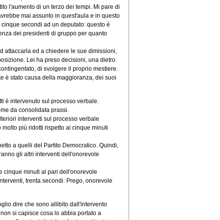
to l'aumento di un terzo dei tempi. Mi pare di
avrebbe mai assunto in quest'aula e in questo
in cinque secondi ad un deputato: questo è
renza dei presidenti di gruppo per quanto
d attaccarla ed a chiedere le sue dimissioni,
posizione. Lei ha preso decisioni, una dietro
contingentato, di svolgere il proprio mestiere.
rte è stato causa della maggioranza, dei suoi
tti è intervenuto sul processo verbale.
come da consolidata prassi.
teriori interventi sul processo verbale
olto più ridotti rispetto ai cinque minuti
etto a quelli del Partito Democratico. Quindi,
anno gli altri interventi dell'onorevole
e cinque minuti al pari dell'onorevole
interventi, trenta secondi. Prego, onorevole
glio dire che sono allibito dall'intervento
 non si capisce cosa lo abbia portato a