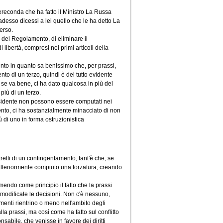
ereconda che ha fatto il Ministro La Russa
esso dicessi a lei quello che le ha detto La
erso.
, del Regolamento, di eliminare il
ibertà, compresi nei primi articoli della
ento in quanto sa benissimo che, per prassi,
to di un terzo, quindi è del tutto evidente
se va bene, ci ha dato qualcosa in più del
iù di un terzo.
residente non possono essere computati nei
nto, ci ha sostanzialmente minacciato di non
ù di uno in forma ostruzionistica
etti di un contingentamento, tant'è che, se
 ulteriormente compiuto una forzatura, creando
umendo come principio il fatto che la prassi
 modificate le decisioni. Non c'è nessuno,
amenti rientrino o meno nell'ambito degli
 alla prassi, ma così come ha fatto sul conflitto
sabile, che venisse in favore dei diritti