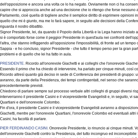
dell'opposizione e ancora una volta ce lo ha negato. Ovviamente non ci ha consenti
capire che si approccia anche ad una decisione che io ritengo che forse nessuno 
Parlamento, cioè quella di togliere anche il semplice diritto di esprimere opinioni 
quello che mi è giunto, ma me lo farà sapere, in seguito alle decisioni della Confe
riguarda il nostro dibattito.
Signor Presidente, lei, da quando il Popolo della Libertà e la Lega hanno iniziato a
si è comportato forse come il peggior Presidente in quest'aula nei confronti dell'op
l'altra, che stanno infliggendo all'opposizione l'impossibilità, di fronte ad un tempo 
Sappia - e ho concluso, signor Presidente - che tutto il tempo perso per la gran pa
problemi e di quello che lei ha fatto in aula.
PRESIDENTE
. Ricordo all'onorevole Giachetti e ai colleghi che l'onorevole Giache
Essendo il primo che ha chiesto di intervenire, ha parlato per cinque minuti, così 
Ricordo altresì quanto già deciso in sede di Conferenza dei presidenti di gruppo: ul
avranno, da parte della Presidenza, dei tempi contingentati, nel senso che saranno m
precedentemente previsti.
Chiedono di parlare sempre sul processo verbale altri colleghi di gruppi diversi risp
interverranno il presidente Casini e il vicepresidente Evangelisti e, in seguito, vi sar
Quartiani e dell'onorevole Colombo.
Fin d'ora, il presidente Casini e il vicepresidente Evangelisti avranno a disposizion
Giachetti, mentre per l'onorevole Quartiani, l'onorevole Colombo ed eventuali altri 
Casini, ha facoltà di parlare.
PIER FERDINANDO CASINI
. Onorevole Presidente, io rinuncio ai cinque minuti. Vo
dell'onorevole Giachetti contro la Presidenza, del tutto incongruo ed inconcepibile: