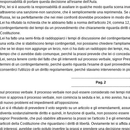
responsabilità di portare questa decisione all'esame dell'Aula.
Poi, lei si è assunto la responsabilità di avallare in qualche modo quella scena inv
attraverso una sanzione-non sanzione, che è semplicemente una reprimenda. Se ad
Russa, lei sa perfettamente che nei miei confronti dovrebbe procedere in modo div
Lei ha rifiutato la richiesta che le abbiamo fatto a norma dell'articolo 24, comma 12
contingentamento dei tempi da un provvedimento che chiaramente riguarda diritti di l
Costituzione.
Lei ha fatto una semi-finta di raddoppiarci i tempi di discussione del contingentam
una volta che si stabiliscono tempi contingentati, noi possiamo chiedere l'ampliamen
che se lei dopo non aggiunge un terzo, non ci ha dato un raddoppio dei tempi, ma, 
tempo che ci avrebbe dato comunque, perché la prassi prevede che lei ci conceda p
Lei, senza tenere conto del fatto che gli interventi sul processo verbale, signor P
termini di un contingentamento, perché quello riguarda l'esame di quel provvedime
consentirci l'utilizzo di un diritto regolamentare, perché stavamo intervenendo in pi
Pag. 2
sul processo verbale. Il processo verbale non può essere considerato nei tempi ristr
non si approva il processo verbale, non comincia la seduta e lei, a mio avviso, ha
di nuovo problemi ed impedimenti all'opposizione.
Lei si è rifiutato di prevedere il voto segreto su un articolo e gli emendamenti, ass
diventa sostanzialmente diritto e quindi, in funzione di quella, non possono essere
signor Presidente, che può stabilire attraverso la prassi se l'articolo 3 e gli emend
articoli della Costituzione che riguardano i diritti di libertà. Ovviamente lei si affida
di interessi, avrebbe certo potuto invertire la prassi e prendere una decisione respon