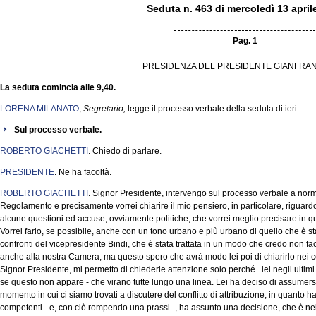
Seduta n. 463 di mercoledì 13 april
Pag. 1
PRESIDENZA DEL PRESIDENTE GIANFRAN
La seduta comincia alle 9,40.
LORENA MILANATO
,
Segretario,
legge il processo verbale della seduta di ieri.
Sul processo verbale.
ROBERTO GIACHETTI
. Chiedo di parlare.
PRESIDENTE
. Ne ha facoltà.
ROBERTO GIACHETTI
. Signor Presidente, intervengo sul processo verbale a norm
Regolamento e precisamente vorrei chiarire il mio pensiero, in particolare, riguardo l
alcune questioni ed accuse, ovviamente politiche, che vorrei meglio precisare in q
Vorrei farlo, se possibile, anche con un tono urbano e più urbano di quello che è stat
confronti del vicepresidente Bindi, che è stata trattata in un modo che credo non fa
anche alla nostra Camera, ma questo spero che avrà modo lei poi di chiarirlo nei co
Signor Presidente, mi permetto di chiederle attenzione solo perché...lei negli ultim
se questo non appare - che virano tutte lungo una linea. Lei ha deciso di assumers
momento in cui ci siamo trovati a discutere del conflitto di attribuzione, in quanto ha
competenti - e, con ciò rompendo una prassi -, ha assunto una decisione, che è nell