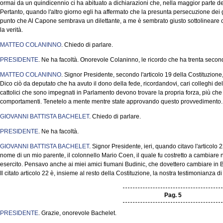
ormai da un quindicennio ci ha abituato a dichiarazioni che, nella maggior parte de
Pertanto, quando l'altro giorno egli ha affermato che la presunta persecuzione dei gi
punto che Al Capone sembrava un dilettante, a me è sembrato giusto sottolineare ch
la verità.
MATTEO COLANINNO
. Chiedo di parlare.
PRESIDENTE
. Ne ha facoltà. Onorevole Colaninno, le ricordo che ha trenta secon
MATTEO COLANINNO
. Signor Presidente, secondo l'articolo 19 della Costituzione, 
Dico ciò da deputato che ha avuto il dono della fede, ricordandovi, cari colleghi d
cattolici che sono impegnati in Parlamento devono trovare la propria forza, più che 
comportamenti. Tenetelo a mente mentre state approvando questo provvedimento.
GIOVANNI BATTISTA BACHELET
. Chiedo di parlare.
PRESIDENTE
. Ne ha facoltà.
GIOVANNI BATTISTA BACHELET
. Signor Presidente, ieri, quando citavo l'articolo 
nome di un mio parente, il colonnello Mario Coen, il quale fu costretto a cambiare
esercito. Pensavo anche ai miei amici fiumani Budinic, che dovettero cambiare in B
Il citato articolo 22 è, insieme al resto della Costituzione, la nostra testimonianza 
Pag. 5
PRESIDENTE
. Grazie, onorevole Bachelet.