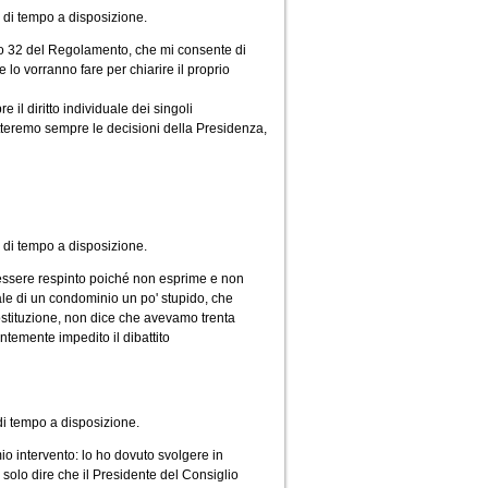
i di tempo a disposizione.
olo 32 del Regolamento, che mi consente di
e lo vorranno fare per chiarire il proprio
il diritto individuale dei singoli
spetteremo sempre le decisioni della Presidenza,
 di tempo a disposizione.
essere respinto poiché non esprime e non
le di un condominio un po' stupido, che
Costituzione, non dice che avevamo trenta
temente impedito il dibattito
 di tempo a disposizione.
io intervento: lo ho dovuto svolgere in
o solo dire che il Presidente del Consiglio