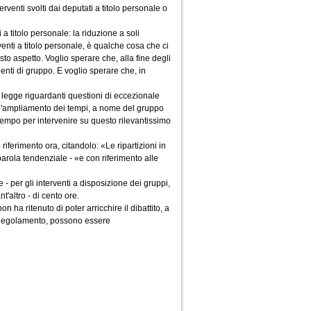
erventi svolti dai deputati a titolo personale o
a titolo personale: la riduzione a soli
venti a titolo personale, è qualche cosa che ci
to aspetto. Voglio sperare che, alla fine degli
denti di gruppo. E voglio sperare che, in
di legge riguardanti questioni di eccezionale
re l'ampliamento dei tempi, a nome del gruppo
i tempo per intervenire su questo rilevantissimo
riferimento ora, citandolo: «Le ripartizioni in
arola tendenziale - «e con riferimento alle
- per gli interventi a disposizione dei gruppi,
t'altro - di cento ore.
 ha ritenuto di poter arricchire il dibattito, a
l Regolamento, possono essere