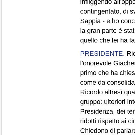
infliggendo all'opp
contingentato, di s
Sappia - e ho concl
la gran parte è sta
quello che lei ha fa
PRESIDENTE
. Ri
l'onorevole Giachet
primo che ha chiest
come da consolidat
Ricordo altresì qua
gruppo: ulteriori i
Presidenza, dei te
ridotti rispetto ai
Chiedono di parlare