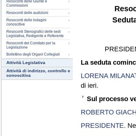
Resoconti delle Giunte e
Commissioni
Resoc
Resoconti delle audizioni
Seduta
Resoconti delle indagini
conoscitive
Resoconti Stenografici delle sedi
Legislativa, Redigente e Referente
Resoconti del Comitato per la
Legislazione
PRESIDE
Bollettino degli Organi Collegiali
La seduta cominci
Attività Legislativa
Attività di indirizzo, controllo e
LORENA MILANA
conoscitiva
di ieri.
Sul processo ve
ROBERTO GIACH
PRESIDENTE
. Ne