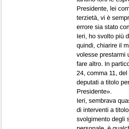
Presidente, lei co
terzietà, vi è semp
errore sia stato com
Ieri, ho svolto più
quindi, chiarire il
volesse prestarmi 
fare altro. In partic
24, comma 11, del R
deputati a titolo p
Presidente».
Ieri, sembrava quas
di interventi a tito
svolgimento degli st
personale, è qualc