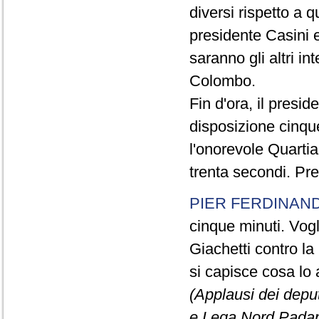
diversi rispetto a q
presidente Casini e
saranno gli altri in
Colombo.
Fin d'ora, il presi
disposizione cinque
l'onorevole Quartia
trenta secondi. Pre
PIER FERDINAND
cinque minuti. Vogli
Giachetti contro la
si capisce cosa lo 
(Applausi dei deput
e Lega Nord Padan