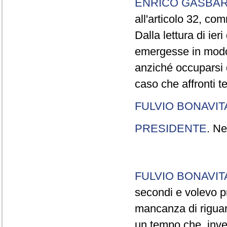
ENRICO GASBA
all'articolo 32, co
Dalla lettura di ier
emergesse in modo
anziché occuparsi d
caso che affronti t
FULVIO BONAVI
PRESIDENTE
. Ne
FULVIO BONAVI
secondi e volevo pr
mancanza di riguar
un tempo che, invec