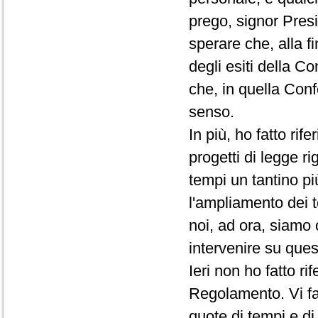
prego, signor Presi
sperare che, alla f
degli esiti della C
che, in quella Conf
senso.
In più, ho fatto rif
progetti di legge ri
tempi un tantino pi
l'ampliamento dei t
noi, ad ora, siamo 
intervenire su que
Ieri non ho fatto r
Regolamento. Vi fac
quote di tempi e d