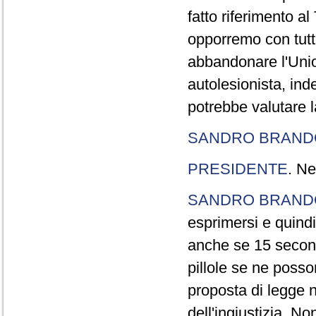
fatto riferimento a
opporremo con tutte
abbandonare l'Uni
autolesionista, ind
potrebbe valutare l
SANDRO BRANDO
PRESIDENTE
. Ne
SANDRO BRANDO
esprimersi e quindi
anche se 15 second
pillole se ne poss
proposta di legge n
dell'ingiustizia. No