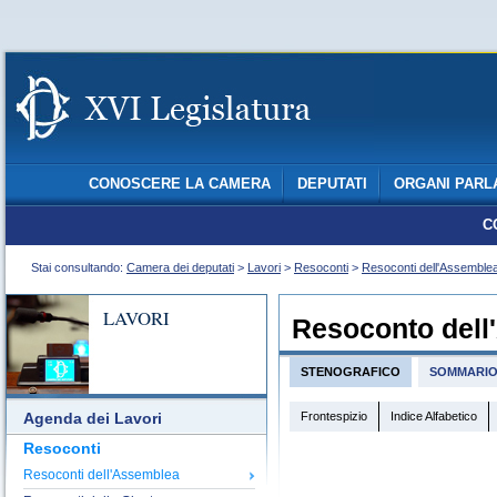
CONOSCERE LA CAMERA
DEPUTATI
ORGANI PARL
C
Stai consultando:
Camera dei deputati
>
Lavori
>
Resoconti
>
Resoconti dell'Assemble
LAVORI
Resoconto dell
STENOGRAFICO
SOMMARI
Frontespizio
Indice Alfabetico
Agenda dei Lavori
Resoconti
Resoconti dell'Assemblea