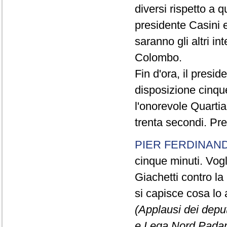
diversi rispetto a q
presidente Casini e
saranno gli altri in
Colombo.
Fin d'ora, il presi
disposizione cinque
l'onorevole Quartia
trenta secondi. Pre
PIER FERDINAND
cinque minuti. Vogli
Giachetti contro la
si capisce cosa lo 
(Applausi dei deput
e Lega Nord Padan