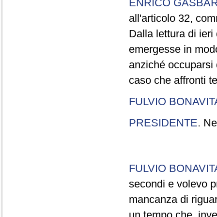
ENRICO GASBA
all'articolo 32, co
Dalla lettura di ier
emergesse in modo
anziché occuparsi d
caso che affronti t
FULVIO BONAVI
PRESIDENTE
. Ne
FULVIO BONAVI
secondi e volevo pr
mancanza di riguar
un tempo che, invec