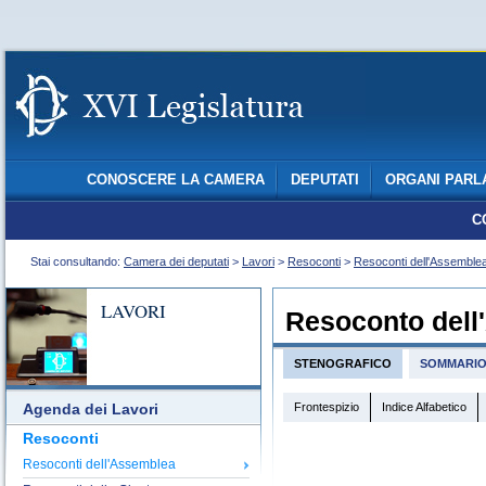
CONOSCERE LA CAMERA
DEPUTATI
ORGANI PARL
C
Stai consultando:
Camera dei deputati
>
Lavori
>
Resoconti
>
Resoconti dell'Assemble
LAVORI
Resoconto dell
STENOGRAFICO
SOMMARI
Frontespizio
Indice Alfabetico
Agenda dei Lavori
Resoconti
Resoconti dell'Assemblea