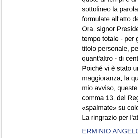
sottolineo la parol
formulate all'atto 
Ora, signor Presid
tempo totale - per g
titolo personale, p
quant'altro - di cen
Poiché vi è stato u
maggioranza, la qual
mio avviso, queste 
comma 13, del Re
«spalmate» su color
La ringrazio per l'
ERMINIO ANGEL