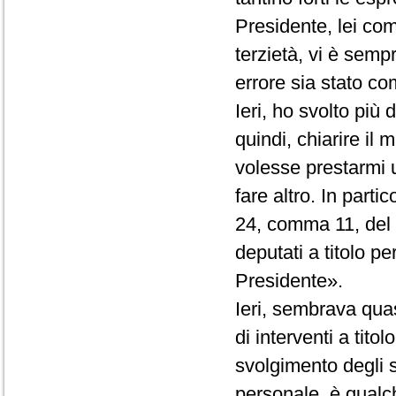
Presidente, lei co
terzietà, vi è semp
errore sia stato com
Ieri, ho svolto più
quindi, chiarire il
volesse prestarmi 
fare altro. In partic
24, comma 11, del R
deputati a titolo p
Presidente».
Ieri, sembrava quas
di interventi a tito
svolgimento degli st
personale, è qualc