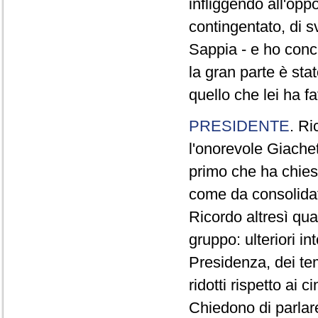
infliggendo all'opp
contingentato, di s
Sappia - e ho concl
la gran parte è sta
quello che lei ha fa
PRESIDENTE
. Ri
l'onorevole Giachet
primo che ha chiest
come da consolidat
Ricordo altresì qua
gruppo: ulteriori i
Presidenza, dei te
ridotti rispetto ai
Chiedono di parlare