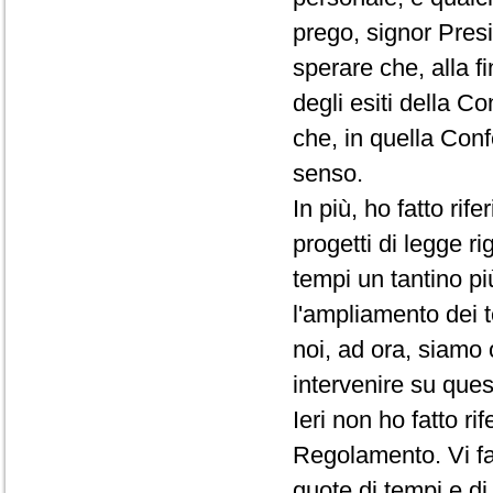
prego, signor Presi
sperare che, alla f
degli esiti della C
che, in quella Conf
senso.
In più, ho fatto rif
progetti di legge ri
tempi un tantino pi
l'ampliamento dei t
noi, ad ora, siamo 
intervenire su que
Ieri non ho fatto r
Regolamento. Vi fac
quote di tempi e d