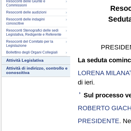
Resoconti delle Giunte e
Commissioni
Resoc
Resoconti delle audizioni
Seduta
Resoconti delle indagini
conoscitive
Resoconti Stenografici delle sedi
Legislativa, Redigente e Referente
Resoconti del Comitato per la
Legislazione
PRESIDE
Bollettino degli Organi Collegiali
La seduta cominci
Attività Legislativa
Attività di indirizzo, controllo e
LORENA MILANA
conoscitiva
di ieri.
Sul processo ve
ROBERTO GIACH
PRESIDENTE
. Ne