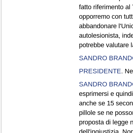
fatto riferimento a
opporremo con tutte
abbandonare l'Uni
autolesionista, ind
potrebbe valutare l
SANDRO BRANDO
PRESIDENTE
. Ne
SANDRO BRANDO
esprimersi e quindi
anche se 15 second
pillole se ne poss
proposta di legge n
dell'ingiustizia. No