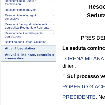
Resoconti delle Giunte e
Commissioni
Resoc
Resoconti delle audizioni
Seduta
Resoconti delle indagini
conoscitive
Resoconti Stenografici delle sedi
Legislativa, Redigente e Referente
Resoconti del Comitato per la
Legislazione
PRESIDE
Bollettino degli Organi Collegiali
La seduta cominci
Attività Legislativa
Attività di indirizzo, controllo e
LORENA MILANA
conoscitiva
di ieri.
Sul processo ve
ROBERTO GIACH
PRESIDENTE
. Ne