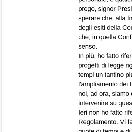
prego, signor Presi
sperare che, alla f
degli esiti della C
che, in quella Conf
senso.
In più, ho fatto rif
progetti di legge ri
tempi un tantino pi
l'ampliamento dei t
noi, ad ora, siamo 
intervenire su que
Ieri non ho fatto r
Regolamento. Vi fac
quote di tempi e d