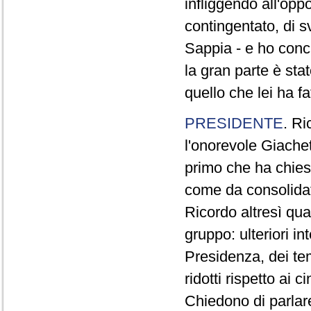
infliggendo all'opp
contingentato, di s
Sappia - e ho concl
la gran parte è sta
quello che lei ha fa
PRESIDENTE
. Ri
l'onorevole Giachet
primo che ha chiest
come da consolidat
Ricordo altresì qua
gruppo: ulteriori i
Presidenza, dei te
ridotti rispetto ai
Chiedono di parlare