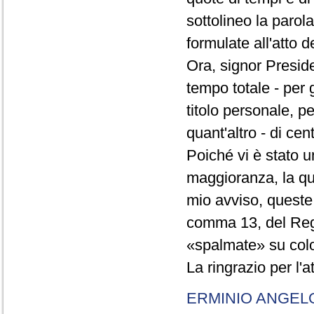
sottolineo la parol
formulate all'atto 
Ora, signor Presid
tempo totale - per g
titolo personale, p
quant'altro - di cen
Poiché vi è stato u
maggioranza, la qual
mio avviso, queste 
comma 13, del Re
«spalmate» su color
La ringrazio per l'
ERMINIO ANGEL