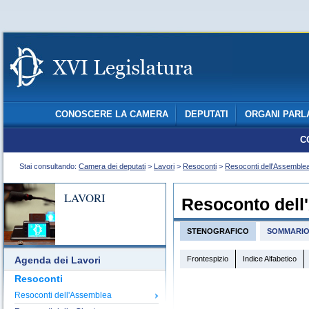
CONOSCERE LA CAMERA
DEPUTATI
ORGANI PARL
C
Stai consultando:
Camera dei deputati
>
Lavori
>
Resoconti
>
Resoconti dell'Assemble
LAVORI
Resoconto dell
STENOGRAFICO
SOMMARI
Frontespizio
Indice Alfabetico
Agenda dei Lavori
Resoconti
Resoconti dell'Assemblea