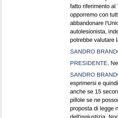
fatto riferimento a
opporremo con tutte
abbandonare l'Uni
autolesionista, ind
potrebbe valutare l
SANDRO BRANDO
PRESIDENTE
. Ne
SANDRO BRANDO
esprimersi e quindi
anche se 15 second
pillole se ne poss
proposta di legge n
dell'ingiustizia. No