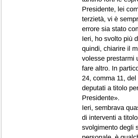
Presidente, lei co
terzietà, vi è semp
errore sia stato com
Ieri, ho svolto più
quindi, chiarire il
volesse prestarmi 
fare altro. In partic
24, comma 11, del R
deputati a titolo p
Presidente».
Ieri, sembrava quas
di interventi a tito
svolgimento degli st
personale, è qualc