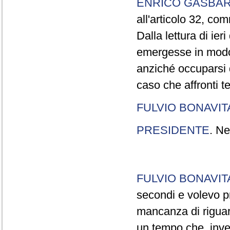
ENRICO GASBA
all'articolo 32, co
Dalla lettura di ier
emergesse in modo
anziché occuparsi d
caso che affronti t
FULVIO BONAVI
PRESIDENTE
. Ne
FULVIO BONAVI
secondi e volevo pr
mancanza di riguar
un tempo che, invec