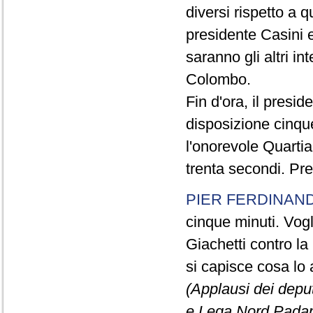
diversi rispetto a q
presidente Casini e
saranno gli altri in
Colombo.
Fin d'ora, il presi
disposizione cinque
l'onorevole Quartia
trenta secondi. Pre
PIER FERDINAND
cinque minuti. Vogli
Giachetti contro la
si capisce cosa lo 
(Applausi dei deput
e Lega Nord Padan