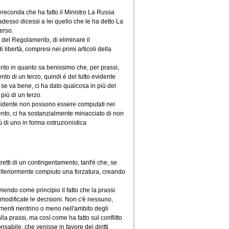
ereconda che ha fatto il Ministro La Russa
esso dicessi a lei quello che le ha detto La
erso.
, del Regolamento, di eliminare il
ibertà, compresi nei primi articoli della
ento in quanto sa benissimo che, per prassi,
to di un terzo, quindi è del tutto evidente
se va bene, ci ha dato qualcosa in più del
iù di un terzo.
residente non possono essere computati nei
nto, ci ha sostanzialmente minacciato di non
ù di uno in forma ostruzionistica
etti di un contingentamento, tant'è che, se
 ulteriormente compiuto una forzatura, creando
umendo come principio il fatto che la prassi
 modificate le decisioni. Non c'è nessuno,
amenti rientrino o meno nell'ambito degli
 alla prassi, ma così come ha fatto sul conflitto
sabile, che venisse in favore dei diritti