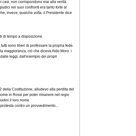
i casi, non corrispondono mai alla verità.
udici nei suoi confronti era tanto forte al
e, invece, qualche volta, il Presidente dice
di di tempo a disposizione.
tutti sono liberi di professare la propria fede.
ella maggioranza, ciò che diceva Aldo Moro: i
dalle leggi, dall'esempio dei propri
22 della Costituzione, alludevo alla perdita del
 nome in Rossi per poter rimanere nel regio
udini il loro nome.
di protesta contro un provvedimento...