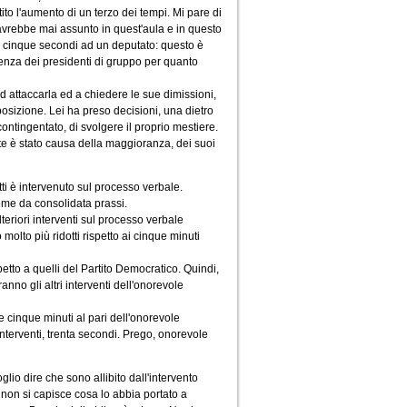
to l'aumento di un terzo dei tempi. Mi pare di
avrebbe mai assunto in quest'aula e in questo
in cinque secondi ad un deputato: questo è
renza dei presidenti di gruppo per quanto
d attaccarla ed a chiedere le sue dimissioni,
posizione. Lei ha preso decisioni, una dietro
contingentato, di svolgere il proprio mestiere.
rte è stato causa della maggioranza, dei suoi
tti è intervenuto sul processo verbale.
come da consolidata prassi.
teriori interventi sul processo verbale
olto più ridotti rispetto ai cinque minuti
etto a quelli del Partito Democratico. Quindi,
anno gli altri interventi dell'onorevole
e cinque minuti al pari dell'onorevole
interventi, trenta secondi. Prego, onorevole
glio dire che sono allibito dall'intervento
 non si capisce cosa lo abbia portato a