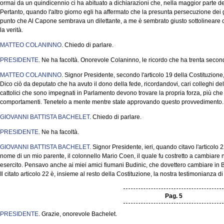
ormai da un quindicennio ci ha abituato a dichiarazioni che, nella maggior parte de
Pertanto, quando l'altro giorno egli ha affermato che la presunta persecuzione dei gi
punto che Al Capone sembrava un dilettante, a me è sembrato giusto sottolineare ch
la verità.
MATTEO COLANINNO
. Chiedo di parlare.
PRESIDENTE
. Ne ha facoltà. Onorevole Colaninno, le ricordo che ha trenta secon
MATTEO COLANINNO
. Signor Presidente, secondo l'articolo 19 della Costituzione, 
Dico ciò da deputato che ha avuto il dono della fede, ricordandovi, cari colleghi d
cattolici che sono impegnati in Parlamento devono trovare la propria forza, più che 
comportamenti. Tenetelo a mente mentre state approvando questo provvedimento.
GIOVANNI BATTISTA BACHELET
. Chiedo di parlare.
PRESIDENTE
. Ne ha facoltà.
GIOVANNI BATTISTA BACHELET
. Signor Presidente, ieri, quando citavo l'articolo 
nome di un mio parente, il colonnello Mario Coen, il quale fu costretto a cambiare
esercito. Pensavo anche ai miei amici fiumani Budinic, che dovettero cambiare in B
Il citato articolo 22 è, insieme al resto della Costituzione, la nostra testimonianza 
Pag. 5
PRESIDENTE
. Grazie, onorevole Bachelet.