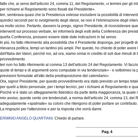
fatto che, ai sensi dell'articolo 24, comma 11, del Regolamento, «i termini per gli int
per richiami al Regolamento sono fissati dal Presidente».
Ieri, sembrava quasi che la Presidenza volesse escludere la possibilità di interventi 
quindici secondi per lo svolgimento degli stessi, se non è l'eliminazione degli inter
va molto vicino. Pertanto, davvero la prego, signor Presidente, di riconsiderare ques
interventi sul processo verbale, lei informerà degli esiti della Conferenza dei presi
quella Conferenza, possano essere state date indicazioni in tal senso.
In più, ho fatto riferimento alla possibilità che il Presidente disponga, per progetti 
rilevanza politica, tempi un tantino più ampli. Per questo, ho chiesto di poter ave
dell'Italia dei Valori, perché noi, ad ora, siamo ormai in credito di soli due minuti d
provvedimento.
Ieri non ho fatto riferimento al comma 13 dell'articolo 24 del Regolamento. Vi faccio 
quote di tempi e di argomenti sono computate in via tendenziale» - e sottolineo la p
previsioni formulate all'atto della predisposizione del calendario».
Ora, signor Presidente, per questo provvedimento era stato previsto un tempo totale 
per quelli a titolo personale, per i tempi tecnici, per i richiami al Regolamento e quan
Poiché vi è stato un atteggiamento fideistico da parte della maggioranza, la quale non
mio avviso, queste cento ore tendenziali, a norma dell'articolo 24, comma 13, de
adeguatamente «spalmate» su coloro che ritengono di poter portare un contributo.
La ringrazio per l'attenzione e per la risposta che vorrà darmi.
ERMINIO ANGELO QUARTIANI
. Chiedo di parlare.
Pag. 4