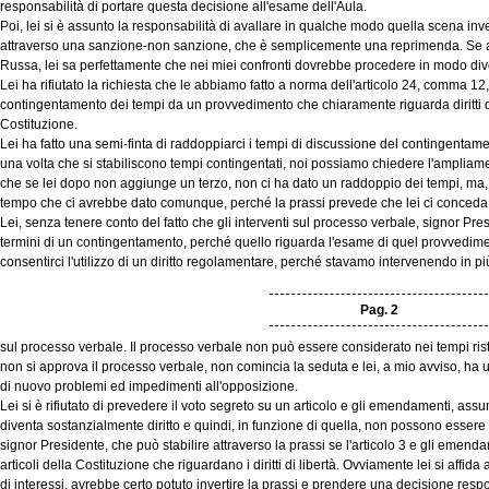
responsabilità di portare questa decisione all'esame dell'Aula.
Poi, lei si è assunto la responsabilità di avallare in qualche modo quella scena inv
attraverso una sanzione-non sanzione, che è semplicemente una reprimenda. Se ad
Russa, lei sa perfettamente che nei miei confronti dovrebbe procedere in modo div
Lei ha rifiutato la richiesta che le abbiamo fatto a norma dell'articolo 24, comma 12
contingentamento dei tempi da un provvedimento che chiaramente riguarda diritti di l
Costituzione.
Lei ha fatto una semi-finta di raddoppiarci i tempi di discussione del contingentam
una volta che si stabiliscono tempi contingentati, noi possiamo chiedere l'ampliamen
che se lei dopo non aggiunge un terzo, non ci ha dato un raddoppio dei tempi, ma, 
tempo che ci avrebbe dato comunque, perché la prassi prevede che lei ci conceda p
Lei, senza tenere conto del fatto che gli interventi sul processo verbale, signor P
termini di un contingentamento, perché quello riguarda l'esame di quel provvedime
consentirci l'utilizzo di un diritto regolamentare, perché stavamo intervenendo in pi
Pag. 2
sul processo verbale. Il processo verbale non può essere considerato nei tempi ristr
non si approva il processo verbale, non comincia la seduta e lei, a mio avviso, ha
di nuovo problemi ed impedimenti all'opposizione.
Lei si è rifiutato di prevedere il voto segreto su un articolo e gli emendamenti, ass
diventa sostanzialmente diritto e quindi, in funzione di quella, non possono essere
signor Presidente, che può stabilire attraverso la prassi se l'articolo 3 e gli emend
articoli della Costituzione che riguardano i diritti di libertà. Ovviamente lei si affida
di interessi, avrebbe certo potuto invertire la prassi e prendere una decisione respon