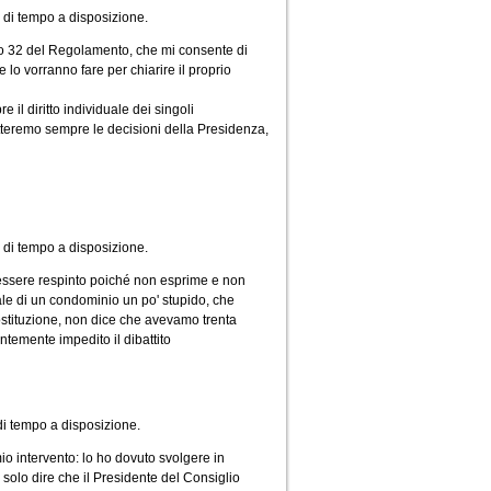
i di tempo a disposizione.
olo 32 del Regolamento, che mi consente di
e lo vorranno fare per chiarire il proprio
il diritto individuale dei singoli
spetteremo sempre le decisioni della Presidenza,
 di tempo a disposizione.
essere respinto poiché non esprime e non
le di un condominio un po' stupido, che
Costituzione, non dice che avevamo trenta
temente impedito il dibattito
 di tempo a disposizione.
io intervento: lo ho dovuto svolgere in
o solo dire che il Presidente del Consiglio