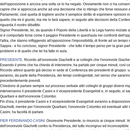
dell'opposizione e ancora una volta ce lo ha negato. Ovviamente non ci ha consenti
capire che si approccia anche ad una decisione che io ritengo che forse nessuno 
Parlamento, cioè quella di togliere anche il semplice diritto di esprimere opinioni 
quello che mi è giunto, ma me lo farà sapere, in seguito alle decisioni della Confe
riguarda il nostro dibattito.
Signor Presidente, lei, da quando il Popolo della Libertà e la Lega hanno iniziato a
si è comportato forse come il peggior Presidente in quest'aula nei confronti dell'op
l'altra, che stanno infliggendo all'opposizione l'impossibilità, di fronte ad un tempo 
Sappia - e ho concluso, signor Presidente - che tutto il tempo perso per la gran pa
problemi e di quello che lei ha fatto in aula.
PRESIDENTE
. Ricordo all'onorevole Giachetti e ai colleghi che l'onorevole Giache
Essendo il primo che ha chiesto di intervenire, ha parlato per cinque minuti, così 
Ricordo altresì quanto già deciso in sede di Conferenza dei presidenti di gruppo: ul
avranno, da parte della Presidenza, dei tempi contingentati, nel senso che saranno m
precedentemente previsti.
Chiedono di parlare sempre sul processo verbale altri colleghi di gruppi diversi risp
interverranno il presidente Casini e il vicepresidente Evangelisti e, in seguito, vi sar
Quartiani e dell'onorevole Colombo.
Fin d'ora, il presidente Casini e il vicepresidente Evangelisti avranno a disposizion
Giachetti, mentre per l'onorevole Quartiani, l'onorevole Colombo ed eventuali altri 
Casini, ha facoltà di parlare.
PIER FERDINANDO CASINI
. Onorevole Presidente, io rinuncio ai cinque minuti. Vo
dell'onorevole Giachetti contro la Presidenza, del tutto incongruo ed inconcepibile: