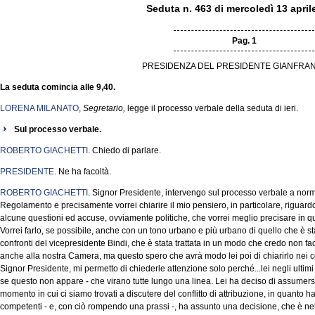
Seduta n. 463 di mercoledì 13 april
Pag. 1
PRESIDENZA DEL PRESIDENTE GIANFRAN
La seduta comincia alle 9,40.
LORENA MILANATO
,
Segretario,
legge il processo verbale della seduta di ieri.
Sul processo verbale.
ROBERTO GIACHETTI
. Chiedo di parlare.
PRESIDENTE
. Ne ha facoltà.
ROBERTO GIACHETTI
. Signor Presidente, intervengo sul processo verbale a norm
Regolamento e precisamente vorrei chiarire il mio pensiero, in particolare, riguardo l
alcune questioni ed accuse, ovviamente politiche, che vorrei meglio precisare in q
Vorrei farlo, se possibile, anche con un tono urbano e più urbano di quello che è stat
confronti del vicepresidente Bindi, che è stata trattata in un modo che credo non fa
anche alla nostra Camera, ma questo spero che avrà modo lei poi di chiarirlo nei co
Signor Presidente, mi permetto di chiederle attenzione solo perché...lei negli ultim
se questo non appare - che virano tutte lungo una linea. Lei ha deciso di assumers
momento in cui ci siamo trovati a discutere del conflitto di attribuzione, in quanto ha
competenti - e, con ciò rompendo una prassi -, ha assunto una decisione, che è nell