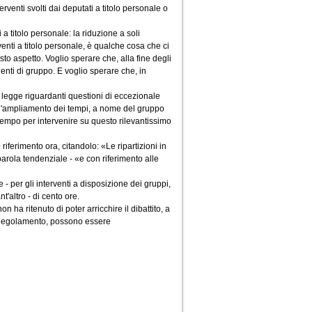
erventi svolti dai deputati a titolo personale o
a titolo personale: la riduzione a soli
venti a titolo personale, è qualche cosa che ci
to aspetto. Voglio sperare che, alla fine degli
denti di gruppo. E voglio sperare che, in
di legge riguardanti questioni di eccezionale
re l'ampliamento dei tempi, a nome del gruppo
i tempo per intervenire su questo rilevantissimo
riferimento ora, citandolo: «Le ripartizioni in
arola tendenziale - «e con riferimento alle
- per gli interventi a disposizione dei gruppi,
t'altro - di cento ore.
 ha ritenuto di poter arricchire il dibattito, a
l Regolamento, possono essere