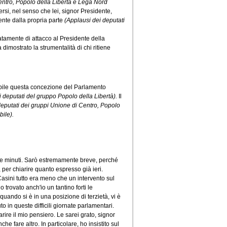
entro, Popolo della Libertà e Lega Nord
ersi, nel senso che lei, signor Presidente,
nte dalla propria parte
(Applausi dei deputati
atamente di attacco al Presidente della
imostrato la strumentalità di chi ritiene
pibile questa concezione del Parlamento
di deputati del gruppo Popolo della Libertà).
Il
deputati dei gruppi Unione di Centro, Popolo
bile).
nque minuti. Sarò estremamente breve, perché
 per chiarire quanto espresso già ieri.
 Casini tutto era meno che un intervento sul
 trovato anch'io un tantino forti le
quando si è in una posizione di terzietà, vi è
o in queste difficili giornate parlamentari.
arire il mio pensiero. Le sarei grato, signor
 fare altro. In particolare, ho insistito sul