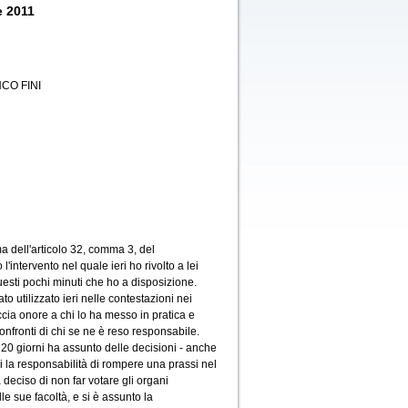
e 2011
CO FINI
a dell'articolo 32, comma 3, del
'intervento nel quale ieri ho rivolto a lei
uesti pochi minuti che ho a disposizione.
o utilizzato ieri nelle contestazioni nei
ccia onore a chi lo ha messo in pratica e
nfronti di chi se ne è reso responsabile.
i 20 giorni ha assunto delle decisioni - anche
i la responsabilità di rompere una prassi nel
 deciso di non far votare gli organi
e sue facoltà, e si è assunto la