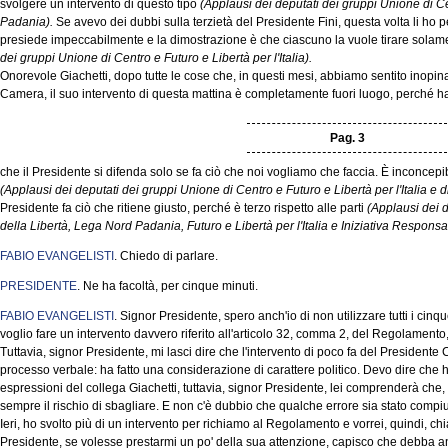
svolgere un intervento di questo tipo
(Applausi dei deputati dei gruppi Unione di C
Padania).
Se avevo dei dubbi sulla terzietà del Presidente Fini, questa volta li ho p
presiede impeccabilmente e la dimostrazione è che ciascuno la vuole tirare solame
dei gruppi Unione di Centro e Futuro e Libertà per l'Italia).
Onorevole Giachetti, dopo tutte le cose che, in questi mesi, abbiamo sentito inopin
Camera, il suo intervento di questa mattina è completamente fuori luogo, perché ha d
Pag. 3
che il Presidente si difenda solo se fa ciò che noi vogliamo che faccia. È inconce
(Applausi dei deputati dei gruppi Unione di Centro e Futuro e Libertà per l'Italia e 
Presidente fa ciò che ritiene giusto, perché è terzo rispetto alle parti
(Applausi dei 
della Libertà, Lega Nord Padania, Futuro e Libertà per l'Italia e Iniziativa Responsa
FABIO EVANGELISTI
. Chiedo di parlare.
PRESIDENTE
. Ne ha facoltà, per cinque minuti.
FABIO EVANGELISTI
. Signor Presidente, spero anch'io di non utilizzare tutti i ci
voglio fare un intervento davvero riferito all'articolo 32, comma 2, del Regolamento,
Tuttavia, signor Presidente, mi lasci dire che l'intervento di poco fa del Presidente
processo verbale: ha fatto una considerazione di carattere politico. Devo dire che ho
espressioni del collega Giachetti, tuttavia, signor Presidente, lei comprenderà che, 
sempre il rischio di sbagliare. E non c'è dubbio che qualche errore sia stato compiut
Ieri, ho svolto più di un intervento per richiamo al Regolamento e vorrei, quindi, chi
Presidente, se volesse prestarmi un po' della sua attenzione, capisco che debba anche