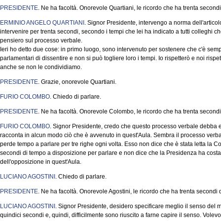
PRESIDENTE
. Ne ha facoltà. Onorevole Quartiani, le ricordo che ha trenta second
ERMINIO ANGELO QUARTIANI
. Signor Presidente, intervengo a norma dell'artic
intervenire per trenta secondi, secondo i tempi che lei ha indicato a tutti colleghi ch
pensiero sul processo verbale.
Ieri ho detto due cose: in primo luogo, sono intervenuto per sostenere che c'è sempre 
parlamentari di dissentire e non si può togliere loro i tempi. Io rispetterò e noi ri
anche se non le condividiamo.
PRESIDENTE
. Grazie, onorevole Quartiani.
FURIO COLOMBO
. Chiedo di parlare.
PRESIDENTE
. Ne ha facoltà. Onorevole Colombo, le ricordo che ha trenta secondi
FURIO COLOMBO
. Signor Presidente, credo che questo processo verbale debba 
racconta in alcun modo ciò che è avvenuto in quest'Aula. Sembra il processo verba
perde tempo a parlare per tre righe ogni volta. Esso non dice che è stata letta la 
secondi di tempo a disposizione per parlare e non dice che la Presidenza ha costan
dell'opposizione in quest'Aula.
LUCIANO AGOSTINI
. Chiedo di parlare.
PRESIDENTE
. Ne ha facoltà. Onorevole Agostini, le ricordo che ha trenta secondi
LUCIANO AGOSTINI
. Signor Presidente, desidero specificare meglio il senso del m
quindici secondi e, quindi, difficilmente sono riuscito a farne capire il senso. Volev