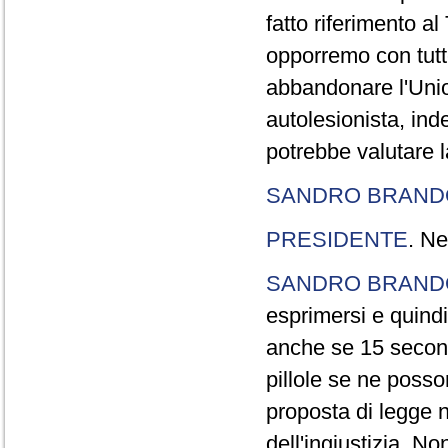
fatto riferimento a
opporremo con tutte
abbandonare l'Uni
autolesionista, ind
potrebbe valutare l
SANDRO BRANDO
PRESIDENTE
. Ne
SANDRO BRANDO
esprimersi e quindi
anche se 15 second
pillole se ne poss
proposta di legge n
dell'ingiustizia. No