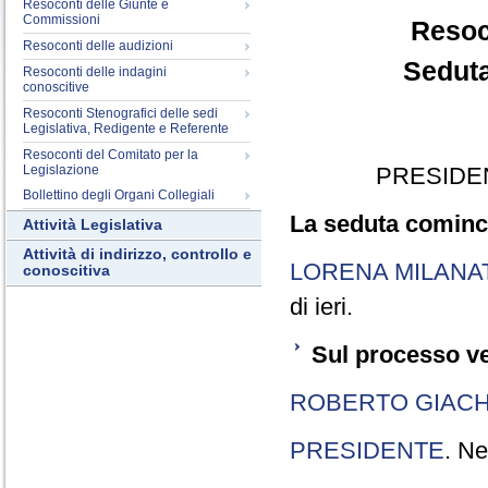
Resoconti delle Giunte e
Commissioni
Resoc
Resoconti delle audizioni
Seduta
Resoconti delle indagini
conoscitive
Resoconti Stenografici delle sedi
Legislativa, Redigente e Referente
Resoconti del Comitato per la
Legislazione
PRESIDE
Bollettino degli Organi Collegiali
La seduta cominci
Attività Legislativa
Attività di indirizzo, controllo e
LORENA MILANA
conoscitiva
di ieri.
Sul processo ve
ROBERTO GIACH
PRESIDENTE
. Ne