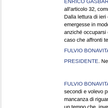
ENRICO GASBA
all'articolo 32, co
Dalla lettura di ier
emergesse in modo
anziché occuparsi d
caso che affronti t
FULVIO BONAVI
PRESIDENTE
. Ne
FULVIO BONAVI
secondi e volevo pr
mancanza di riguar
un tempo che, invec