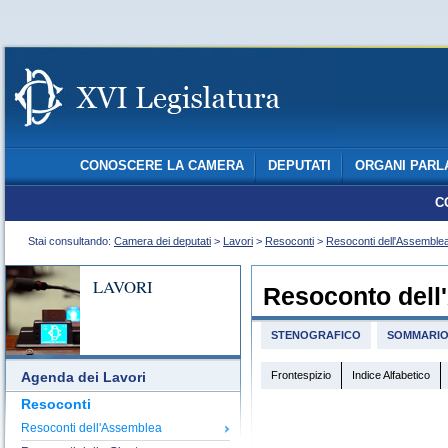
CONOSCERE LA CAMERA
DEPUTATI
ORGANI PARL
C
Stai consultando:
Camera dei deputati
>
Lavori
>
Resoconti
>
Resoconti dell'Assemble
LAVORI
Resoconto dell
STENOGRAFICO
SOMMARI
Frontespizio
Indice Alfabetico
Agenda dei Lavori
Resoconti
Resoconti dell'Assemblea