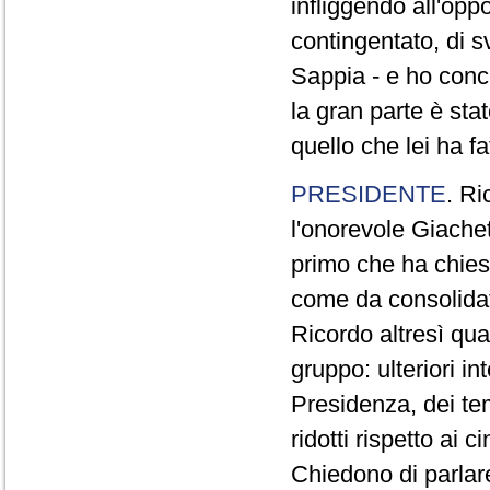
infliggendo all'opp
contingentato, di s
Sappia - e ho concl
la gran parte è sta
quello che lei ha fa
PRESIDENTE
. Ri
l'onorevole Giachet
primo che ha chiest
come da consolidat
Ricordo altresì qua
gruppo: ulteriori i
Presidenza, dei te
ridotti rispetto ai
Chiedono di parlare