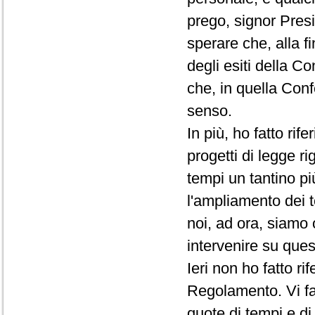
prego, signor Presi
sperare che, alla f
degli esiti della C
che, in quella Conf
senso.
In più, ho fatto rif
progetti di legge ri
tempi un tantino pi
l'ampliamento dei t
noi, ad ora, siamo 
intervenire su que
Ieri non ho fatto r
Regolamento. Vi fac
quote di tempi e d