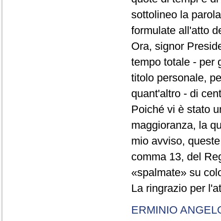
sottolineo la parol
formulate all'atto 
Ora, signor Presid
tempo totale - per g
titolo personale, p
quant'altro - di cen
Poiché vi è stato u
maggioranza, la qual
mio avviso, queste 
comma 13, del Re
«spalmate» su color
La ringrazio per l'
ERMINIO ANGEL