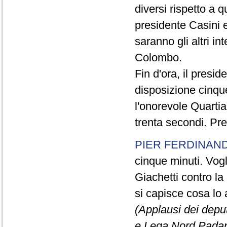
diversi rispetto a q
presidente Casini e
saranno gli altri in
Colombo.
Fin d'ora, il presi
disposizione cinque
l'onorevole Quartia
trenta secondi. Pre
PIER FERDINAND
cinque minuti. Vogli
Giachetti contro la
si capisce cosa lo 
(Applausi dei deput
e Lega Nord Padan