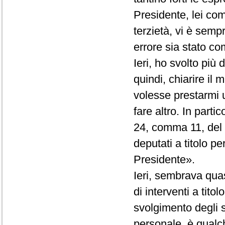
Presidente, lei co
terzietà, vi è semp
errore sia stato com
Ieri, ho svolto più
quindi, chiarire il
volesse prestarmi 
fare altro. In partic
24, comma 11, del R
deputati a titolo p
Presidente».
Ieri, sembrava quas
di interventi a tito
svolgimento degli st
personale, è qualc