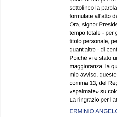
sottolineo la parol
formulate all'atto 
Ora, signor Presid
tempo totale - per g
titolo personale, p
quant'altro - di cen
Poiché vi è stato u
maggioranza, la qual
mio avviso, queste 
comma 13, del Re
«spalmate» su color
La ringrazio per l'
ERMINIO ANGEL