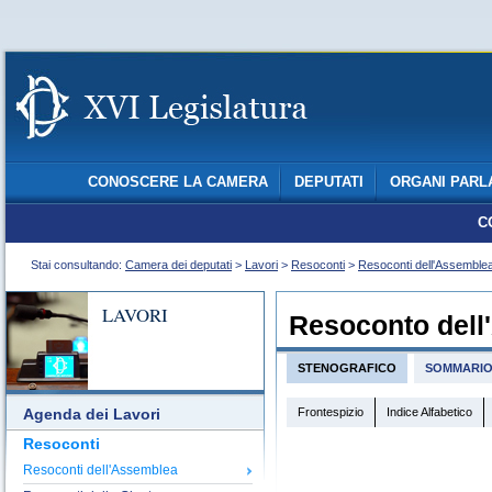
CONOSCERE LA CAMERA
DEPUTATI
ORGANI PARL
C
Stai consultando:
Camera dei deputati
>
Lavori
>
Resoconti
>
Resoconti dell'Assemble
LAVORI
Resoconto dell
STENOGRAFICO
SOMMARI
Frontespizio
Indice Alfabetico
Agenda dei Lavori
Resoconti
Resoconti dell'Assemblea