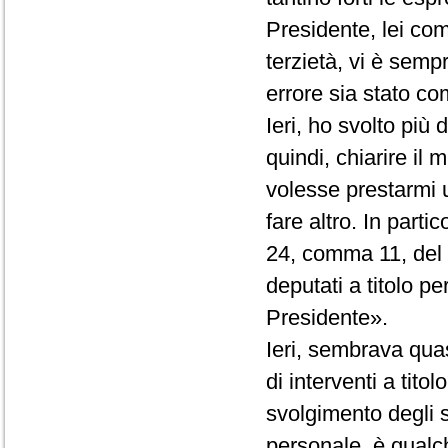
Presidente, lei co
terzietà, vi è semp
errore sia stato com
Ieri, ho svolto più
quindi, chiarire il
volesse prestarmi 
fare altro. In partic
24, comma 11, del R
deputati a titolo p
Presidente».
Ieri, sembrava quas
di interventi a tito
svolgimento degli st
personale, è qualc