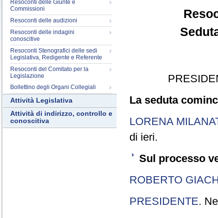
Resoconti delle Giunte e
Commissioni
Resoc
Resoconti delle audizioni
Seduta
Resoconti delle indagini
conoscitive
Resoconti Stenografici delle sedi
Legislativa, Redigente e Referente
Resoconti del Comitato per la
Legislazione
PRESIDE
Bollettino degli Organi Collegiali
La seduta cominci
Attività Legislativa
Attività di indirizzo, controllo e
LORENA MILANA
conoscitiva
di ieri.
Sul processo ve
ROBERTO GIACH
PRESIDENTE
. Ne