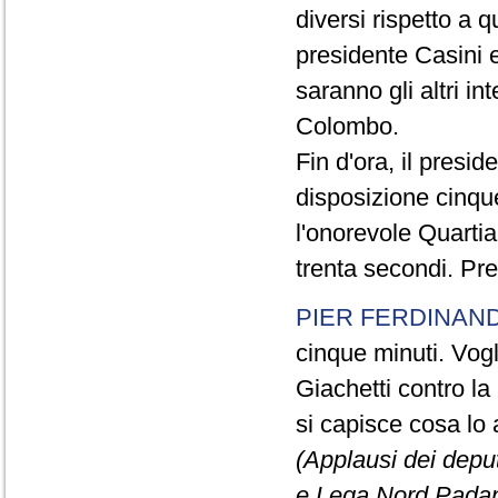
diversi rispetto a q
presidente Casini e
saranno gli altri in
Colombo.
Fin d'ora, il presi
disposizione cinque
l'onorevole Quartia
trenta secondi. Pre
PIER FERDINAND
cinque minuti. Vogli
Giachetti contro la
si capisce cosa lo 
(Applausi dei deput
e Lega Nord Padan