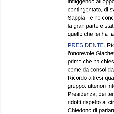
infliggendo all'opp
contingentato, di s
Sappia - e ho concl
la gran parte è sta
quello che lei ha fa
PRESIDENTE
. Ri
l'onorevole Giachet
primo che ha chiest
come da consolidat
Ricordo altresì qua
gruppo: ulteriori i
Presidenza, dei te
ridotti rispetto ai
Chiedono di parlare