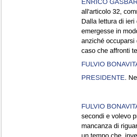
ENRICO GASBA
all'articolo 32, co
Dalla lettura di ier
emergesse in modo
anziché occuparsi d
caso che affronti t
FULVIO BONAVI
PRESIDENTE
. Ne
FULVIO BONAVI
secondi e volevo pr
mancanza di riguar
un tempo che, invec