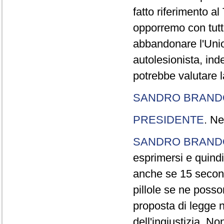
fatto riferimento a
opporremo con tutte
abbandonare l'Uni
autolesionista, ind
potrebbe valutare l
SANDRO BRANDO
PRESIDENTE
. Ne
SANDRO BRANDO
esprimersi e quindi
anche se 15 second
pillole se ne poss
proposta di legge n
dell'ingiustizia. No