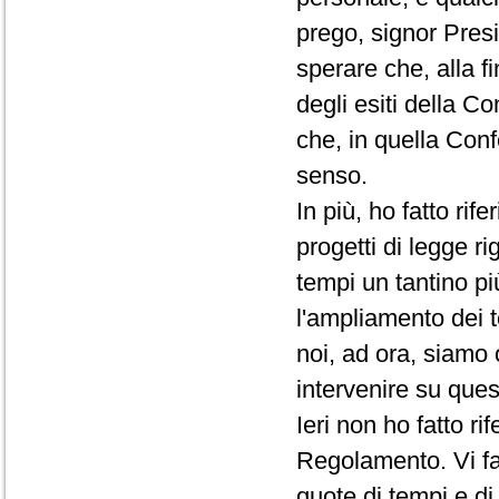
prego, signor Presi
sperare che, alla f
degli esiti della C
che, in quella Conf
senso.
In più, ho fatto rif
progetti di legge ri
tempi un tantino pi
l'ampliamento dei t
noi, ad ora, siamo 
intervenire su que
Ieri non ho fatto r
Regolamento. Vi fac
quote di tempi e d