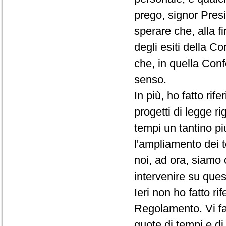
prego, signor Presi
sperare che, alla f
degli esiti della C
che, in quella Conf
senso.
In più, ho fatto rif
progetti di legge ri
tempi un tantino pi
l'ampliamento dei t
noi, ad ora, siamo 
intervenire su que
Ieri non ho fatto r
Regolamento. Vi fac
quote di tempi e d