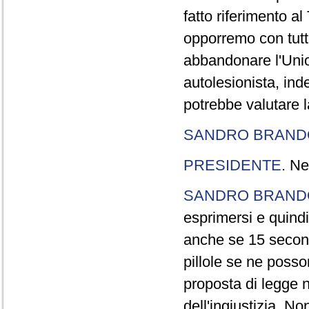
fatto riferimento a
opporremo con tutte
abbandonare l'Uni
autolesionista, ind
potrebbe valutare l
SANDRO BRANDO
PRESIDENTE
. Ne
SANDRO BRANDO
esprimersi e quindi
anche se 15 second
pillole se ne poss
proposta di legge n
dell'ingiustizia. No