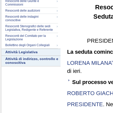
Resoconti delle Giunte e
Commissioni
Resoc
Resoconti delle audizioni
Seduta
Resoconti delle indagini
conoscitive
Resoconti Stenografici delle sedi
Legislativa, Redigente e Referente
Resoconti del Comitato per la
Legislazione
PRESIDE
Bollettino degli Organi Collegiali
La seduta cominci
Attività Legislativa
Attività di indirizzo, controllo e
LORENA MILANA
conoscitiva
di ieri.
Sul processo ve
ROBERTO GIACH
PRESIDENTE
. Ne