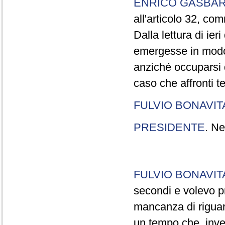
ENRICO GASBA
all'articolo 32, co
Dalla lettura di ier
emergesse in modo
anziché occuparsi d
caso che affronti t
FULVIO BONAVI
PRESIDENTE
. Ne
FULVIO BONAVI
secondi e volevo pr
mancanza di riguar
un tempo che, invec