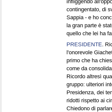
infliggendo all'opp
contingentato, di s
Sappia - e ho concl
la gran parte è sta
quello che lei ha fa
PRESIDENTE
. Ri
l'onorevole Giachet
primo che ha chiest
come da consolidat
Ricordo altresì qua
gruppo: ulteriori i
Presidenza, dei te
ridotti rispetto ai
Chiedono di parlare