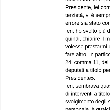
Presidente, lei co
terzietà, vi è semp
errore sia stato com
Ieri, ho svolto più
quindi, chiarire il
volesse prestarmi 
fare altro. In partic
24, comma 11, del R
deputati a titolo p
Presidente».
Ieri, sembrava quas
di interventi a tito
svolgimento degli st
personale, è qualc