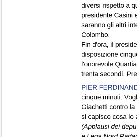
diversi rispetto a q
presidente Casini e
saranno gli altri in
Colombo.
Fin d'ora, il presi
disposizione cinque
l'onorevole Quartia
trenta secondi. Pre
PIER FERDINAND
cinque minuti. Vogli
Giachetti contro la
si capisce cosa lo 
(Applausi dei deput
e Lega Nord Padan