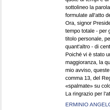
sottolineo la parol
formulate all'atto 
Ora, signor Presid
tempo totale - per g
titolo personale, p
quant'altro - di cen
Poiché vi è stato u
maggioranza, la qual
mio avviso, queste 
comma 13, del Re
«spalmate» su color
La ringrazio per l'
ERMINIO ANGEL