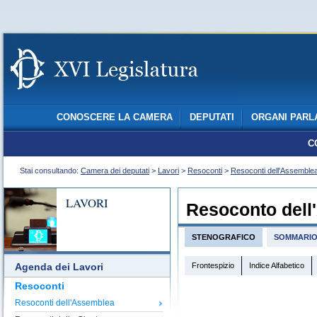
CONOSCERE LA CAMERA
DEPUTATI
ORGANI PARL
C
Stai consultando:
Camera dei deputati
>
Lavori
>
Resoconti
>
Resoconti dell'Assemble
LAVORI
Resoconto dell
STENOGRAFICO
SOMMARI
Frontespizio
Indice Alfabetico
Agenda dei Lavori
Resoconti
Resoconti dell'Assemblea