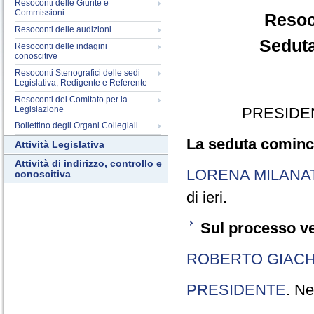
Resoconti delle Giunte e
Commissioni
Resoc
Resoconti delle audizioni
Seduta
Resoconti delle indagini
conoscitive
Resoconti Stenografici delle sedi
Legislativa, Redigente e Referente
Resoconti del Comitato per la
Legislazione
PRESIDE
Bollettino degli Organi Collegiali
La seduta cominci
Attività Legislativa
Attività di indirizzo, controllo e
LORENA MILANA
conoscitiva
di ieri.
Sul processo ve
ROBERTO GIACH
PRESIDENTE
. Ne