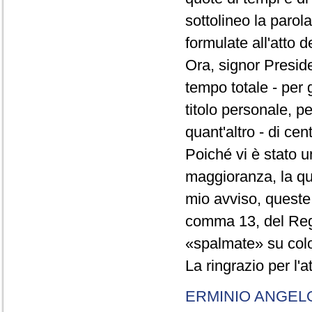
sottolineo la parol
formulate all'atto 
Ora, signor Presid
tempo totale - per g
titolo personale, p
quant'altro - di cen
Poiché vi è stato u
maggioranza, la qual
mio avviso, queste 
comma 13, del Re
«spalmate» su color
La ringrazio per l'
ERMINIO ANGEL