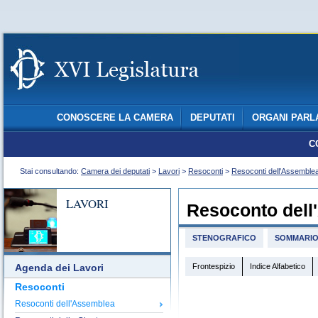
CONOSCERE LA CAMERA
DEPUTATI
ORGANI PARL
C
Stai consultando:
Camera dei deputati
>
Lavori
>
Resoconti
>
Resoconti dell'Assemble
LAVORI
Resoconto dell
STENOGRAFICO
SOMMARI
Frontespizio
Indice Alfabetico
Agenda dei Lavori
Resoconti
Resoconti dell'Assemblea