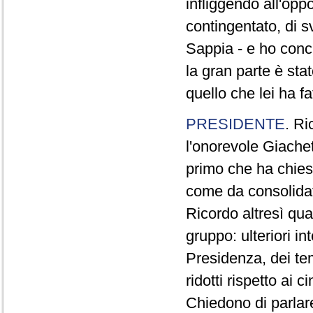
infliggendo all'opp
contingentato, di s
Sappia - e ho concl
la gran parte è sta
quello che lei ha fa
PRESIDENTE
. Ri
l'onorevole Giachet
primo che ha chiest
come da consolidat
Ricordo altresì qua
gruppo: ulteriori i
Presidenza, dei te
ridotti rispetto ai
Chiedono di parlare