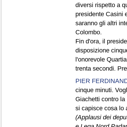
diversi rispetto a q
presidente Casini e
saranno gli altri in
Colombo.
Fin d'ora, il presi
disposizione cinque
l'onorevole Quartia
trenta secondi. Pre
PIER FERDINAND
cinque minuti. Vogli
Giachetti contro la
si capisce cosa lo 
(Applausi dei deput
e Lega Nord Padan