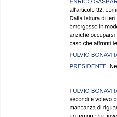
ENRICO GASBA
all'articolo 32, co
Dalla lettura di ier
emergesse in modo
anziché occuparsi d
caso che affronti t
FULVIO BONAVI
PRESIDENTE
. Ne
FULVIO BONAVI
secondi e volevo pr
mancanza di riguar
un tempo che, invec