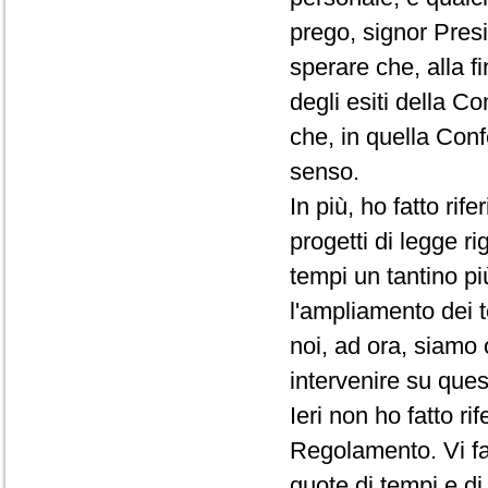
prego, signor Presi
sperare che, alla f
degli esiti della C
che, in quella Conf
senso.
In più, ho fatto rif
progetti di legge ri
tempi un tantino pi
l'ampliamento dei t
noi, ad ora, siamo 
intervenire su que
Ieri non ho fatto r
Regolamento. Vi fac
quote di tempi e d