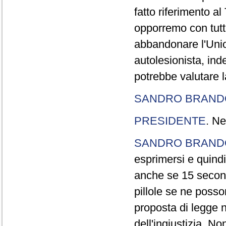
fatto riferimento a
opporremo con tutte
abbandonare l'Uni
autolesionista, ind
potrebbe valutare l
SANDRO BRANDO
PRESIDENTE
. Ne
SANDRO BRANDO
esprimersi e quindi
anche se 15 second
pillole se ne poss
proposta di legge n
dell'ingiustizia. No