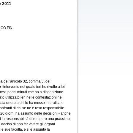
e 2011
CO FINI
a dell'articolo 32, comma 3, del
'intervento nel quale ieri ho rivolto a lei
uesti pochi minuti che ho a disposizione.
o utilizzato ieri nelle contestazioni nei
ccia onore a chi lo ha messo in pratica e
nfronti di chi se ne è reso responsabile.
i 20 giorni ha assunto delle decisioni - anche
i la responsabilità di rompere una prassi nel
 deciso di non far votare gli organi
e sue facoltà, e si è assunto la