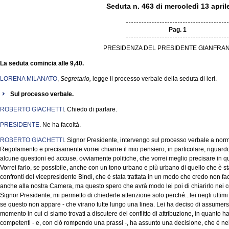
Seduta n. 463 di mercoledì 13 april
Pag. 1
PRESIDENZA DEL PRESIDENTE GIANFRAN
La seduta comincia alle 9,40.
LORENA MILANATO
,
Segretario,
legge il processo verbale della seduta di ieri.
Sul processo verbale.
ROBERTO GIACHETTI
. Chiedo di parlare.
PRESIDENTE
. Ne ha facoltà.
ROBERTO GIACHETTI
. Signor Presidente, intervengo sul processo verbale a norm
Regolamento e precisamente vorrei chiarire il mio pensiero, in particolare, riguardo l
alcune questioni ed accuse, ovviamente politiche, che vorrei meglio precisare in q
Vorrei farlo, se possibile, anche con un tono urbano e più urbano di quello che è stat
confronti del vicepresidente Bindi, che è stata trattata in un modo che credo non fa
anche alla nostra Camera, ma questo spero che avrà modo lei poi di chiarirlo nei co
Signor Presidente, mi permetto di chiederle attenzione solo perché...lei negli ultim
se questo non appare - che virano tutte lungo una linea. Lei ha deciso di assumers
momento in cui ci siamo trovati a discutere del conflitto di attribuzione, in quanto ha
competenti - e, con ciò rompendo una prassi -, ha assunto una decisione, che è nell