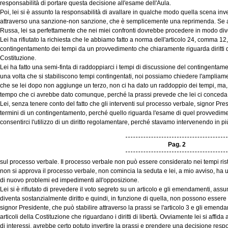
responsabilità di portare questa decisione all'esame dell'Aula.
Poi, lei si è assunto la responsabilità di avallare in qualche modo quella scena inv
attraverso una sanzione-non sanzione, che è semplicemente una reprimenda. Se ad
Russa, lei sa perfettamente che nei miei confronti dovrebbe procedere in modo div
Lei ha rifiutato la richiesta che le abbiamo fatto a norma dell'articolo 24, comma 12
contingentamento dei tempi da un provvedimento che chiaramente riguarda diritti di l
Costituzione.
Lei ha fatto una semi-finta di raddoppiarci i tempi di discussione del contingentam
una volta che si stabiliscono tempi contingentati, noi possiamo chiedere l'ampliamen
che se lei dopo non aggiunge un terzo, non ci ha dato un raddoppio dei tempi, ma, 
tempo che ci avrebbe dato comunque, perché la prassi prevede che lei ci conceda p
Lei, senza tenere conto del fatto che gli interventi sul processo verbale, signor P
termini di un contingentamento, perché quello riguarda l'esame di quel provvedime
consentirci l'utilizzo di un diritto regolamentare, perché stavamo intervenendo in pi
Pag. 2
sul processo verbale. Il processo verbale non può essere considerato nei tempi ristr
non si approva il processo verbale, non comincia la seduta e lei, a mio avviso, ha
di nuovo problemi ed impedimenti all'opposizione.
Lei si è rifiutato di prevedere il voto segreto su un articolo e gli emendamenti, ass
diventa sostanzialmente diritto e quindi, in funzione di quella, non possono essere
signor Presidente, che può stabilire attraverso la prassi se l'articolo 3 e gli emend
articoli della Costituzione che riguardano i diritti di libertà. Ovviamente lei si affida
di interessi, avrebbe certo potuto invertire la prassi e prendere una decisione respon