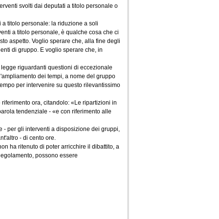
erventi svolti dai deputati a titolo personale o
a titolo personale: la riduzione a soli
venti a titolo personale, è qualche cosa che ci
to aspetto. Voglio sperare che, alla fine degli
denti di gruppo. E voglio sperare che, in
di legge riguardanti questioni di eccezionale
re l'ampliamento dei tempi, a nome del gruppo
i tempo per intervenire su questo rilevantissimo
riferimento ora, citandolo: «Le ripartizioni in
arola tendenziale - «e con riferimento alle
- per gli interventi a disposizione dei gruppi,
t'altro - di cento ore.
 ha ritenuto di poter arricchire il dibattito, a
l Regolamento, possono essere