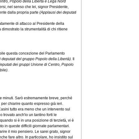
entro, Popolo della Libertà e Lega Nord
ersi, nel senso che lei, signor Presidente,
nte dalla propria parte
(Applausi dei deputati
atamente di attacco al Presidente della
imostrato la strumentalità di chi ritiene
pibile questa concezione del Parlamento
di deputati del gruppo Popolo della Libertà).
Il
deputati dei gruppi Unione di Centro, Popolo
bile).
nque minuti. Sarò estremamente breve, perché
 per chiarire quanto espresso già ieri.
 Casini tutto era meno che un intervento sul
 trovato anch'io un tantino forti le
quando si è in una posizione di terzietà, vi è
o in queste difficili giornate parlamentari.
arire il mio pensiero. Le sarei grato, signor
 fare altro. In particolare, ho insistito sul