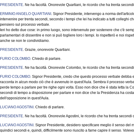
PRESIDENTE
. Ne ha facoltà. Onorevole Quartiani, le ricordo che ha trenta second
ERMINIO ANGELO QUARTIANI
. Signor Presidente, intervengo a norma dell'artic
intervenire per trenta secondi, secondo i tempi che lei ha indicato a tutti colleghi ch
pensiero sul processo verbale.
Ieri ho detto due cose: in primo luogo, sono intervenuto per sostenere che c'è sempre 
parlamentari di dissentire e non si può togliere loro i tempi. Io rispetterò e noi ri
anche se non le condividiamo.
PRESIDENTE
. Grazie, onorevole Quartiani.
FURIO COLOMBO
. Chiedo di parlare.
PRESIDENTE
. Ne ha facoltà. Onorevole Colombo, le ricordo che ha trenta secondi
FURIO COLOMBO
. Signor Presidente, credo che questo processo verbale debba 
racconta in alcun modo ciò che è avvenuto in quest'Aula. Sembra il processo verba
perde tempo a parlare per tre righe ogni volta. Esso non dice che è stata letta la 
secondi di tempo a disposizione per parlare e non dice che la Presidenza ha costan
dell'opposizione in quest'Aula.
LUCIANO AGOSTINI
. Chiedo di parlare.
PRESIDENTE
. Ne ha facoltà. Onorevole Agostini, le ricordo che ha trenta secondi
LUCIANO AGOSTINI
. Signor Presidente, desidero specificare meglio il senso del m
quindici secondi e, quindi, difficilmente sono riuscito a farne capire il senso. Volev