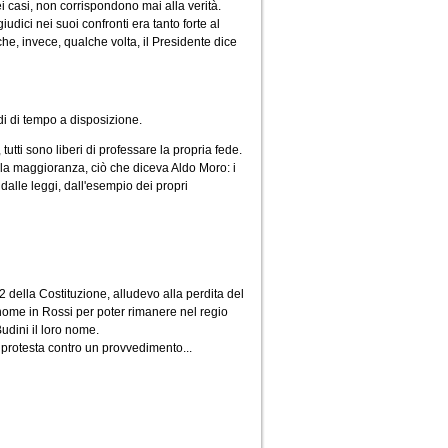
i casi, non corrispondono mai alla verità.
udici nei suoi confronti era tanto forte al
e, invece, qualche volta, il Presidente dice
di di tempo a disposizione.
tutti sono liberi di professare la propria fede.
ella maggioranza, ciò che diceva Aldo Moro: i
dalle leggi, dall'esempio dei propri
22 della Costituzione, alludevo alla perdita del
 nome in Rossi per poter rimanere nel regio
udini il loro nome.
di protesta contro un provvedimento...