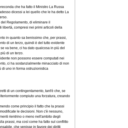
ereconda che ha fatto il Ministro La Russa
esso dicessi a lei quello che le ha detto La
erso.
, del Regolamento, di eliminare il
ibertà, compresi nei primi articoli della
ento in quanto sa benissimo che, per prassi,
to di un terzo, quindi è del tutto evidente
se va bene, ci ha dato qualcosa in più del
iù di un terzo.
residente non possono essere computati nei
nto, ci ha sostanzialmente minacciato di non
ù di uno in forma ostruzionistica
etti di un contingentamento, tant'è che, se
 ulteriormente compiuto una forzatura, creando
umendo come principio il fatto che la prassi
 modificate le decisioni. Non c'è nessuno,
amenti rientrino o meno nell'ambito degli
 alla prassi, ma così come ha fatto sul conflitto
sabile, che venisse in favore dei diritti