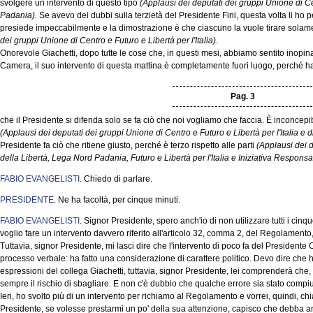
svolgere un intervento di questo tipo
(Applausi dei deputati dei gruppi Unione di C
Padania).
Se avevo dei dubbi sulla terzietà del Presidente Fini, questa volta li ho p
presiede impeccabilmente e la dimostrazione è che ciascuno la vuole tirare solame
dei gruppi Unione di Centro e Futuro e Libertà per l'Italia).
Onorevole Giachetti, dopo tutte le cose che, in questi mesi, abbiamo sentito inopin
Camera, il suo intervento di questa mattina è completamente fuori luogo, perché ha d
Pag. 3
che il Presidente si difenda solo se fa ciò che noi vogliamo che faccia. È inconce
(Applausi dei deputati dei gruppi Unione di Centro e Futuro e Libertà per l'Italia e 
Presidente fa ciò che ritiene giusto, perché è terzo rispetto alle parti
(Applausi dei 
della Libertà, Lega Nord Padania, Futuro e Libertà per l'Italia e Iniziativa Responsa
FABIO EVANGELISTI
. Chiedo di parlare.
PRESIDENTE
. Ne ha facoltà, per cinque minuti.
FABIO EVANGELISTI
. Signor Presidente, spero anch'io di non utilizzare tutti i ci
voglio fare un intervento davvero riferito all'articolo 32, comma 2, del Regolamento,
Tuttavia, signor Presidente, mi lasci dire che l'intervento di poco fa del Presidente
processo verbale: ha fatto una considerazione di carattere politico. Devo dire che ho
espressioni del collega Giachetti, tuttavia, signor Presidente, lei comprenderà che, 
sempre il rischio di sbagliare. E non c'è dubbio che qualche errore sia stato compiut
Ieri, ho svolto più di un intervento per richiamo al Regolamento e vorrei, quindi, chi
Presidente, se volesse prestarmi un po' della sua attenzione, capisco che debba anche