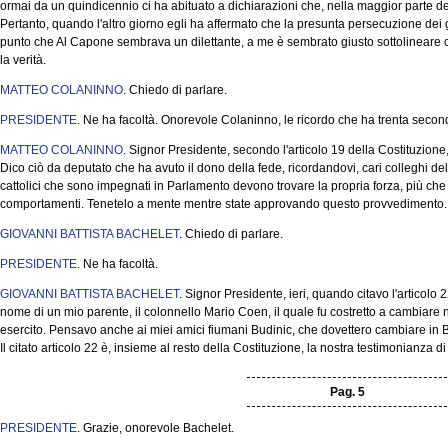
ormai da un quindicennio ci ha abituato a dichiarazioni che, nella maggior parte de
Pertanto, quando l'altro giorno egli ha affermato che la presunta persecuzione dei gi
punto che Al Capone sembrava un dilettante, a me è sembrato giusto sottolineare ch
la verità.
MATTEO COLANINNO
. Chiedo di parlare.
PRESIDENTE
. Ne ha facoltà. Onorevole Colaninno, le ricordo che ha trenta secon
MATTEO COLANINNO
. Signor Presidente, secondo l'articolo 19 della Costituzione, 
Dico ciò da deputato che ha avuto il dono della fede, ricordandovi, cari colleghi d
cattolici che sono impegnati in Parlamento devono trovare la propria forza, più che 
comportamenti. Tenetelo a mente mentre state approvando questo provvedimento.
GIOVANNI BATTISTA BACHELET
. Chiedo di parlare.
PRESIDENTE
. Ne ha facoltà.
GIOVANNI BATTISTA BACHELET
. Signor Presidente, ieri, quando citavo l'articolo 
nome di un mio parente, il colonnello Mario Coen, il quale fu costretto a cambiare
esercito. Pensavo anche ai miei amici fiumani Budinic, che dovettero cambiare in B
Il citato articolo 22 è, insieme al resto della Costituzione, la nostra testimonianza 
Pag. 5
PRESIDENTE
. Grazie, onorevole Bachelet.