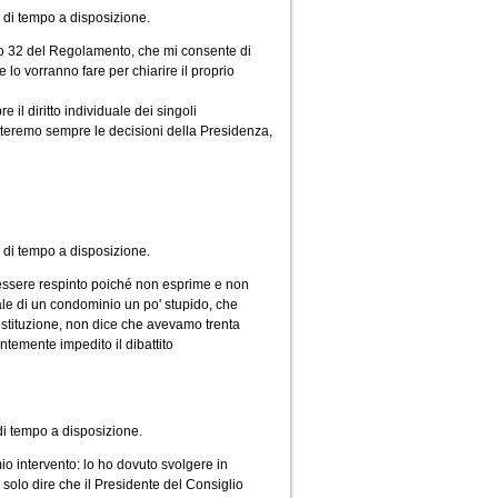
i di tempo a disposizione.
olo 32 del Regolamento, che mi consente di
e lo vorranno fare per chiarire il proprio
il diritto individuale dei singoli
spetteremo sempre le decisioni della Presidenza,
 di tempo a disposizione.
essere respinto poiché non esprime e non
le di un condominio un po' stupido, che
Costituzione, non dice che avevamo trenta
temente impedito il dibattito
 di tempo a disposizione.
io intervento: lo ho dovuto svolgere in
o solo dire che il Presidente del Consiglio