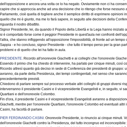
dell'opposizione e ancora una volta ce lo ha negato. Ovviamente non ci ha consenti
capire che si approccia anche ad una decisione che io ritengo che forse nessuno 
Parlamento, cioè quella di togliere anche il semplice diritto di esprimere opinioni 
quello che mi è giunto, ma me lo farà sapere, in seguito alle decisioni della Confe
riguarda il nostro dibattito.
Signor Presidente, lei, da quando il Popolo della Libertà e la Lega hanno iniziato a
si è comportato forse come il peggior Presidente in quest'aula nei confronti dell'op
l'altra, che stanno infliggendo all'opposizione l'impossibilità, di fronte ad un tempo 
Sappia - e ho concluso, signor Presidente - che tutto il tempo perso per la gran pa
problemi e di quello che lei ha fatto in aula.
PRESIDENTE
. Ricordo all'onorevole Giachetti e ai colleghi che l'onorevole Giache
Essendo il primo che ha chiesto di intervenire, ha parlato per cinque minuti, così 
Ricordo altresì quanto già deciso in sede di Conferenza dei presidenti di gruppo: ul
avranno, da parte della Presidenza, dei tempi contingentati, nel senso che saranno m
precedentemente previsti.
Chiedono di parlare sempre sul processo verbale altri colleghi di gruppi diversi risp
interverranno il presidente Casini e il vicepresidente Evangelisti e, in seguito, vi sar
Quartiani e dell'onorevole Colombo.
Fin d'ora, il presidente Casini e il vicepresidente Evangelisti avranno a disposizion
Giachetti, mentre per l'onorevole Quartiani, l'onorevole Colombo ed eventuali altri 
Casini, ha facoltà di parlare.
PIER FERDINANDO CASINI
. Onorevole Presidente, io rinuncio ai cinque minuti. Vo
dell'onorevole Giachetti contro la Presidenza, del tutto incongruo ed inconcepibile: