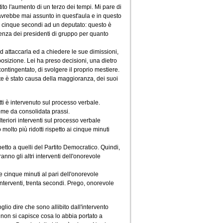
to l'aumento di un terzo dei tempi. Mi pare di
avrebbe mai assunto in quest'aula e in questo
in cinque secondi ad un deputato: questo è
renza dei presidenti di gruppo per quanto
d attaccarla ed a chiedere le sue dimissioni,
posizione. Lei ha preso decisioni, una dietro
contingentato, di svolgere il proprio mestiere.
rte è stato causa della maggioranza, dei suoi
tti è intervenuto sul processo verbale.
come da consolidata prassi.
teriori interventi sul processo verbale
olto più ridotti rispetto ai cinque minuti
etto a quelli del Partito Democratico. Quindi,
anno gli altri interventi dell'onorevole
e cinque minuti al pari dell'onorevole
interventi, trenta secondi. Prego, onorevole
glio dire che sono allibito dall'intervento
 non si capisce cosa lo abbia portato a