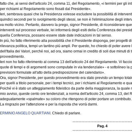
fatto che, ai sensi dell'articolo 24, comma 11, del Regolamento, «i termini per gli int
per richiami al Regolamento sono fissati dal Presidente».
Ieri, sembrava quasi che la Presidenza volesse escludere la possibilità di interventi 
quindici secondi per lo svolgimento degli stessi, se non è l'eliminazione degli inter
va molto vicino. Pertanto, davvero la prego, signor Presidente, di riconsiderare ques
interventi sul processo verbale, lei informerà degli esiti della Conferenza dei presi
quella Conferenza, possano essere state date indicazioni in tal senso.
In più, ho fatto riferimento alla possibilità che il Presidente disponga, per progetti 
rilevanza politica, tempi un tantino più ampli. Per questo, ho chiesto di poter ave
dell'Italia dei Valori, perché noi, ad ora, siamo ormai in credito di soli due minuti d
provvedimento.
Ieri non ho fatto riferimento al comma 13 dell'articolo 24 del Regolamento. Vi faccio 
quote di tempi e di argomenti sono computate in via tendenziale» - e sottolineo la p
previsioni formulate all'atto della predisposizione del calendario».
Ora, signor Presidente, per questo provvedimento era stato previsto un tempo totale 
per quelli a titolo personale, per i tempi tecnici, per i richiami al Regolamento e quan
Poiché vi è stato un atteggiamento fideistico da parte della maggioranza, la quale non
mio avviso, queste cento ore tendenziali, a norma dell'articolo 24, comma 13, de
adeguatamente «spalmate» su coloro che ritengono di poter portare un contributo.
La ringrazio per l'attenzione e per la risposta che vorrà darmi.
ERMINIO ANGELO QUARTIANI
. Chiedo di parlare.
Pag. 4