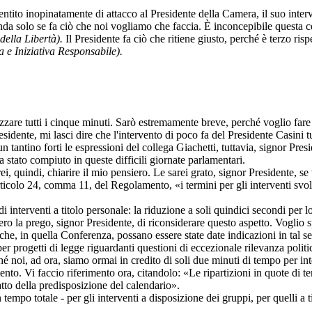
entito inopinatamente di attacco al Presidente della Camera, il suo inte
fenda solo se fa ciò che noi vogliamo che faccia. È inconcepibile quest
della Libertà).
Il Presidente fa ciò che ritiene giusto, perché è terzo rispe
 e Iniziativa Responsabile).
izzare tutti i cinque minuti. Sarò estremamente breve, perché voglio fare
esidente, mi lasci dire che l'intervento di poco fa del Presidente Casini 
n tantino forti le espressioni del collega Giachetti, tuttavia, signor Pres
a stato compiuto in queste difficili giornate parlamentari.
i, quindi, chiarire il mio pensiero. Le sarei grato, signor Presidente, s
ll'articolo 24, comma 11, del Regolamento, «i termini per gli interventi sv
i interventi a titolo personale: la riduzione a soli quindici secondi per l
ro la prego, signor Presidente, di riconsiderare questo aspetto. Voglio sp
che, in quella Conferenza, possano essere state date indicazioni in tal s
 per progetti di legge riguardanti questioni di eccezionale rilevanza polit
hé noi, ad ora, siamo ormai in credito di soli due minuti di tempo per i
nto. Vi faccio riferimento ora, citandolo: «Le ripartizioni in quote di 
atto della predisposizione del calendario».
empo totale - per gli interventi a disposizione dei gruppi, per quelli a t