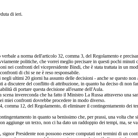
duta di ieri.
o verbale a norma dell'articolo 32, comma 3, del Regolamento e precisame
 ovviamente politiche, che vorrei meglio precisare in questi pochi minuti 
zioni nei confronti del vicepresidente Bindi, che è stata trattata in un m
onfronti di chi se ne è reso responsabile.
i negli ultimi 20 giorni ha assunto delle decisioni - anche se questo non 
i a discutere del conflitto di attribuzione, in quanto ha deciso di non fa
abilità di portare questa decisione all'esame dell'Aula.
uella scena invereconda che ha fatto il Ministro La Russa attraverso un
e nei miei confronti dovrebbe procedere in modo diverso.
lo 24, comma 12, del Regolamento, di eliminare il contingentamento dei te
contingentamento in quanto sa benissimo che, per prassi, una volta che s
 non aggiunge un terzo, non ci ha dato un raddoppio dei tempi, ma, se va
ale, signor Presidente non possono essere computati nei termini di un c