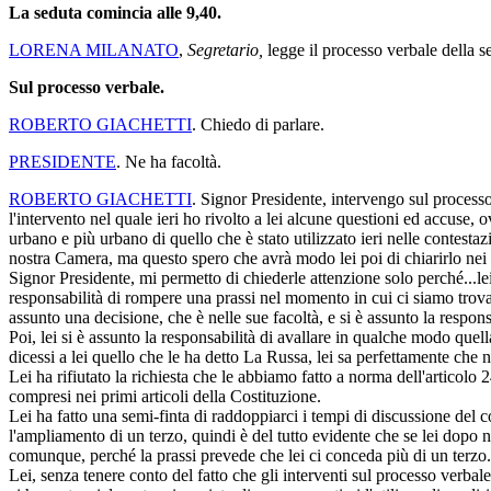
La seduta comincia alle 9,40.
LORENA MILANATO
,
Segretario,
legge il processo verbale della se
Sul processo verbale.
ROBERTO GIACHETTI
. Chiedo di parlare.
PRESIDENTE
. Ne ha facoltà.
ROBERTO GIACHETTI
. Signor Presidente, intervengo sul process
l'intervento nel quale ieri ho rivolto a lei alcune questioni ed accuse,
urbano e più urbano di quello che è stato utilizzato ieri nelle contesta
nostra Camera, ma questo spero che avrà modo lei poi di chiarirlo nei c
Signor Presidente, mi permetto di chiederle attenzione solo perché...le
responsabilità di rompere una prassi nel momento in cui ci siamo trovat
assunto una decisione, che è nelle sue facoltà, e si è assunto la respons
Poi, lei si è assunto la responsabilità di avallare in qualche modo q
dicessi a lei quello che le ha detto La Russa, lei sa perfettamente ch
Lei ha rifiutato la richiesta che le abbiamo fatto a norma dell'artico
compresi nei primi articoli della Costituzione.
Lei ha fatto una semi-finta di raddoppiarci i tempi di discussione del 
l'ampliamento di un terzo, quindi è del tutto evidente che se lei dopo
comunque, perché la prassi prevede che lei ci conceda più di un terzo.
Lei, senza tenere conto del fatto che gli interventi sul processo verb