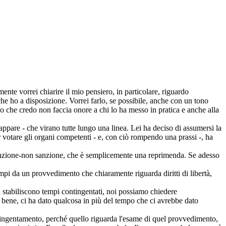
nte vorrei chiarire il mio pensiero, in particolare, riguardo
che ho a disposizione. Vorrei farlo, se possibile, anche con un tono
odo che credo non faccia onore a chi lo ha messo in pratica e anche alla
appare - che virano tutte lungo una linea. Lei ha deciso di assumersi la
r votare gli organi competenti - e, con ciò rompendo una prassi -, ha
a sanzione-non sanzione, che è semplicemente una reprimenda. Se adesso
mpi da un provvedimento che chiaramente riguarda diritti di libertà,
i stabiliscono tempi contingentati, noi possiamo chiedere
 bene, ci ha dato qualcosa in più del tempo che ci avrebbe dato
ontingentamento, perché quello riguarda l'esame di quel provvedimento,