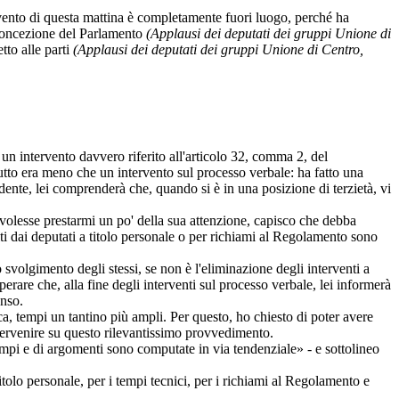
rvento di questa mattina è completamente fuori luogo, perché ha
a concezione del Parlamento
(Applausi dei deputati dei gruppi Unione di
tto alle parti
(Applausi dei deputati dei gruppi Unione di Centro,
 un intervento davvero riferito all'articolo 32, comma 2, del
tutto era meno che un intervento sul processo verbale: ha fatto una
idente, lei comprenderà che, quando si è in una posizione di terzietà, vi
e volesse prestarmi un po' della sua attenzione, capisco che debba
olti dai deputati a titolo personale o per richiami al Regolamento sono
o svolgimento degli stessi, se non è l'eliminazione degli interventi a
erare che, alla fine degli interventi sul processo verbale, lei informerà
enso.
ica, tempi un tantino più ampli. Per questo, ho chiesto di poter avere
ntervenire su questo rilevantissimo provvedimento.
tempi e di argomenti sono computate in via tendenziale» - e sottolineo
itolo personale, per i tempi tecnici, per i richiami al Regolamento e