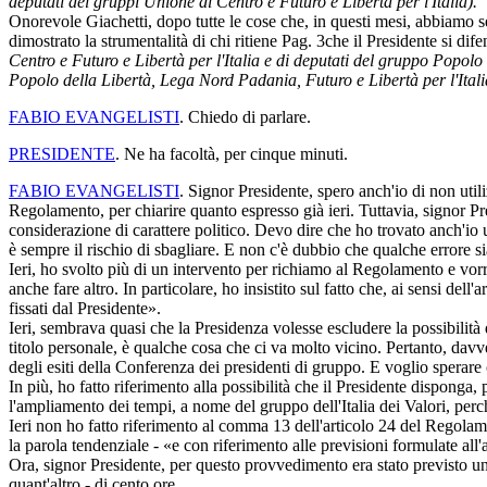
deputati dei gruppi Unione di Centro e Futuro e Libertà per l'Italia).
Onorevole Giachetti, dopo tutte le cose che, in questi mesi, abbiamo s
dimostrato la strumentalità di chi ritiene
Pag. 3
che il Presidente si di
Centro e Futuro e Libertà per l'Italia e di deputati del gruppo Popolo 
Popolo della Libertà, Lega Nord Padania, Futuro e Libertà per l'Italia
FABIO EVANGELISTI
. Chiedo di parlare.
PRESIDENTE
. Ne ha facoltà, per cinque minuti.
FABIO EVANGELISTI
. Signor Presidente, spero anch'io di non util
Regolamento, per chiarire quanto espresso già ieri. Tuttavia, signor Pr
considerazione di carattere politico. Devo dire che ho trovato anch'io u
è sempre il rischio di sbagliare. E non c'è dubbio che qualche errore si
Ieri, ho svolto più di un intervento per richiamo al Regolamento e vorre
anche fare altro. In particolare, ho insistito sul fatto che, ai sensi de
fissati dal Presidente».
Ieri, sembrava quasi che la Presidenza volesse escludere la possibilità d
titolo personale, è qualche cosa che ci va molto vicino. Pertanto, davve
degli esiti della Conferenza dei presidenti di gruppo. E voglio sperare 
In più, ho fatto riferimento alla possibilità che il Presidente disponga,
l'ampliamento dei tempi, a nome del gruppo dell'Italia dei Valori, perc
Ieri non ho fatto riferimento al comma 13 dell'articolo 24 del Regolame
la parola tendenziale - «e con riferimento alle previsioni formulate all'
Ora, signor Presidente, per questo provvedimento era stato previsto un t
quant'altro - di cento ore.