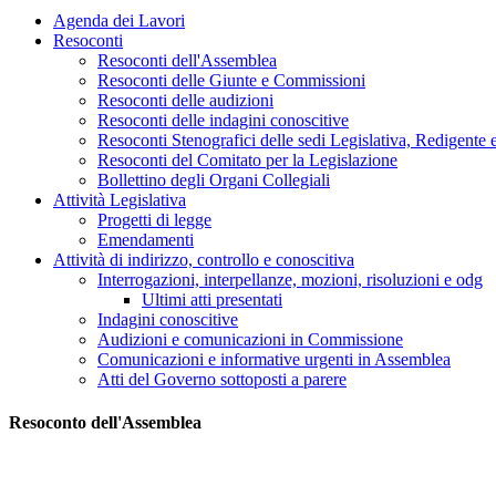
Agenda dei Lavori
Resoconti
Resoconti dell'Assemblea
Resoconti delle Giunte e Commissioni
Resoconti delle audizioni
Resoconti delle indagini conoscitive
Resoconti Stenografici delle sedi Legislativa, Redigente 
Resoconti del Comitato per la Legislazione
Bollettino degli Organi Collegiali
Attività Legislativa
Progetti di legge
Emendamenti
Attività di indirizzo, controllo e conoscitiva
Interrogazioni, interpellanze, mozioni, risoluzioni e odg
Ultimi atti presentati
Indagini conoscitive
Audizioni e comunicazioni in Commissione
Comunicazioni e informative urgenti in Assemblea
Atti del Governo sottoposti a parere
Resoconto dell'Assemblea