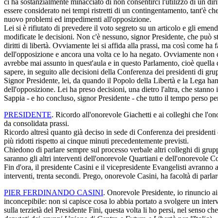
ci ha sostanzialmente minacciato di non consentirci l'utilizzo di un di
essere considerato nei tempi ristretti di un contingentamento, tant'è c
nuovo problemi ed impedimenti all'opposizione.
Lei si è rifiutato di prevedere il voto segreto su un articolo e gli eme
modificate le decisioni. Non c'è nessuno, signor Presidente, che può sta
diritti di libertà. Ovviamente lei si affida alla prassi, ma così come ha 
dell'opposizione e ancora una volta ce lo ha negato. Ovviamente non c
avrebbe mai assunto in quest'aula e in questo Parlamento, cioè quella d
sapere, in seguito alle decisioni della Conferenza dei presidenti di gru
Signor Presidente, lei, da quando il Popolo della Libertà e la Lega han
dell'opposizione. Lei ha preso decisioni, una dietro l'altra, che stanno 
Sappia - e ho concluso, signor Presidente - che tutto il tempo perso per
PRESIDENTE
. Ricordo all'onorevole Giachetti e ai colleghi che l'o
da consolidata prassi.
Ricordo altresì quanto già deciso in sede di Conferenza dei presidenti 
più ridotti rispetto ai cinque minuti precedentemente previsti.
Chiedono di parlare sempre sul processo verbale altri colleghi di gruppi
saranno gli altri interventi dell'onorevole Quartiani e dell'onorevole 
Fin d'ora, il presidente Casini e il vicepresidente Evangelisti avranno
interventi, trenta secondi. Prego, onorevole Casini, ha facoltà di parlar
PIER FERDINANDO CASINI
. Onorevole Presidente, io rinuncio ai
inconcepibile: non si capisce cosa lo abbia portato a svolgere un inter
sulla terzietà del Presidente Fini, questa volta li ho persi, nel senso 