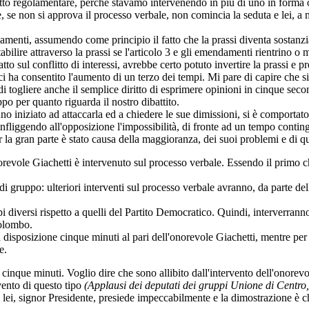
ritto regolamentare, perché stavamo intervenendo in più di uno in forma 
he, se non si approva il processo verbale, non comincia la seduta e lei, 
ndamenti, assumendo come principio il fatto che la prassi diventa sostanz
bilire attraverso la prassi se l'articolo 3 e gli emendamenti rientrino o 
fatto sul conflitto di interessi, avrebbe certo potuto invertire la prassi e
i ha consentito l'aumento di un terzo dei tempi. Mi pare di capire che s
i togliere anche il semplice diritto di esprimere opinioni in cinque sec
ppo per quanto riguarda il nostro dibattito.
no iniziato ad attaccarla ed a chiedere le sue dimissioni, si è comportato
infliggendo all'opposizione l'impossibilità, di fronte ad un tempo conting
 la gran parte è stato causa della maggioranza, dei suoi problemi e di que
norevole Giachetti è intervenuto sul processo verbale. Essendo il primo c
di gruppo: ulteriori interventi sul processo verbale avranno, da parte de
 diversi rispetto a quelli del Partito Democratico. Quindi, interverranno 
Colombo.
 a disposizione cinque minuti al pari dell'onorevole Giachetti, mentre pe
e.
 cinque minuti. Voglio dire che sono allibito dall'intervento dell'onorev
vento di questo tipo
(Applausi dei deputati dei gruppi Unione di Centro
che lei, signor Presidente, presiede impeccabilmente e la dimostrazione è 