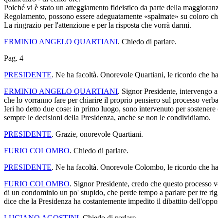
Poiché vi è stato un atteggiamento fideistico da parte della maggioranza
Regolamento, possono essere adeguatamente «spalmate» su coloro che 
La ringrazio per l'attenzione e per la risposta che vorrà darmi.
ERMINIO ANGELO QUARTIANI
. Chiedo di parlare.
Pag. 4
PRESIDENTE
. Ne ha facoltà. Onorevole Quartiani, le ricordo che ha
ERMINIO ANGELO QUARTIANI
. Signor Presidente, intervengo a
che lo vorranno fare per chiarire il proprio pensiero sul processo verba
Ieri ho detto due cose: in primo luogo, sono intervenuto per sostenere ch
sempre le decisioni della Presidenza, anche se non le condividiamo.
PRESIDENTE
. Grazie, onorevole Quartiani.
FURIO COLOMBO
. Chiedo di parlare.
PRESIDENTE
. Ne ha facoltà. Onorevole Colombo, le ricordo che ha
FURIO COLOMBO
. Signor Presidente, credo che questo processo 
di un condominio un po' stupido, che perde tempo a parlare per tre rig
dice che la Presidenza ha costantemente impedito il dibattito dell'oppo
LUCIANO AGOSTINI
. Chiedo di parlare.