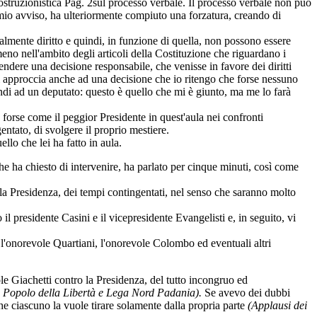
ostruzionistica
Pag. 2
sul processo verbale. Il processo verbale non può
a mio avviso, ha ulteriormente compiuto una forzatura, creando di
ialmente diritto e quindi, in funzione di quella, non possono essere
meno nell'ambito degli articoli della Costituzione che riguardano i
 prendere una decisione responsabile, che venisse in favore dei diritti
i approccia anche ad una decisione che io ritengo che forse nessuno
ondi ad un deputato: questo è quello che mi è giunto, ma me lo farà
 forse come il peggior Presidente in quest'aula nei confronti
entato, di svolgere il proprio mestiere.
llo che lei ha fatto in aula.
he ha chiesto di intervenire, ha parlato per cinque minuti, così come
lla Presidenza, dei tempi contingentati, nel senso che saranno molto
il presidente Casini e il vicepresidente Evangelisti e, in seguito, vi
r l'onorevole Quartiani, l'onorevole Colombo ed eventuali altri
ole Giachetti contro la Presidenza, del tutto incongruo ed
, Popolo della Libertà e Lega Nord Padania).
Se avevo dei dubbi
che ciascuno la vuole tirare solamente dalla propria parte
(Applausi dei