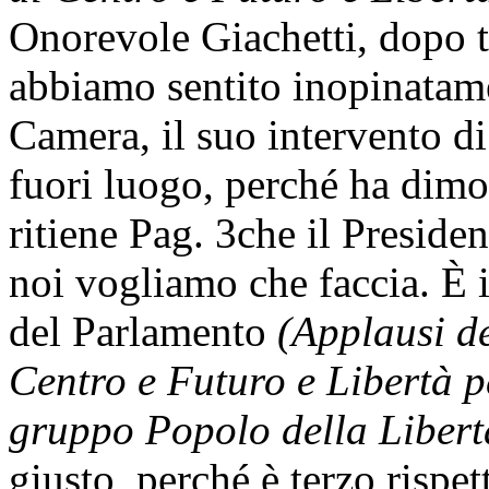
Onorevole Giachetti, dopo tu
abbiamo sentito inopinatame
Camera, il suo intervento d
fuori luogo, perché ha dimos
ritiene
Pag. 3
che il Presiden
noi vogliamo che faccia. È 
del Parlamento
(Applausi de
Centro e Futuro e Libertà pe
gruppo Popolo della Libert
giusto, perché è terzo rispet