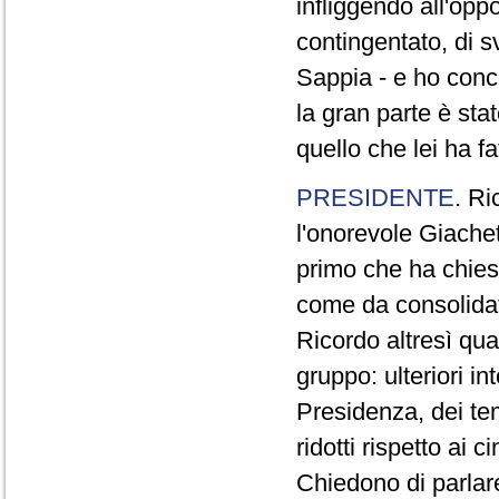
infliggendo all'opp
contingentato, di s
Sappia - e ho concl
la gran parte è sta
quello che lei ha fa
PRESIDENTE
. Ri
l'onorevole Giachet
primo che ha chiest
come da consolidat
Ricordo altresì qua
gruppo: ulteriori i
Presidenza, dei te
ridotti rispetto ai
Chiedono di parlare