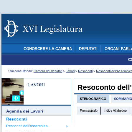
CONOSCERE LA CAMERA
DEPUTATI
ORGANI PARL
C
Stai consultando:
Camera dei deputati
>
Lavori
>
Resoconti
>
Resoconti dell'Assemble
LAVORI
Resoconto dell
STENOGRAFICO
SOMMARI
Frontespizio
Indice Alfabetico
Agenda dei Lavori
Resoconti
Resoconti dell'Assemblea