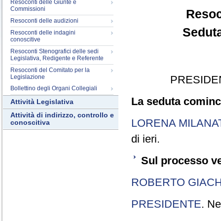
Resoconti delle Giunte e
Commissioni
Resoc
Resoconti delle audizioni
Seduta
Resoconti delle indagini
conoscitive
Resoconti Stenografici delle sedi
Legislativa, Redigente e Referente
Resoconti del Comitato per la
Legislazione
PRESIDE
Bollettino degli Organi Collegiali
La seduta cominci
Attività Legislativa
Attività di indirizzo, controllo e
LORENA MILANA
conoscitiva
di ieri.
Sul processo ve
ROBERTO GIACH
PRESIDENTE
. Ne