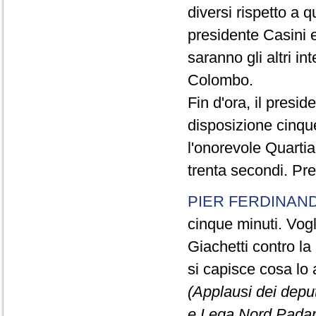
diversi rispetto a q
presidente Casini e
saranno gli altri in
Colombo.
Fin d'ora, il presi
disposizione cinque
l'onorevole Quartia
trenta secondi. Pre
PIER FERDINAND
cinque minuti. Vogli
Giachetti contro la
si capisce cosa lo 
(Applausi dei deput
e Lega Nord Padan