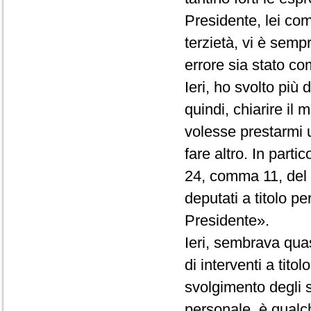
Presidente, lei co
terzietà, vi è semp
errore sia stato com
Ieri, ho svolto più
quindi, chiarire il
volesse prestarmi 
fare altro. In partic
24, comma 11, del R
deputati a titolo p
Presidente».
Ieri, sembrava quas
di interventi a tito
svolgimento degli st
personale, è qualc