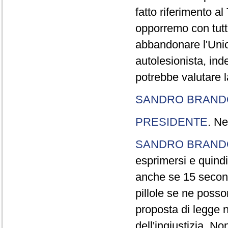
fatto riferimento a
opporremo con tutte
abbandonare l'Uni
autolesionista, ind
potrebbe valutare l
SANDRO BRANDO
PRESIDENTE
. Ne
SANDRO BRANDO
esprimersi e quindi
anche se 15 second
pillole se ne poss
proposta di legge n
dell'ingiustizia. No