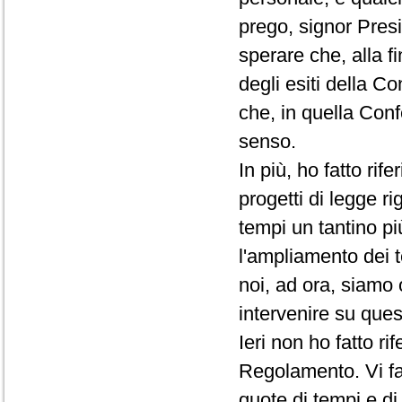
prego, signor Presi
sperare che, alla f
degli esiti della C
che, in quella Conf
senso.
In più, ho fatto rif
progetti di legge ri
tempi un tantino pi
l'ampliamento dei t
noi, ad ora, siamo 
intervenire su que
Ieri non ho fatto r
Regolamento. Vi fac
quote di tempi e d