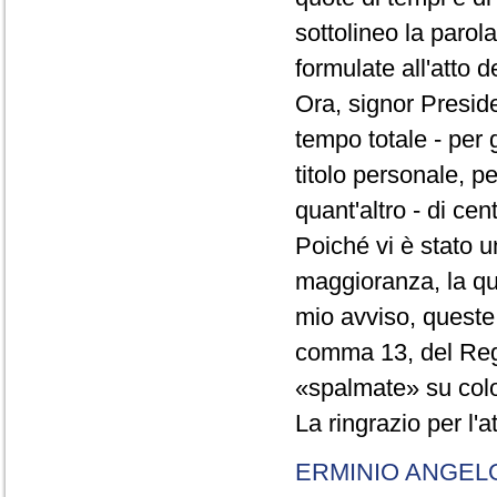
sottolineo la parol
formulate all'atto 
Ora, signor Presid
tempo totale - per g
titolo personale, p
quant'altro - di cen
Poiché vi è stato u
maggioranza, la qual
mio avviso, queste 
comma 13, del Re
«spalmate» su color
La ringrazio per l'
ERMINIO ANGEL