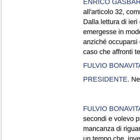
ENRICO GASBA
all'articolo 32, co
Dalla lettura di ier
emergesse in modo
anziché occuparsi d
caso che affronti t
FULVIO BONAVI
PRESIDENTE
. Ne
FULVIO BONAVI
secondi e volevo pr
mancanza di riguar
un tempo che, invec