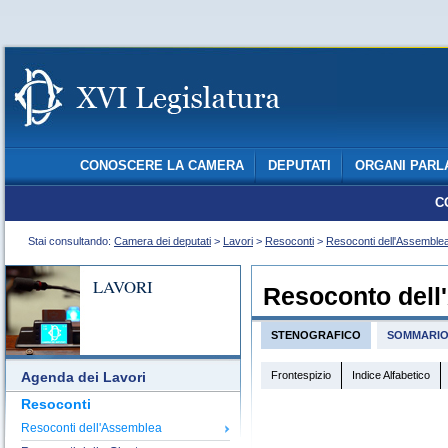
CONOSCERE LA CAMERA
DEPUTATI
ORGANI PARL
C
Stai consultando:
Camera dei deputati
>
Lavori
>
Resoconti
>
Resoconti dell'Assemble
LAVORI
Resoconto dell
STENOGRAFICO
SOMMARI
Frontespizio
Indice Alfabetico
Agenda dei Lavori
Resoconti
Resoconti dell'Assemblea