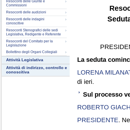
Resoconti delle Giunte e
Commissioni
Resoc
Resoconti delle audizioni
Seduta
Resoconti delle indagini
conoscitive
Resoconti Stenografici delle sedi
Legislativa, Redigente e Referente
Resoconti del Comitato per la
Legislazione
PRESIDE
Bollettino degli Organi Collegiali
La seduta cominci
Attività Legislativa
Attività di indirizzo, controllo e
LORENA MILANA
conoscitiva
di ieri.
Sul processo ve
ROBERTO GIACH
PRESIDENTE
. Ne