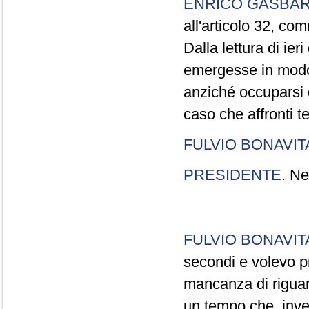
ENRICO GASBA
all'articolo 32, co
Dalla lettura di ier
emergesse in modo
anziché occuparsi d
caso che affronti t
FULVIO BONAVI
PRESIDENTE
. Ne
FULVIO BONAVI
secondi e volevo pr
mancanza di riguar
un tempo che, invec