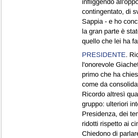
infliggendo all'opp
contingentato, di s
Sappia - e ho concl
la gran parte è sta
quello che lei ha fa
PRESIDENTE
. Ri
l'onorevole Giachet
primo che ha chiest
come da consolidat
Ricordo altresì qua
gruppo: ulteriori i
Presidenza, dei te
ridotti rispetto ai
Chiedono di parlare