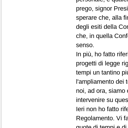
prego, signor Presi
sperare che, alla f
degli esiti della C
che, in quella Conf
senso.
In più, ho fatto rif
progetti di legge ri
tempi un tantino pi
l'ampliamento dei t
noi, ad ora, siamo 
intervenire su que
Ieri non ho fatto r
Regolamento. Vi fac
quote di tempi e d