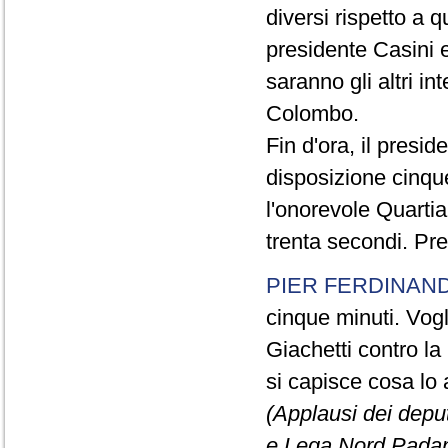
diversi rispetto a q
presidente Casini e
saranno gli altri in
Colombo.
Fin d'ora, il presi
disposizione cinque
l'onorevole Quartia
trenta secondi. Pre
PIER FERDINAND
cinque minuti. Vogli
Giachetti contro la
si capisce cosa lo 
(Applausi dei deput
e Lega Nord Padan