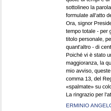
sottolineo la parol
formulate all'atto 
Ora, signor Presid
tempo totale - per g
titolo personale, p
quant'altro - di cen
Poiché vi è stato u
maggioranza, la qual
mio avviso, queste 
comma 13, del Re
«spalmate» su color
La ringrazio per l'
ERMINIO ANGEL