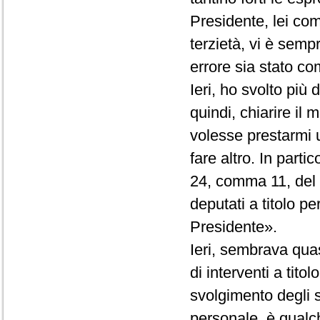
Presidente, lei co
terzietà, vi è semp
errore sia stato com
Ieri, ho svolto più
quindi, chiarire il
volesse prestarmi 
fare altro. In partic
24, comma 11, del R
deputati a titolo p
Presidente».
Ieri, sembrava quas
di interventi a tito
svolgimento degli st
personale, è qualc