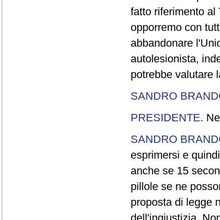
fatto riferimento a
opporremo con tutte
abbandonare l'Uni
autolesionista, ind
potrebbe valutare l
SANDRO BRANDO
PRESIDENTE
. Ne
SANDRO BRANDO
esprimersi e quindi
anche se 15 second
pillole se ne poss
proposta di legge n
dell'ingiustizia. No