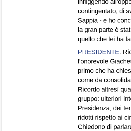
infliggendo all'opp
contingentato, di s
Sappia - e ho concl
la gran parte è sta
quello che lei ha fa
PRESIDENTE
. Ri
l'onorevole Giachet
primo che ha chiest
come da consolidat
Ricordo altresì qua
gruppo: ulteriori i
Presidenza, dei te
ridotti rispetto ai
Chiedono di parlare