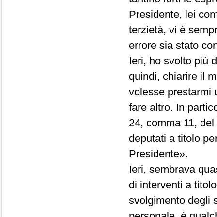
Presidente, lei co
terzietà, vi è semp
errore sia stato com
Ieri, ho svolto più
quindi, chiarire il
volesse prestarmi 
fare altro. In partic
24, comma 11, del R
deputati a titolo p
Presidente».
Ieri, sembrava quas
di interventi a tito
svolgimento degli st
personale, è qualc