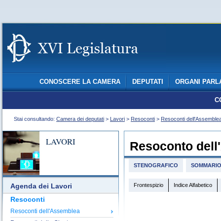
CONOSCERE LA CAMERA
DEPUTATI
ORGANI PARL
C
Stai consultando:
Camera dei deputati
>
Lavori
>
Resoconti
>
Resoconti dell'Assemble
LAVORI
Resoconto dell
STENOGRAFICO
SOMMARI
Frontespizio
Indice Alfabetico
Agenda dei Lavori
Resoconti
Resoconti dell'Assemblea