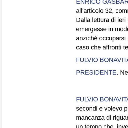
ENRICO GASBA
all'articolo 32, co
Dalla lettura di ier
emergesse in modo
anziché occuparsi d
caso che affronti t
FULVIO BONAVI
PRESIDENTE
. Ne
FULVIO BONAVI
secondi e volevo pr
mancanza di riguar
un tempo che, invec