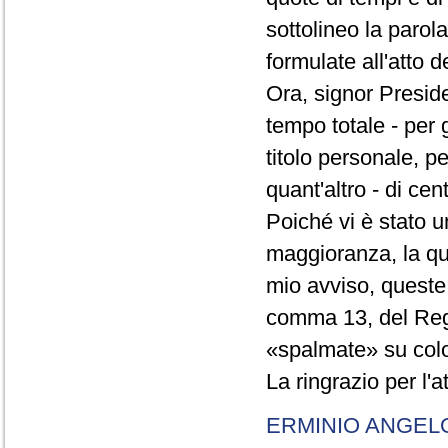
sottolineo la parol
formulate all'atto 
Ora, signor Presid
tempo totale - per g
titolo personale, p
quant'altro - di cen
Poiché vi è stato u
maggioranza, la qual
mio avviso, queste 
comma 13, del Re
«spalmate» su color
La ringrazio per l'
ERMINIO ANGEL