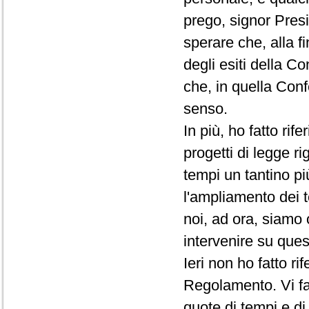
prego, signor Presi
sperare che, alla f
degli esiti della C
che, in quella Conf
senso.
In più, ho fatto rif
progetti di legge ri
tempi un tantino pi
l'ampliamento dei t
noi, ad ora, siamo 
intervenire su que
Ieri non ho fatto r
Regolamento. Vi fac
quote di tempi e d