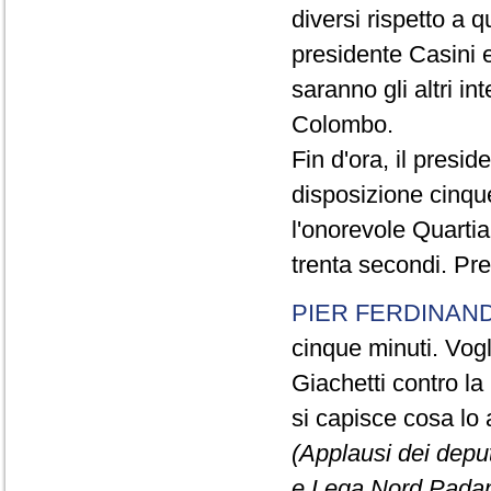
diversi rispetto a q
presidente Casini e
saranno gli altri in
Colombo.
Fin d'ora, il presi
disposizione cinque
l'onorevole Quartia
trenta secondi. Pre
PIER FERDINAND
cinque minuti. Vogli
Giachetti contro la
si capisce cosa lo 
(Applausi dei deput
e Lega Nord Padan