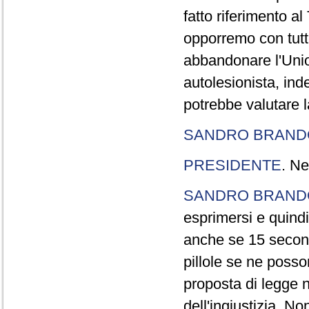
fatto riferimento a
opporremo con tutte
abbandonare l'Uni
autolesionista, ind
potrebbe valutare l
SANDRO BRANDO
PRESIDENTE
. Ne
SANDRO BRANDO
esprimersi e quindi
anche se 15 second
pillole se ne poss
proposta di legge n
dell'ingiustizia. No