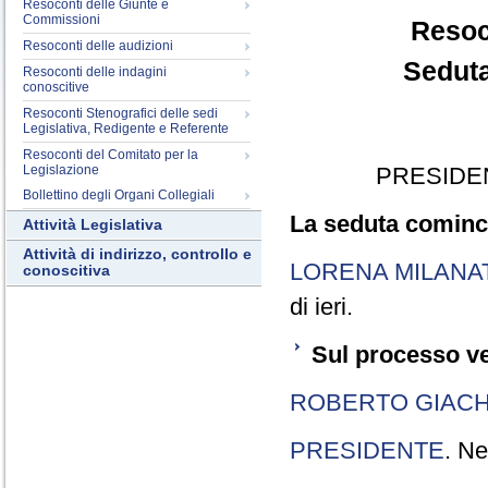
Resoconti delle Giunte e
Commissioni
Resoc
Resoconti delle audizioni
Seduta
Resoconti delle indagini
conoscitive
Resoconti Stenografici delle sedi
Legislativa, Redigente e Referente
Resoconti del Comitato per la
Legislazione
PRESIDE
Bollettino degli Organi Collegiali
La seduta cominci
Attività Legislativa
Attività di indirizzo, controllo e
LORENA MILANA
conoscitiva
di ieri.
Sul processo ve
ROBERTO GIACH
PRESIDENTE
. Ne