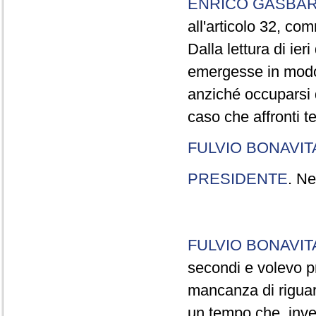
ENRICO GASBA
all'articolo 32, co
Dalla lettura di ier
emergesse in modo
anziché occuparsi d
caso che affronti t
FULVIO BONAVI
PRESIDENTE
. Ne
FULVIO BONAVI
secondi e volevo pr
mancanza di riguar
un tempo che, invec