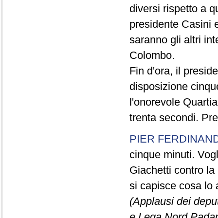
diversi rispetto a q
presidente Casini e
saranno gli altri in
Colombo.
Fin d'ora, il presi
disposizione cinque
l'onorevole Quartia
trenta secondi. Pre
PIER FERDINAND
cinque minuti. Vogli
Giachetti contro la
si capisce cosa lo 
(Applausi dei deput
e Lega Nord Padan