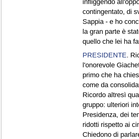
infliggendo all'opp
contingentato, di s
Sappia - e ho concl
la gran parte è sta
quello che lei ha fa
PRESIDENTE
. Ri
l'onorevole Giachet
primo che ha chiest
come da consolidat
Ricordo altresì qua
gruppo: ulteriori i
Presidenza, dei te
ridotti rispetto ai
Chiedono di parlare