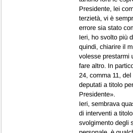
Presidente, lei co
terzietà, vi è semp
errore sia stato com
Ieri, ho svolto più
quindi, chiarire il
volesse prestarmi 
fare altro. In partic
24, comma 11, del R
deputati a titolo p
Presidente».
Ieri, sembrava quas
di interventi a tito
svolgimento degli st
personale, è qualc