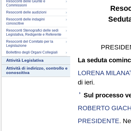
Resoconti delle Giunte e
Commissioni
Resoc
Resoconti delle audizioni
Seduta
Resoconti delle indagini
conoscitive
Resoconti Stenografici delle sedi
Legislativa, Redigente e Referente
Resoconti del Comitato per la
Legislazione
PRESIDE
Bollettino degli Organi Collegiali
La seduta cominci
Attività Legislativa
Attività di indirizzo, controllo e
LORENA MILANA
conoscitiva
di ieri.
Sul processo ve
ROBERTO GIACH
PRESIDENTE
. Ne