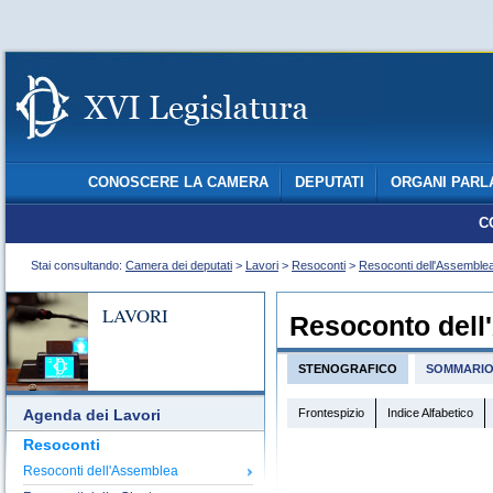
CONOSCERE LA CAMERA
DEPUTATI
ORGANI PARL
C
Stai consultando:
Camera dei deputati
>
Lavori
>
Resoconti
>
Resoconti dell'Assemble
LAVORI
Resoconto dell
STENOGRAFICO
SOMMARI
Frontespizio
Indice Alfabetico
Agenda dei Lavori
Resoconti
Resoconti dell'Assemblea