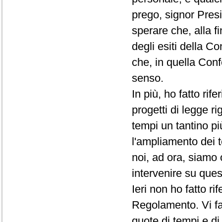
prego, signor Presi
sperare che, alla f
degli esiti della C
che, in quella Conf
senso.
In più, ho fatto rif
progetti di legge ri
tempi un tantino pi
l'ampliamento dei t
noi, ad ora, siamo 
intervenire su que
Ieri non ho fatto r
Regolamento. Vi fac
quote di tempi e d