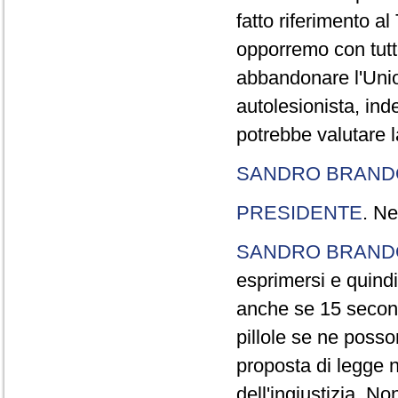
fatto riferimento a
opporremo con tutte
abbandonare l'Uni
autolesionista, ind
potrebbe valutare l
SANDRO BRANDO
PRESIDENTE
. Ne
SANDRO BRANDO
esprimersi e quindi
anche se 15 second
pillole se ne poss
proposta di legge n
dell'ingiustizia. No