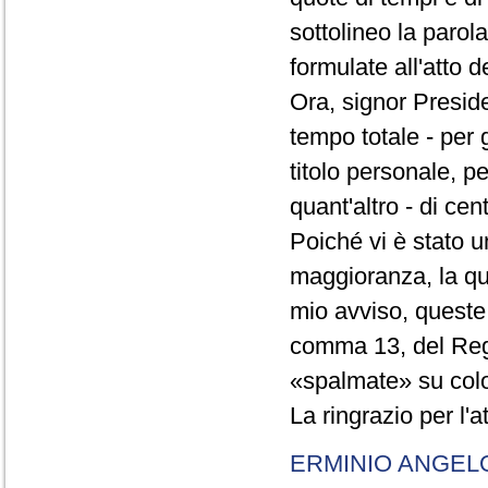
sottolineo la parol
formulate all'atto 
Ora, signor Presid
tempo totale - per g
titolo personale, p
quant'altro - di cen
Poiché vi è stato u
maggioranza, la qual
mio avviso, queste 
comma 13, del Re
«spalmate» su color
La ringrazio per l'
ERMINIO ANGEL