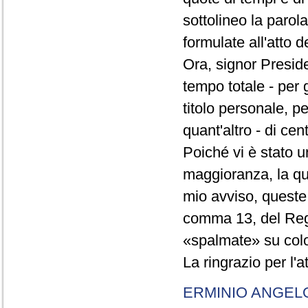
sottolineo la parol
formulate all'atto 
Ora, signor Presid
tempo totale - per g
titolo personale, p
quant'altro - di cen
Poiché vi è stato u
maggioranza, la qual
mio avviso, queste 
comma 13, del Re
«spalmate» su color
La ringrazio per l'
ERMINIO ANGEL