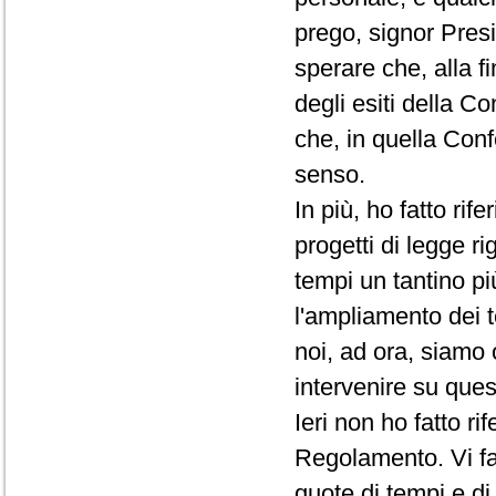
prego, signor Presi
sperare che, alla f
degli esiti della C
che, in quella Conf
senso.
In più, ho fatto rif
progetti di legge ri
tempi un tantino pi
l'ampliamento dei t
noi, ad ora, siamo 
intervenire su que
Ieri non ho fatto r
Regolamento. Vi fac
quote di tempi e d