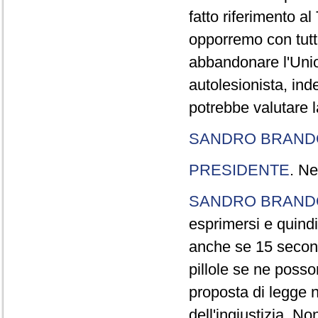
fatto riferimento a
opporremo con tutte
abbandonare l'Uni
autolesionista, ind
potrebbe valutare l
SANDRO BRANDO
PRESIDENTE
. Ne
SANDRO BRANDO
esprimersi e quindi
anche se 15 second
pillole se ne poss
proposta di legge n
dell'ingiustizia. No