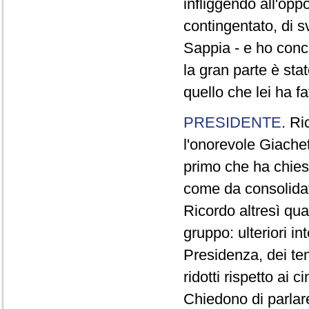
infliggendo all'opp
contingentato, di s
Sappia - e ho concl
la gran parte è sta
quello che lei ha fa
PRESIDENTE
. Ri
l'onorevole Giachet
primo che ha chiest
come da consolidat
Ricordo altresì qua
gruppo: ulteriori i
Presidenza, dei te
ridotti rispetto ai
Chiedono di parlare