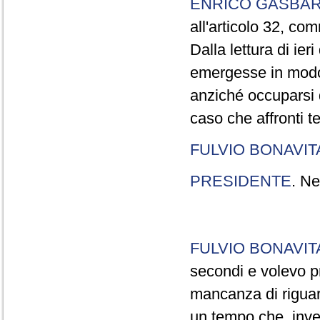
ENRICO GASBA
all'articolo 32, co
Dalla lettura di ier
emergesse in modo
anziché occuparsi d
caso che affronti t
FULVIO BONAVI
PRESIDENTE
. Ne
FULVIO BONAVI
secondi e volevo pr
mancanza di riguar
un tempo che, invec