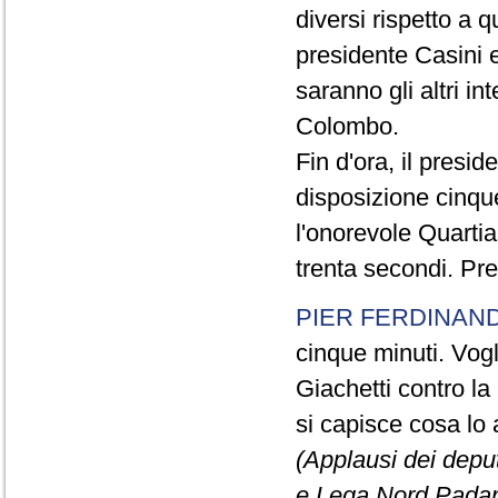
diversi rispetto a q
presidente Casini e
saranno gli altri in
Colombo.
Fin d'ora, il presi
disposizione cinque
l'onorevole Quartia
trenta secondi. Pre
PIER FERDINAND
cinque minuti. Vogli
Giachetti contro la
si capisce cosa lo 
(Applausi dei deput
e Lega Nord Padan