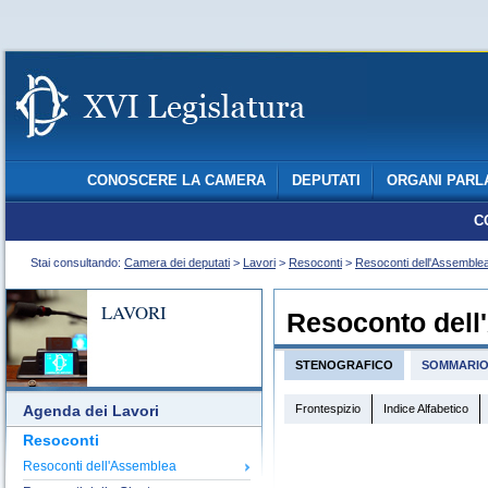
CONOSCERE LA CAMERA
DEPUTATI
ORGANI PARL
C
Stai consultando:
Camera dei deputati
>
Lavori
>
Resoconti
>
Resoconti dell'Assemble
LAVORI
Resoconto dell
STENOGRAFICO
SOMMARI
Frontespizio
Indice Alfabetico
Agenda dei Lavori
Resoconti
Resoconti dell'Assemblea