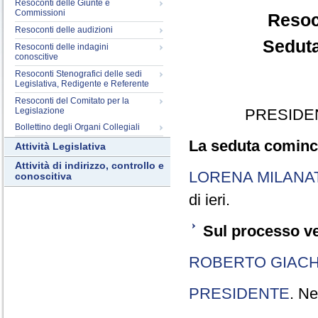
Resoconti delle Giunte e
Commissioni
Resoc
Resoconti delle audizioni
Seduta
Resoconti delle indagini
conoscitive
Resoconti Stenografici delle sedi
Legislativa, Redigente e Referente
Resoconti del Comitato per la
Legislazione
PRESIDE
Bollettino degli Organi Collegiali
La seduta cominci
Attività Legislativa
Attività di indirizzo, controllo e
LORENA MILANA
conoscitiva
di ieri.
Sul processo ve
ROBERTO GIACH
PRESIDENTE
. Ne