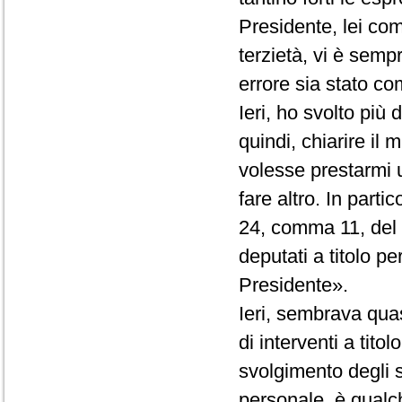
Presidente, lei co
terzietà, vi è semp
errore sia stato com
Ieri, ho svolto più
quindi, chiarire il
volesse prestarmi 
fare altro. In partic
24, comma 11, del R
deputati a titolo p
Presidente».
Ieri, sembrava quas
di interventi a tito
svolgimento degli st
personale, è qualc