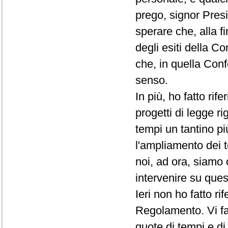
prego, signor Presi
sperare che, alla f
degli esiti della C
che, in quella Conf
senso.
In più, ho fatto rif
progetti di legge ri
tempi un tantino pi
l'ampliamento dei t
noi, ad ora, siamo 
intervenire su que
Ieri non ho fatto r
Regolamento. Vi fac
quote di tempi e d