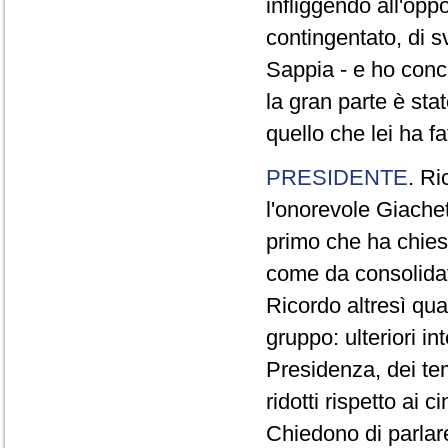
infliggendo all'opp
contingentato, di s
Sappia - e ho concl
la gran parte è sta
quello che lei ha fa
PRESIDENTE
. Ri
l'onorevole Giachet
primo che ha chiest
come da consolidat
Ricordo altresì qua
gruppo: ulteriori i
Presidenza, dei te
ridotti rispetto ai
Chiedono di parlare