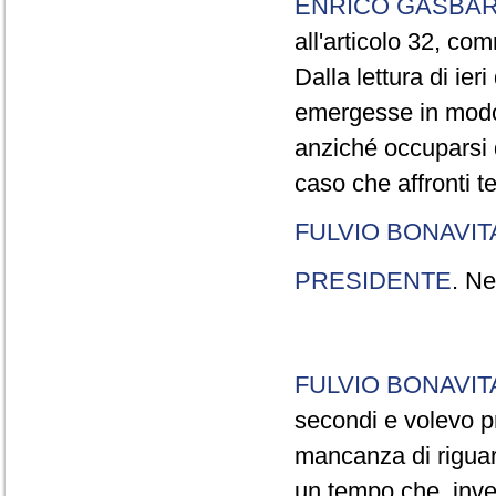
ENRICO GASBA
all'articolo 32, co
Dalla lettura di ier
emergesse in modo
anziché occuparsi d
caso che affronti t
FULVIO BONAVI
PRESIDENTE
. Ne
FULVIO BONAVI
secondi e volevo pr
mancanza di riguar
un tempo che, invec