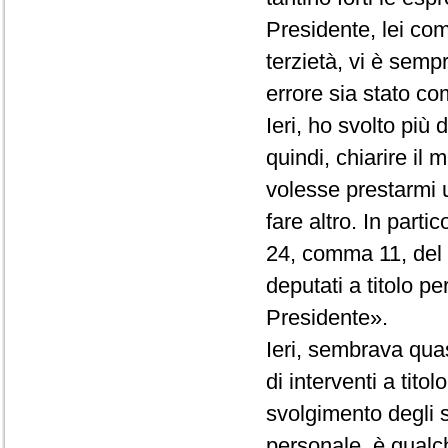
Presidente, lei co
terzietà, vi è semp
errore sia stato com
Ieri, ho svolto più
quindi, chiarire il
volesse prestarmi 
fare altro. In partic
24, comma 11, del R
deputati a titolo p
Presidente».
Ieri, sembrava quas
di interventi a tito
svolgimento degli st
personale, è qualc