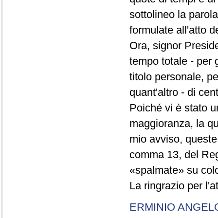
sottolineo la parol
formulate all'atto 
Ora, signor Presid
tempo totale - per g
titolo personale, p
quant'altro - di cen
Poiché vi è stato u
maggioranza, la qual
mio avviso, queste 
comma 13, del Re
«spalmate» su color
La ringrazio per l'
ERMINIO ANGEL