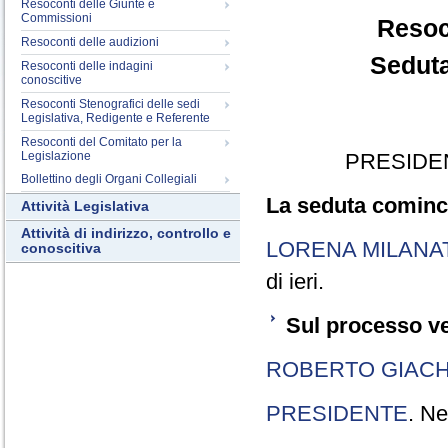
Resoconti delle Giunte e
Commissioni
Resoc
Resoconti delle audizioni
Seduta
Resoconti delle indagini
conoscitive
Resoconti Stenografici delle sedi
Legislativa, Redigente e Referente
Resoconti del Comitato per la
Legislazione
PRESIDE
Bollettino degli Organi Collegiali
La seduta cominci
Attività Legislativa
Attività di indirizzo, controllo e
LORENA MILANA
conoscitiva
di ieri.
Sul processo ve
ROBERTO GIACH
PRESIDENTE
. Ne