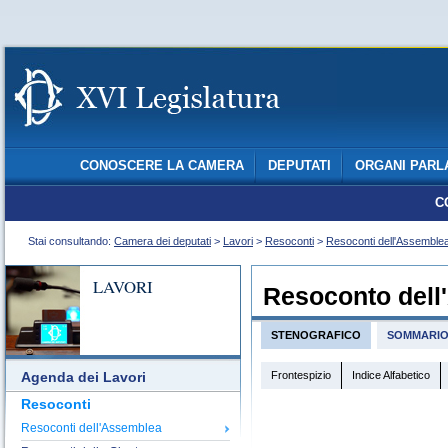
CONOSCERE LA CAMERA
DEPUTATI
ORGANI PARL
C
Stai consultando:
Camera dei deputati
>
Lavori
>
Resoconti
>
Resoconti dell'Assemble
LAVORI
Resoconto dell
STENOGRAFICO
SOMMARI
Frontespizio
Indice Alfabetico
Agenda dei Lavori
Resoconti
Resoconti dell'Assemblea