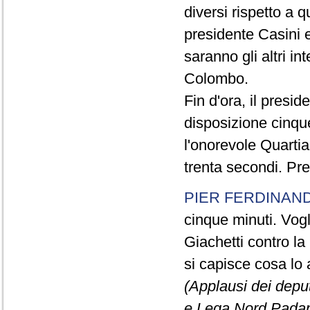
diversi rispetto a q
presidente Casini e
saranno gli altri in
Colombo.
Fin d'ora, il presi
disposizione cinque
l'onorevole Quartia
trenta secondi. Pre
PIER FERDINAND
cinque minuti. Vogli
Giachetti contro la
si capisce cosa lo 
(Applausi dei deput
e Lega Nord Padan