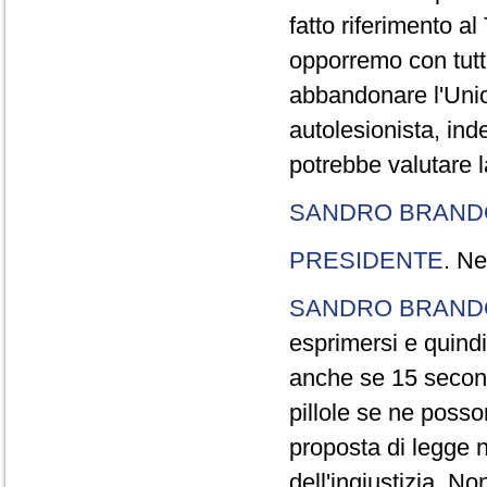
fatto riferimento a
opporremo con tutte
abbandonare l'Uni
autolesionista, ind
potrebbe valutare l
SANDRO BRANDO
PRESIDENTE
. Ne
SANDRO BRANDO
esprimersi e quindi
anche se 15 second
pillole se ne poss
proposta di legge n
dell'ingiustizia. No