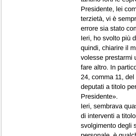
Presidente, lei co
terzietà, vi è semp
errore sia stato com
Ieri, ho svolto più
quindi, chiarire il
volesse prestarmi 
fare altro. In partic
24, comma 11, del R
deputati a titolo p
Presidente».
Ieri, sembrava quas
di interventi a tito
svolgimento degli st
personale, è qualc