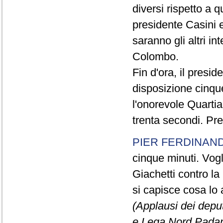
diversi rispetto a q
presidente Casini e
saranno gli altri in
Colombo.
Fin d'ora, il presi
disposizione cinque
l'onorevole Quartia
trenta secondi. Pre
PIER FERDINAND
cinque minuti. Vogli
Giachetti contro la
si capisce cosa lo 
(Applausi dei deput
e Lega Nord Padan