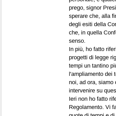
prego, signor Presi
sperare che, alla f
degli esiti della C
che, in quella Conf
senso.
In più, ho fatto rif
progetti di legge ri
tempi un tantino pi
l'ampliamento dei t
noi, ad ora, siamo 
intervenire su que
Ieri non ho fatto r
Regolamento. Vi fac
quote di tempi e d