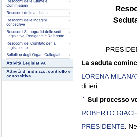
Resoconti delle Giunte e
Commissioni
Resoc
Resoconti delle audizioni
Seduta
Resoconti delle indagini
conoscitive
Resoconti Stenografici delle sedi
Legislativa, Redigente e Referente
Resoconti del Comitato per la
Legislazione
PRESIDE
Bollettino degli Organi Collegiali
La seduta cominci
Attività Legislativa
Attività di indirizzo, controllo e
LORENA MILANA
conoscitiva
di ieri.
Sul processo ve
ROBERTO GIACH
PRESIDENTE
. Ne