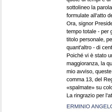
sottolineo la parol
formulate all'atto 
Ora, signor Presid
tempo totale - per g
titolo personale, p
quant'altro - di cen
Poiché vi è stato u
maggioranza, la qual
mio avviso, queste 
comma 13, del Re
«spalmate» su color
La ringrazio per l'
ERMINIO ANGEL