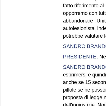
fatto riferimento a
opporremo con tutte
abbandonare l'Uni
autolesionista, ind
potrebbe valutare l
SANDRO BRANDO
PRESIDENTE
. Ne
SANDRO BRANDO
esprimersi e quindi
anche se 15 second
pillole se ne poss
proposta di legge n
dell'ingiustizia. No