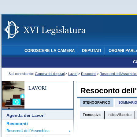
CONOSCERE LA CAMERA
DEPUTATI
ORGANI PARL
C
Stai consultando:
Camera dei deputati
>
Lavori
>
Resoconti
>
Resoconti dell'Assemble
LAVORI
Resoconto dell
STENOGRAFICO
SOMMARI
Frontespizio
Indice Alfabetico
Agenda dei Lavori
Resoconti
Resoconti dell'Assemblea