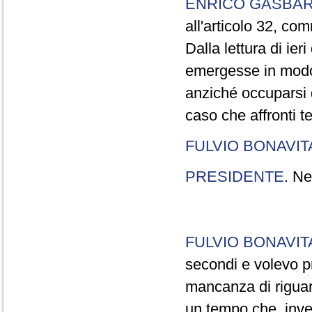
ENRICO GASBA
all'articolo 32, co
Dalla lettura di ier
emergesse in modo
anziché occuparsi d
caso che affronti t
FULVIO BONAVI
PRESIDENTE
. Ne
FULVIO BONAVI
secondi e volevo pr
mancanza di riguar
un tempo che, invec