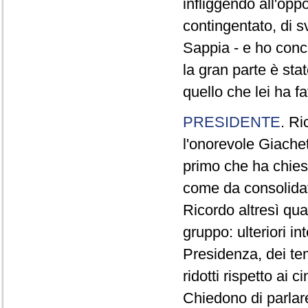
infliggendo all'opp
contingentato, di s
Sappia - e ho concl
la gran parte è sta
quello che lei ha fa
PRESIDENTE
. Ri
l'onorevole Giachet
primo che ha chiest
come da consolidat
Ricordo altresì qua
gruppo: ulteriori i
Presidenza, dei te
ridotti rispetto ai
Chiedono di parlare