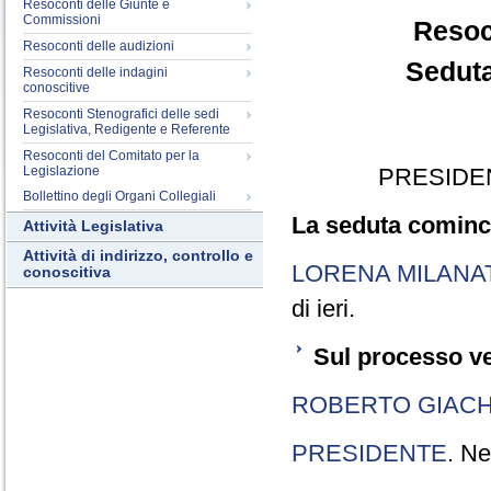
Resoconti delle Giunte e
Commissioni
Resoc
Resoconti delle audizioni
Seduta
Resoconti delle indagini
conoscitive
Resoconti Stenografici delle sedi
Legislativa, Redigente e Referente
Resoconti del Comitato per la
Legislazione
PRESIDE
Bollettino degli Organi Collegiali
La seduta cominci
Attività Legislativa
Attività di indirizzo, controllo e
LORENA MILANA
conoscitiva
di ieri.
Sul processo ve
ROBERTO GIACH
PRESIDENTE
. Ne