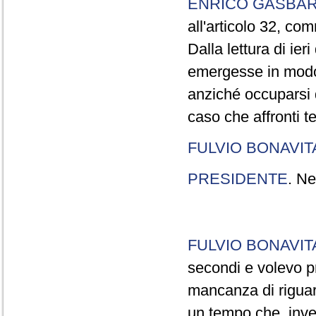
ENRICO GASBA
all'articolo 32, co
Dalla lettura di ier
emergesse in modo
anziché occuparsi d
caso che affronti t
FULVIO BONAVI
PRESIDENTE
. Ne
FULVIO BONAVI
secondi e volevo pr
mancanza di riguar
un tempo che, invec