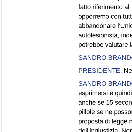
fatto riferimento a
opporremo con tutte
abbandonare l'Uni
autolesionista, ind
potrebbe valutare l
SANDRO BRANDO
PRESIDENTE
. Ne
SANDRO BRANDO
esprimersi e quindi
anche se 15 second
pillole se ne poss
proposta di legge n
dell'ingiustizia. No