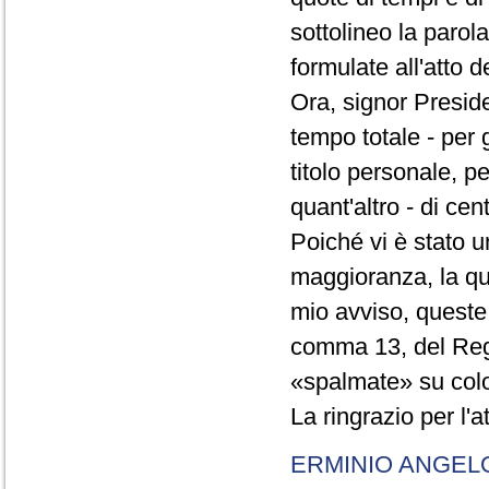
sottolineo la parol
formulate all'atto 
Ora, signor Presid
tempo totale - per g
titolo personale, p
quant'altro - di cen
Poiché vi è stato u
maggioranza, la qual
mio avviso, queste 
comma 13, del Re
«spalmate» su color
La ringrazio per l'
ERMINIO ANGEL