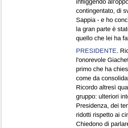
infliggendo all'opp
contingentato, di s
Sappia - e ho concl
la gran parte è sta
quello che lei ha fa
PRESIDENTE
. Ri
l'onorevole Giachet
primo che ha chiest
come da consolidat
Ricordo altresì qua
gruppo: ulteriori i
Presidenza, dei te
ridotti rispetto ai
Chiedono di parlare