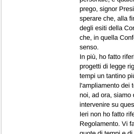
prego, signor Presi
sperare che, alla f
degli esiti della C
che, in quella Conf
senso.
In più, ho fatto rif
progetti di legge ri
tempi un tantino pi
l'ampliamento dei t
noi, ad ora, siamo 
intervenire su que
Ieri non ho fatto r
Regolamento. Vi fac
quote di tempi e d