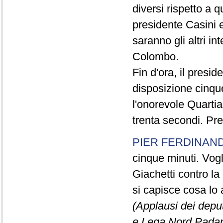
diversi rispetto a q
presidente Casini e
saranno gli altri in
Colombo.
Fin d'ora, il presi
disposizione cinque
l'onorevole Quartia
trenta secondi. Pre
PIER FERDINAND
cinque minuti. Vogli
Giachetti contro la
si capisce cosa lo 
(Applausi dei deput
e Lega Nord Padan