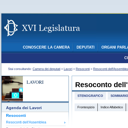
CONOSCERE LA CAMERA
DEPUTATI
ORGANI PARL
C
Stai consultando:
Camera dei deputati
>
Lavori
>
Resoconti
>
Resoconti dell'Assemble
LAVORI
Resoconto dell
STENOGRAFICO
SOMMARI
Frontespizio
Indice Alfabetico
Agenda dei Lavori
Resoconti
Resoconti dell'Assemblea