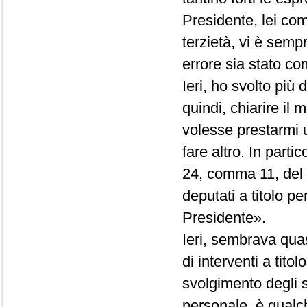
Presidente, lei co
terzietà, vi è semp
errore sia stato com
Ieri, ho svolto più
quindi, chiarire il
volesse prestarmi 
fare altro. In partic
24, comma 11, del R
deputati a titolo p
Presidente».
Ieri, sembrava quas
di interventi a tito
svolgimento degli st
personale, è qualc