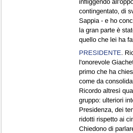
infliggendo all'opp
contingentato, di s
Sappia - e ho concl
la gran parte è sta
quello che lei ha fa
PRESIDENTE
. Ri
l'onorevole Giachet
primo che ha chiest
come da consolidat
Ricordo altresì qua
gruppo: ulteriori i
Presidenza, dei te
ridotti rispetto ai
Chiedono di parlare