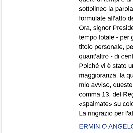
sottolineo la parol
formulate all'atto 
Ora, signor Presid
tempo totale - per g
titolo personale, p
quant'altro - di cen
Poiché vi è stato u
maggioranza, la qual
mio avviso, queste 
comma 13, del Re
«spalmate» su color
La ringrazio per l'
ERMINIO ANGEL