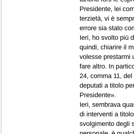
Presidente, lei co
terzietà, vi è semp
errore sia stato com
Ieri, ho svolto più
quindi, chiarire il
volesse prestarmi 
fare altro. In partic
24, comma 11, del R
deputati a titolo p
Presidente».
Ieri, sembrava quas
di interventi a tito
svolgimento degli st
personale, è qualc