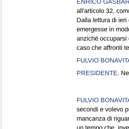
ENRICO GASBA
all'articolo 32, co
Dalla lettura di ier
emergesse in modo
anziché occuparsi d
caso che affronti t
FULVIO BONAVI
PRESIDENTE
. Ne
FULVIO BONAVI
secondi e volevo pr
mancanza di riguar
un tempo che, invec