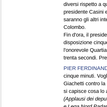
diversi rispetto a q
presidente Casini e
saranno gli altri in
Colombo.
Fin d'ora, il presi
disposizione cinque
l'onorevole Quartia
trenta secondi. Pre
PIER FERDINAND
cinque minuti. Vogli
Giachetti contro la
si capisce cosa lo 
(Applausi dei deput
e Lega Nord Padan