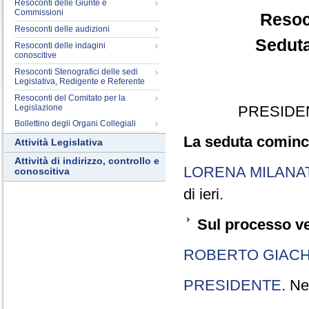
Resoconti delle Giunte e
Commissioni
Resoc
Resoconti delle audizioni
Seduta
Resoconti delle indagini
conoscitive
Resoconti Stenografici delle sedi
Legislativa, Redigente e Referente
Resoconti del Comitato per la
Legislazione
PRESIDE
Bollettino degli Organi Collegiali
La seduta cominci
Attività Legislativa
Attività di indirizzo, controllo e
LORENA MILANA
conoscitiva
di ieri.
Sul processo ve
ROBERTO GIACH
PRESIDENTE
. Ne