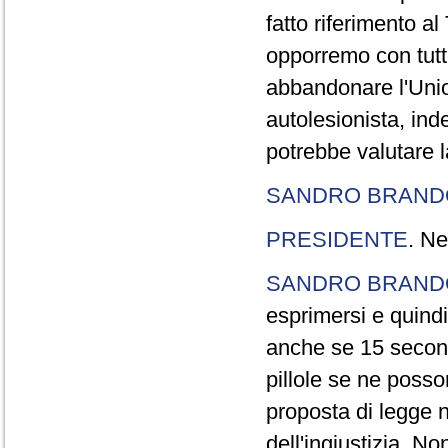
fatto riferimento a
opporremo con tutte
abbandonare l'Uni
autolesionista, ind
potrebbe valutare l
SANDRO BRANDO
PRESIDENTE
. Ne
SANDRO BRANDO
esprimersi e quindi
anche se 15 second
pillole se ne poss
proposta di legge n
dell'ingiustizia. No