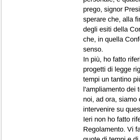
prego, signor Presi
sperare che, alla f
degli esiti della C
che, in quella Conf
senso.
In più, ho fatto rif
progetti di legge ri
tempi un tantino pi
l'ampliamento dei t
noi, ad ora, siamo 
intervenire su que
Ieri non ho fatto r
Regolamento. Vi fac
quote di tempi e d