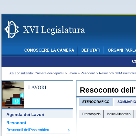
CONOSCERE LA CAMERA
DEPUTATI
ORGANI PARL
C
Stai consultando:
Camera dei deputati
>
Lavori
>
Resoconti
>
Resoconti dell'Assemble
LAVORI
Resoconto dell
STENOGRAFICO
SOMMARI
Frontespizio
Indice Alfabetico
Agenda dei Lavori
Resoconti
Resoconti dell'Assemblea